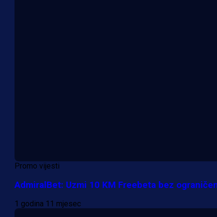
Promo vijesti
AdmiralBet: Uzmi 10 KM Freebeta bez ograničenj
1 godina 11 mjesec