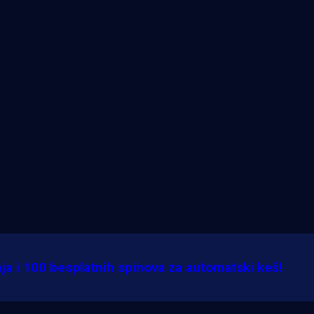
a i 100 besplatnih spinova za automatski keš!