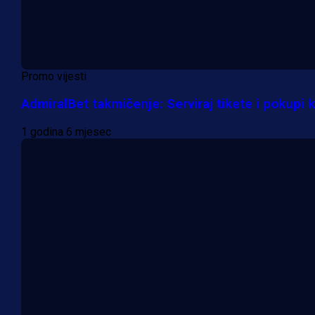
Promo vijesti
AdmiralBet takmičenje: Serviraj tikete i pokupi 
1 godina 6 mjesec