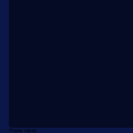
Promo vijesti