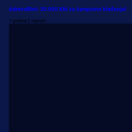
AdmiralBet: 20.000 KM za šampione klađenja!
1 godina 2 mjesec