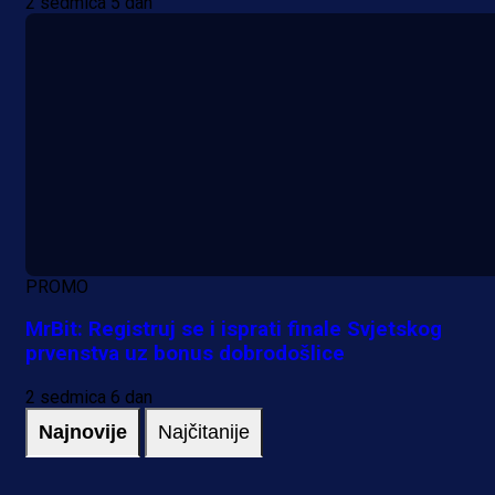
2 sedmica 5 dan
PROMO
MrBit: Registruj se i isprati finale Svjetskog
prvenstva uz bonus dobrodošlice
2 sedmica 6 dan
Najnovije
Najčitanije