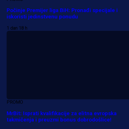
Počinje Premijer liga BiH: Pronađi specijale i
iskoristi jedinstvenu ponudu
1 dan 18 h
PROMO
MrBit: Isprati kvalifikacije za elitna evropska
takmičenja i preuzmi bonus dobrodošlice!