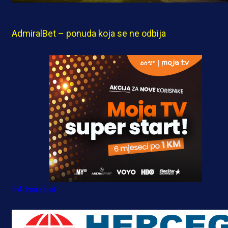
AdmiralBet – ponuda koja se ne odbija
#Admiralbet