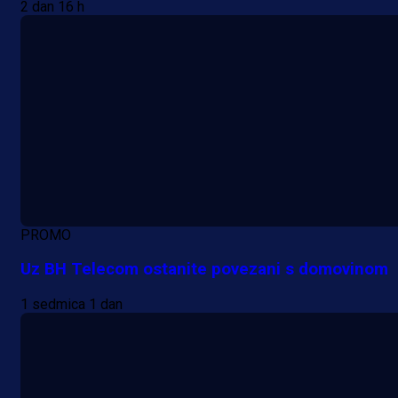
2 dan 16 h
PROMO
Uz BH Telecom ostanite povezani s domovinom
1 sedmica 1 dan