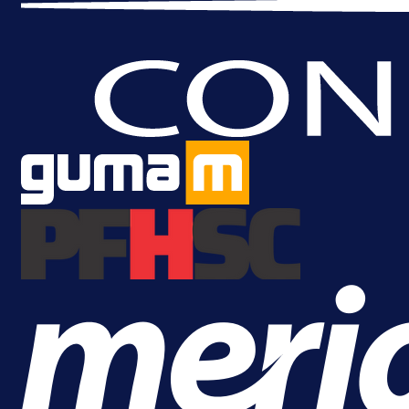
11 h 16 min