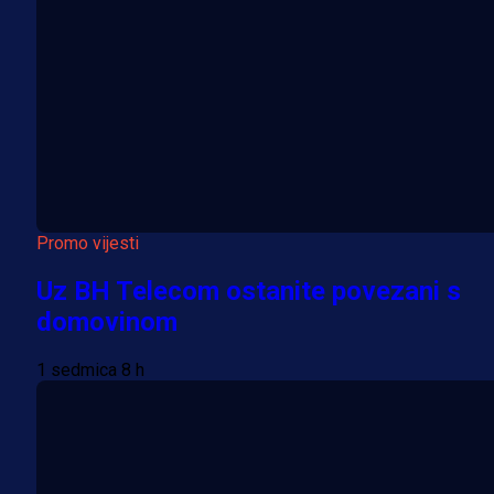
Promo vijesti
Uz BH Telecom ostanite povezani s
domovinom
1 sedmica 8 h