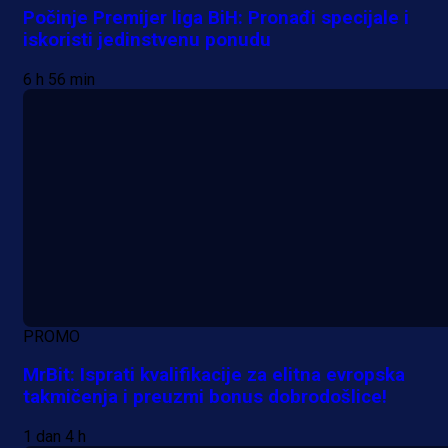
Počinje Premijer liga BiH: Pronađi specijale i
iskoristi jedinstvenu ponudu
6 h 56 min
PROMO
MrBit: Isprati kvalifikacije za elitna evropska
takmičenja i preuzmi bonus dobrodošlice!
1 dan 4 h