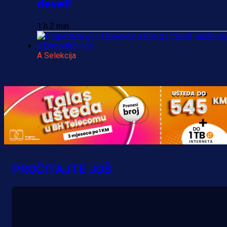
devet!
1 h 2 min
A Selekcija
Pogledajte gol: Tabaković zabio z
trijumf Salzburga u Evropskoj ligi!
4 h 49 min
PROČITAJTE JOŠ