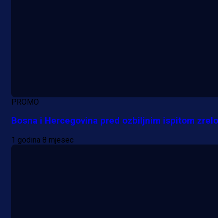
PROMO
Bosna i Hercegovina pred ozbiljnim ispitom zrelo
1 godina 8 mjesec