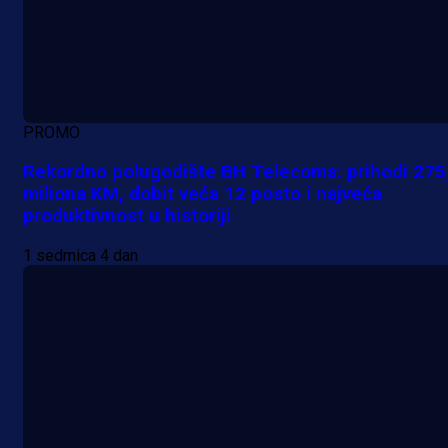
PROMO
Rekordno polugodište BH Telecoma: prihodi 275
miliona KM, dobit veća 12 posto i najveća
produktivnost u historiji
1 sedmica 4 dan