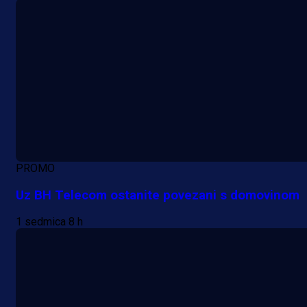
PROMO
Uz BH Telecom ostanite povezani s domovinom
1 sedmica 8 h