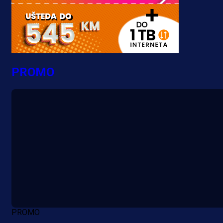
PROMO
PROMO