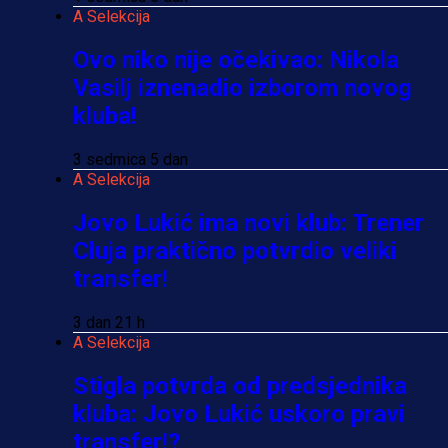
A Selekcija
Ovo niko nije očekivao: Nikola
Vasilj iznenadio izborom novog
kluba!
3 sedmica 5 dan
A Selekcija
Jovo Lukić ima novi klub: Trener
Cluja praktično potvrdio veliki
transfer!
3 dan 21 h
A Selekcija
Stigla potvrda od predsjednika
kluba: Jovo Lukić uskoro pravi
transfer!?