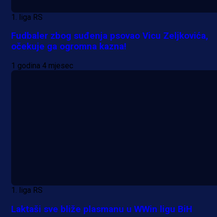
1. liga RS
Fudbaler zbog suđenja psovao Vicu Zeljkovića,
očekuje ga ogromna kazna!
1 godina 4 mjesec
1. liga RS
Laktaši sve bliže plasmanu u WWin ligu BiH