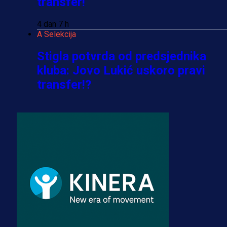
transfer!
4 dan 7 h
A Selekcija
Stigla potvrda od predsjednika
kluba: Jovo Lukić uskoro pravi
transfer!?
3 sedmica 5 dan
A Selekcija
Zmajevi dobili veliko pojačanje:
Fudbaler Olympiacosa želi obući
dres BiH!
3 sedmica 4 dan
Premijer liga BiH
Misimović priveden: SIPA ga tereti