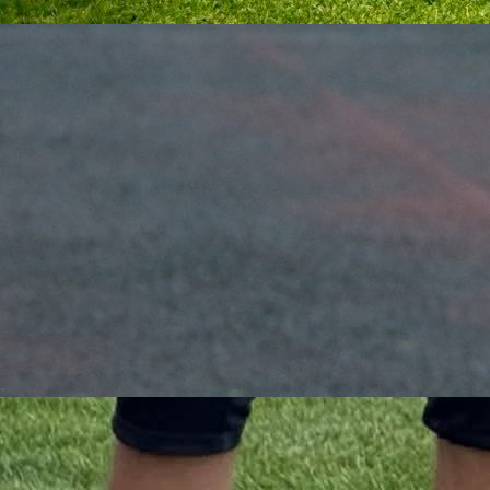
1. liga RS
Vasilije Kolak zaključao gol Leotara: Primio samo
14 pogodaka i postao junak sezone
2 mjesec 1 sedmica