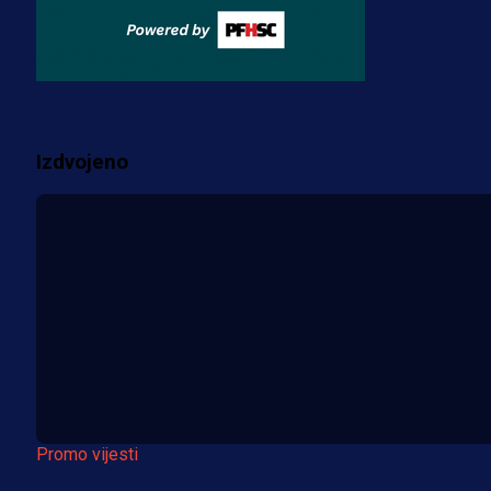
za pranje novca, pretresaju
prostorije FK Borac!
2 sedmica 17 h
Više vijesti
Izdvojeno
Promo vijesti