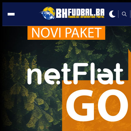
1. liga RS
1. liga RS
Treba li Nebojša Đekanović podnijeti ostavku?