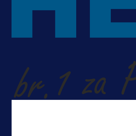
A Selekcija
Šta je Barbarez htio poručiti?
Njegova objava dolazi u veoma
zanimljivom trenutku!
1 dan 7 h
Više vijesti