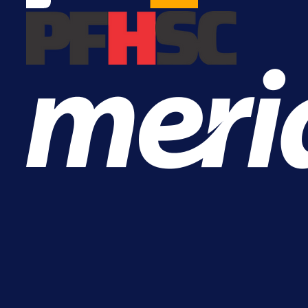
11 h 26 min
A Selekcija
Pogledajte gol: Tabaković zabio z
trijumf Salzburga u Evropskoj ligi!
15 h 13 min