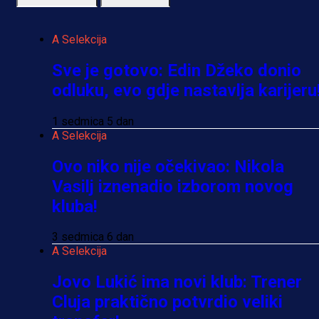
A Selekcija
Sve je gotovo: Edin Džeko donio
odluku, evo gdje nastavlja karijeru
1 sedmica 5 dan
A Selekcija
Ovo niko nije očekivao: Nikola
Vasilj iznenadio izborom novog
kluba!
3 sedmica 6 dan
A Selekcija
Jovo Lukić ima novi klub: Trener
Cluja praktično potvrdio veliki