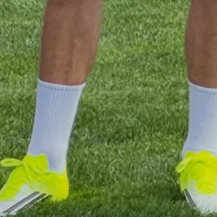
1. liga RS
Skandal u Laktašima: Fudbaler obolio od raka, kl
ga se odrekao!
1 godina 2 dan
1. liga RS
Laktaši potvrdili ono što se nagađalo: Neće u
ELITNI rang bh. fudbala