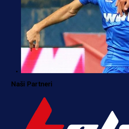
Premijer liga BiH
Naši Partneri
Željo uprkos svim problemima
krenuo pobjedom: Plavi slavili na
Grbavici!
7 h 29 min