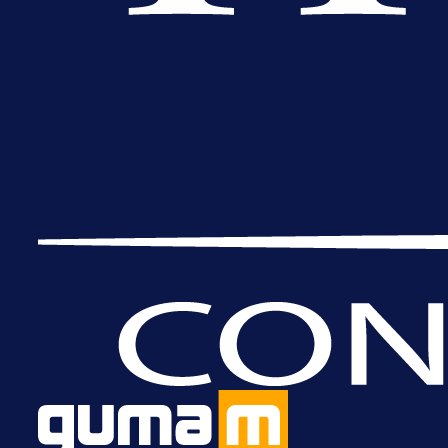
A Selekcija
Samed Baždar predstavljen u
novom klubu, nosit će kultni broj
devet!