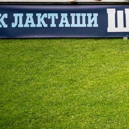
1. liga RS
Vlado Jagodić: Očekuje me možda najteži izazov
mojoj karijeri
1 mjesec 2 sedmica