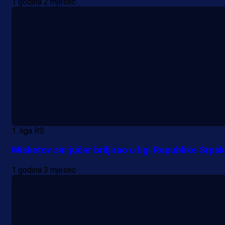
1 godina 2 mjesec
1. liga RS
Misketov sin jučer briljirao u ligi Republike Srps
1 godina 3 mjesec