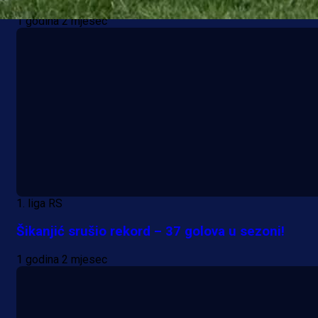
1 godina 2 mjesec
1. liga RS
Šikanjić srušio rekord – 37 golova u sezoni!
1 godina 2 mjesec