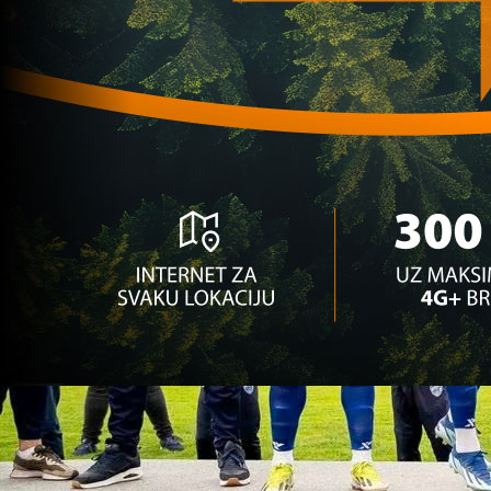
1 sedmica 5 dan
1. liga RS
Zvijezda 09 primila deset golova u dva dana,
Đekanoviću se trese klupa
2 sedmica 5 dan