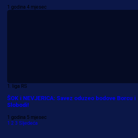
1 godina 4 mjesec
1. liga RS
ŠOK i NEVJERICA: Savez oduzeo bodove Borcu i
Slobodi!
1 godina 5 mjesec
1
2
3
Sljedeća