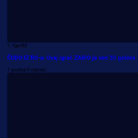
1. liga RS
ČUDO IZ RS-a: Ovaj igrač ZABIO je već 30 golova
1 godina 3 mjesec