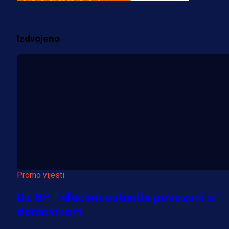
3 sedmica 3 dan
Izdvojeno
Više vijesti
Promo vijesti
Uz BH Telecom ostanite povezani s
domovinom