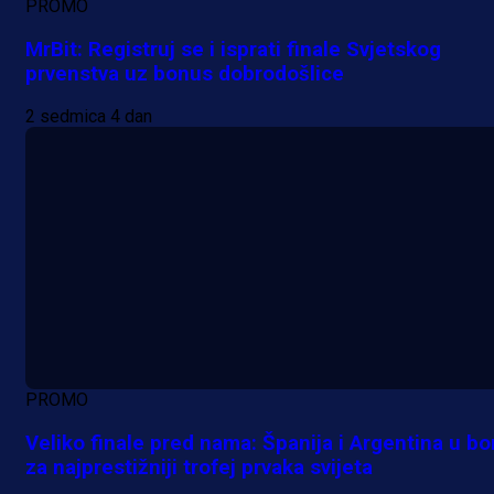
PROMO
MrBit: Registruj se i isprati finale Svjetskog
prvenstva uz bonus dobrodošlice
2 sedmica 4 dan
PROMO
Veliko finale pred nama: Španija i Argentina u bo
za najprestižniji trofej prvaka svijeta