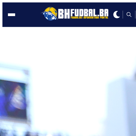
PROMO
17:22, 07.07.2025
Još malo vremena je preostalo: Putuj n
Eurobasket uz AdmiralBet!
Autor:
Sponzorirano