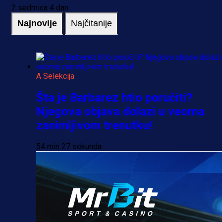
2 sedmica 4 dan
Najnovije
Najčitanije
A Selekcija
Šta je Barbarez htio poručiti?
Njegova objava dolazi u veoma
zanimljivom trenutku!
54 min 27 sekunda