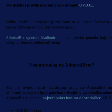
Sve detalje i pravila nagradne igre pronađi
OVDJE.
Veliko izvlačenje dobitnika je zakazano za 21. Jul u 18 časova 
prenos uživo na AdmiralBet Youtube kanalu.
AdmiralBet sportska kladionica
ponovo servira ponudu koja s
odbija – iskoristi priliku i učestvuj!
Nemate nalog na AdmiralBetu?
Ako još uvijek nemaš registrovan nalog na AdmiralBet on
platformi,
za registraciju je potrebno izdvojiti svega nekoliko minut
AdmiralBet je spremio
najveći paket bonusa dobrodošlice
u BiH
20 KM freebeta