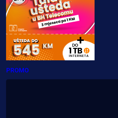
PROMO