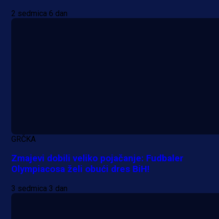
2 sedmica 6 dan
A Selekcija
GRČKA
Da li je selektor zadovoljan: Evo š
Zmajevi dobili veliko pojačanje: Fudbaler
je Barbarez rekao o transferu
Olympiacosa želi obući dres BiH!
Alajbegovića u Juventus!
3 sedmica 3 dan
1 dan 7 h