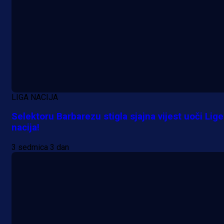
LIGA NACIJA
Selektoru Barbarezu stigla sjajna vijest uoči Lige
nacija!
3 sedmica 3 dan