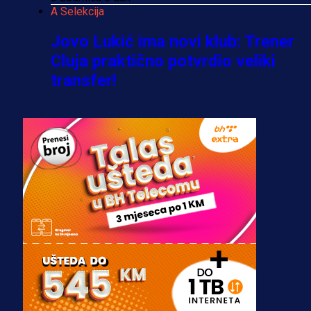
A Selekcija
Jovo Lukić ima novi klub: Trener
Cluja praktično potvrdio veliki
transfer!
3 dan 1 h
A Selekcija
Stigla potvrda od predsjednika
kluba: Jovo Lukić uskoro pravi
transfer!?
3 sedmica 4 dan
A Selekcija
Zmajevi dobili veliko pojačanje:
Fudbaler Olympiacosa želi obući
dres BiH!