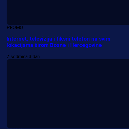
PROMO
Internet, televizija i fiksni telefon na svim
lokacijama širom Bosne i Hercegovine
2 sedmica 3 dan