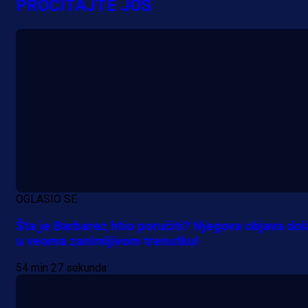
PROČITAJTE JOŠ
bonus dobrodošlice!
8 h 16 min
OGLASIO SE
Šta je Barbarez htio poručiti? Njegova objava dol
u veoma zanimljivom trenutku!
54 min 27 sekunda