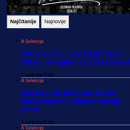
Najčitanije
Najnovije
A Selekcija
Sve je gotovo: Edin Džeko donio
odluku, evo gdje nastavlja karijeru
1 sedmica 5 dan
A Selekcija
Ovo niko nije očekivao: Nikola
Vasilj iznenadio izborom novog
kluba!
3 sedmica 6 dan
A Selekcija