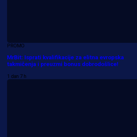
PROMO
MrBit: Isprati kvalifikacije za elitna evropska
takmičenja i preuzmi bonus dobrodošlice!
1 dan 7 h