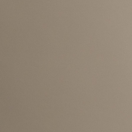
Zmajevi su se sa sutrašnjim protivnikom do s
odigrali sedam utakmica u kojim su 3 puta slavili, dok
4 puta poraženi. U posljednjem susretu odigranom 
marta 2025. u u ovim kvalifikacijama, bh. tim je pobije
1:0 u Bukureštu golom Armina Gigovića u 14. minuti.
Utakmicu sudi Michael Oliver iz Engleske, a pomag
mu zemljaci Stuart Burt i James Mainwaring. Četv
sudija je Chris Kavanagh, dok su u VAR sobi Mich
Salisbury i Peter Bankes, svi iz Engleske.