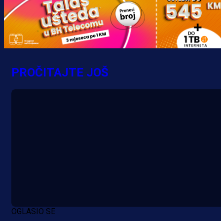
Premijer liga BiH
Grbavica se prisjetila Izeta Nanića
PROČITAJTE JOŠ
Manijaci razvili posebnu parolu!
11 min 56 sekunda
OGLASIO SE