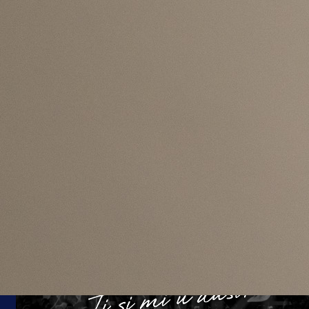
#BiH
#Rumunija
#Live
#Uživo