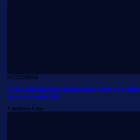
7 h 8 min
NIZOZEMSKA
Anel Ahmedhodžić otvorio dušu: Želim se vratiti 
reprezentaciju BiH!
1 sedmica 4 dan