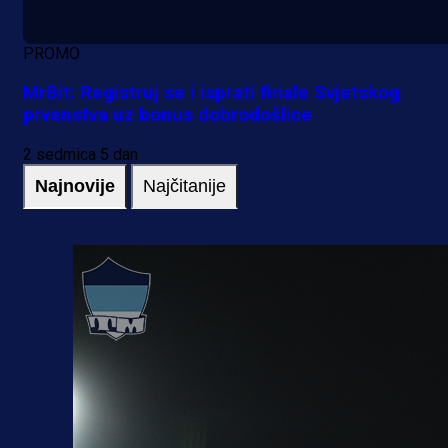
PROMO
MrBit: Registruj se i isprati finale Svjetskog
prvenstva uz bonus dobrodošlice
2 sedmica 5 dan
Najnovije
Najčitanije