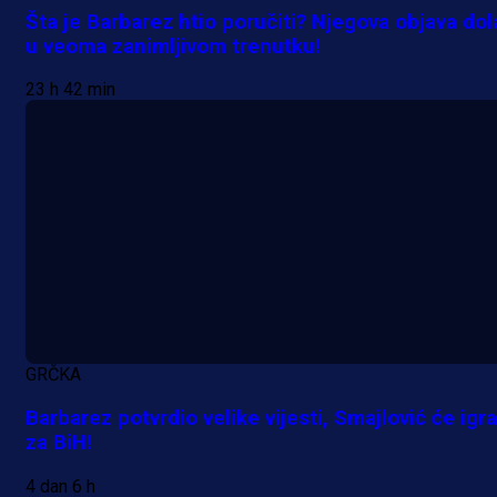
Šta je Barbarez htio poručiti? Njegova objava dol
u veoma zanimljivom trenutku!
23 h 42 min
A Selekcija
Samed Baždar predstavljen u
novom klubu, nosit će kultni broj
devet!
3 h 21 min
A Selekcija
GRČKA
Pogledajte gol: Tabaković zabio z
Barbarez potvrdio velike vijesti, Smajlović će igra
za BiH!
trijumf Salzburga u Evropskoj ligi!
4 dan 6 h