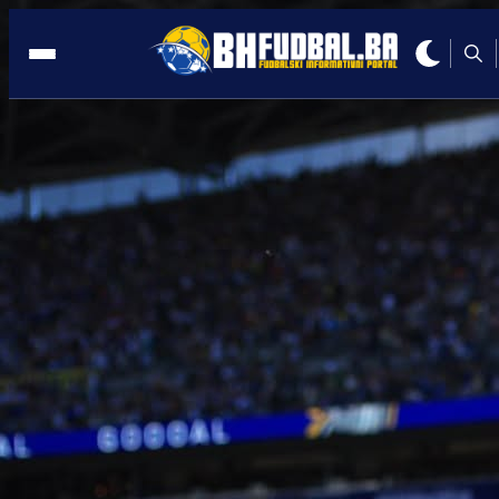
LIVE PRIJENOS
15:05, 15.11.2025
Gledajte LIVE/UŽIVO utakmicu BiH-
Rumunija (VIDEO)
Autor:
Redakcija