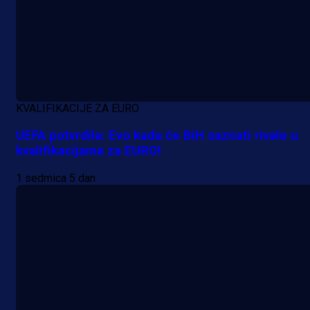
Promo vijesti
Počinje Premijer liga BiH: Pronađi
specijale i iskoristi jedinstvenu
KVALIFIKACIJE ZA EURO
ponudu
UEFA potvrdila: Evo kada će BiH saznati rivale u
kvalifikacijama za EURO!
9 h 15 min
1 sedmica 5 dan
A Selekcija
Šta je Barbarez htio poručiti?
Njegova objava dolazi u veoma
zanimljivom trenutku!
23 h 42 min