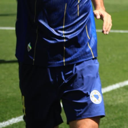
UTAKMICA POČINJE U 20:45 H
Meč Bosna i Hercegovina-Rumunija na programu
večeras u 20:45 sati na stadionu „Bilino polje“ u Zeni
Utakmicu uživo prenosi BHT1 i MY TV.