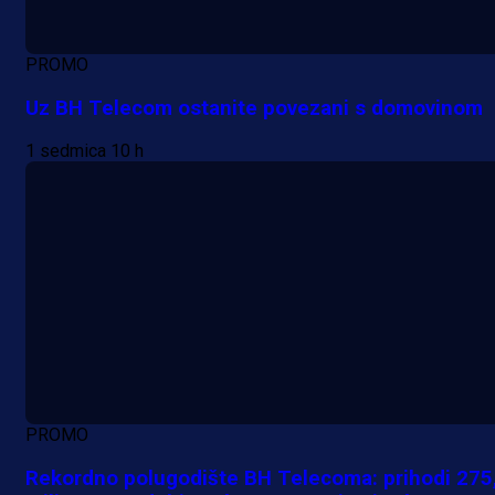
PROMO
Uz BH Telecom ostanite povezani s domovinom
1 sedmica 10 h
PROMO
Rekordno polugodište BH Telecoma: prihodi 275