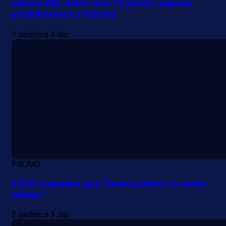
miliona KM, dobit veća 12 posto i najveća
produktivnost u historiji
1 sedmica 4 dan
PROMO
II ESG nagradna igra "Smart pokloni za smart
odluke"
2 sedmica 3 dan