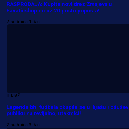
RASPRODAJA: Kupite novi dres Zmajeva u
Fanaticshop.eu uz 20 posto popusta!
Promo vijesti
2 sedmica 1 dan
MrBit: Isprati kvalifikacije za elitn
evropska takmičenja i preuzmi
bonus dobrodošlice!
1 dan 7 h
Više vijesti
ILIJAŠ
Legende bh. fudbala okupile se u Ilijašu i odušev
publiku na revijalnoj utakmici!
2 sedmica 3 dan