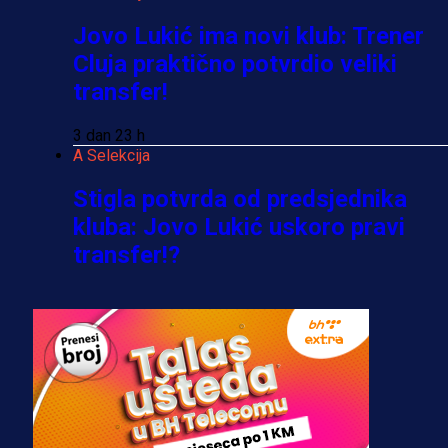
Jovo Lukić ima novi klub: Trener
Cluja praktično potvrdio veliki
transfer!
3 dan 23 h
A Selekcija
Stigla potvrda od predsjednika
kluba: Jovo Lukić uskoro pravi
transfer!?
3 sedmica 5 dan
A Selekcija
Zmajevi dobili veliko pojačanje:
Fudbaler Olympiacosa želi obući
dres BiH!