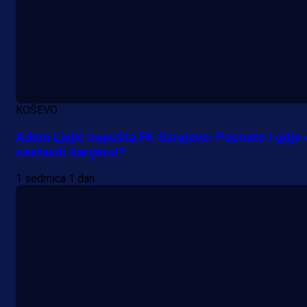
KOŠEVO
Adem Ljajić napušta FK Sarajevo: Poznato i gdje
nastaviti karijeru!?
A Selekcija
Lukić seli u Bundesligu? Dva
1 sedmica 1 dan
njemačka kluba krenula po bh.
reprezentativca!
18 h 42 min