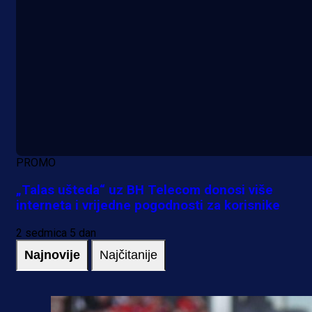
PROMO
„Talas ušteda“ uz BH Telecom donosi više
interneta i vrijedne pogodnosti za korisnike
2 sedmica 5 dan
Najnovije
Najčitanije