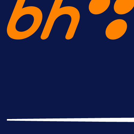
A Selekcija
Brat Kerima Alajbegovića pozvan 
reprezentaciju Njemačke!
18 h 49 min