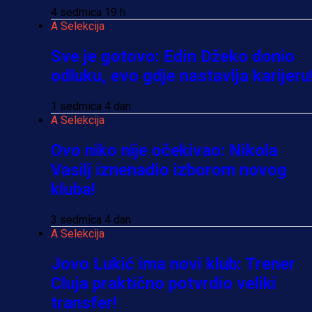
4 sedmica 19 h
A Selekcija
Sve je gotovo: Edin Džeko donio
odluku, evo gdje nastavlja karijeru
1 sedmica 4 dan
A Selekcija
Ovo niko nije očekivao: Nikola
Vasilj iznenadio izborom novog
kluba!
3 sedmica 4 dan
A Selekcija
Jovo Lukić ima novi klub: Trener
Cluja praktično potvrdio veliki
transfer!