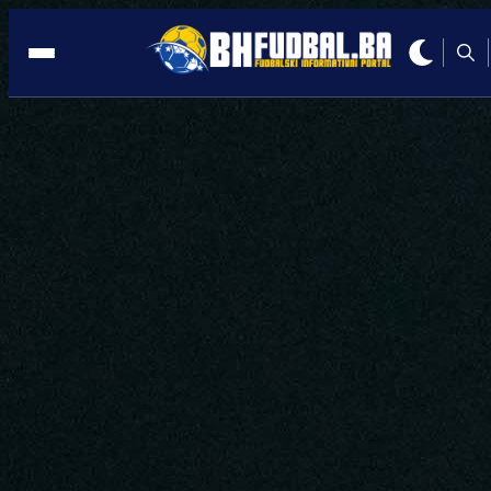
MOSTAR
22:21, 21.05.2026
Pet golova i preokret u Mostaru:
Sarajevo srušilo Velež!
Autor:
Redakcija