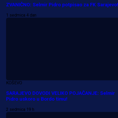
ZVANIČNO: Selmir Pidro potpisao za FK Sarajevo
1 sedmica 4 dan
A Selekcija
Da li je selektor zadovoljan: Evo š
je Barbarez rekao o transferu
Alajbegovića u Juventus!
KOŠEVO
18 h 44 min
SARAJEVO DOVODI VELIKO POJAČANJE: Selmir
Pidro uskoro u Bordo timu!
2 sedmica 19 h