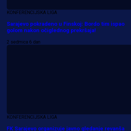
KONFERENCIJSKA LIGA
Sarajevo pokradeno u Finskoj: Bordo tim ispao
golom nakon očiglednog prekršaja!
2 sedmica 6 dan
A Selekcija
Reprezentativac BiH bi mogao
postati novo pojačanje Hajduka!
KONFERENCIJSKA LIGA
FK Sarajevo organizuje javno gledanje revanša
18 h 46 min