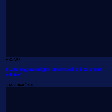
PROMO
II ESG nagradna igra "Smart pokloni za smart
odluke"
2 sedmica 1 dan