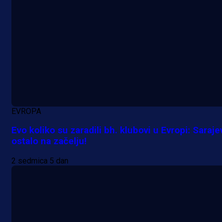
EVROPA
Evo koliko su zaradili bh. klubovi u Evropi: Saraje
ostalo na začelju!
2 sedmica 5 dan