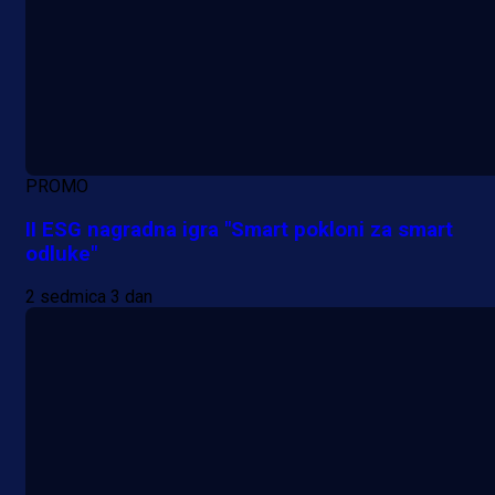
PROMO
II ESG nagradna igra "Smart pokloni za smart
odluke"
2 sedmica 3 dan