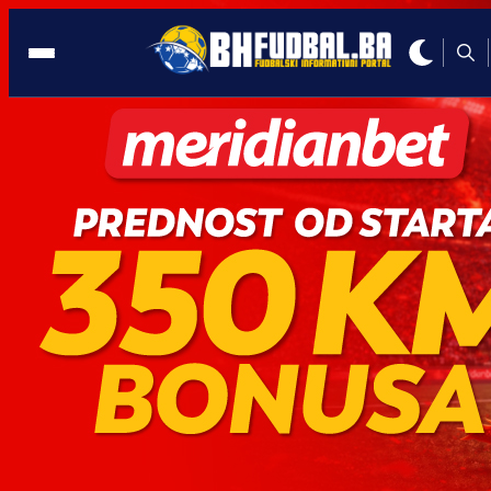
PROMO
13:00, 07.05.2026
Igraj na Ligu Evrope i osiguraj se uz
poklon tiket
Autor:
Redakcija