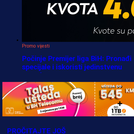
Promo vijesti
Počinje Premijer liga BiH: Pronađi
specijale i iskoristi jedinstvenu
ponudu
1 h 9 min
A Selekcija
Šta je Barbarez htio poručiti?
Njegova objava dolazi u veoma
PROČITAJTE JOŠ