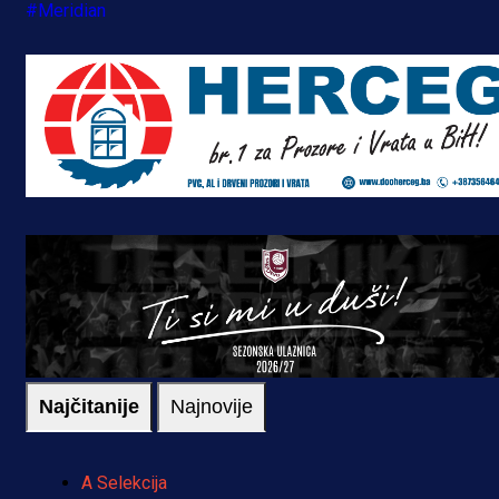
#Meridian
Najčitanije
Najnovije
A Selekcija