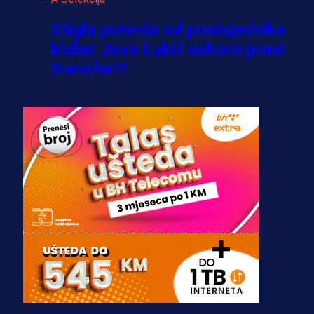
Stigla potvrda od predsjednika
kluba: Jovo Lukić uskoro pravi
transfer!?
3 sedmica 4 dan
A Selekcija
Zmajevi dobili veliko pojačanje:
Fudbaler Olympiacosa želi obući
dres BiH!
3 sedmica 3 dan
Premijer liga BiH
Misimović priveden: SIPA ga tereti
za pranje novca, pretresaju
prostorije FK Borac!