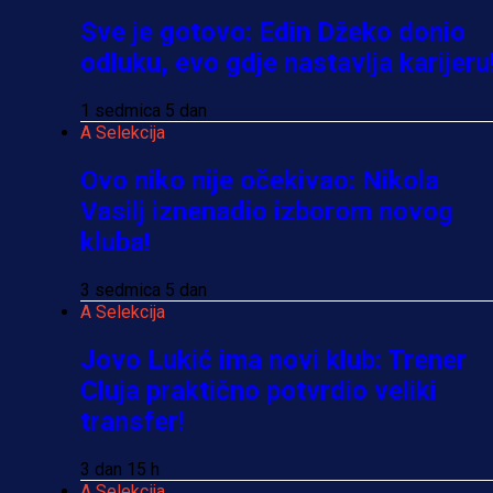
Sve je gotovo: Edin Džeko donio
odluku, evo gdje nastavlja karijeru
1 sedmica 5 dan
A Selekcija
Ovo niko nije očekivao: Nikola
Vasilj iznenadio izborom novog
kluba!
3 sedmica 5 dan
A Selekcija
Jovo Lukić ima novi klub: Trener
Cluja praktično potvrdio veliki
transfer!
3 dan 15 h
A Selekcija