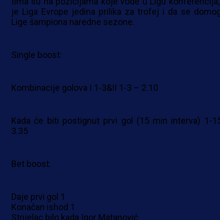
tima su na pozicijama koje vode u Ligu konferencija,
je Liga Evrope jedina prilika za trofej i da se domo
Lige šampiona naredne sezone.
Single boost:
Kombinacije golova I 1-3&II 1-3 – 2.10
Kada će biti postignut prvi gol (15 min interva) 1-1
3.35
Bet boost:
Daje prvi gol 1
Konačan ishod 1
Strijelac bilo kada Igor Matanović