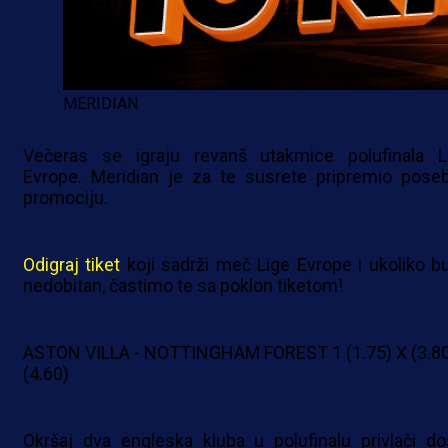
MERIDIAN
Večeras se igraju revanš utakmice polufinala L
Evrope. Meridian je za te susrete pripremio pose
promociju.
Odigraj tiket
koji sadrži meč Lige Evrope i ukoliko b
nedobitan, častimo te sa poklon tiketom!
ASTON VILLA - NOTTINGHAM FOREST 1 (1.75) X (3.80
(4.60)
Okršaj dva engleska kluba u polufinalu privlači do