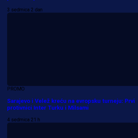
3 sedmica 2 dan
A Selekcija
Lukić seli u Bundesligu? Dva
njemačka kluba krenula po bh.
reprezentativca!
1 dan 21 h
PROMO
Sarajevo i Velež kreću na evropsku turneju: Prvi
protivnici Inter Turku i Milsami
4 sedmica 21 h