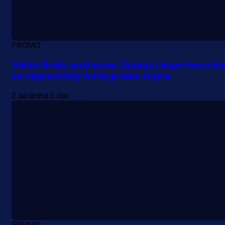
PROMO
Veliko finale pred nama: Španija i Argentina u bo
za najprestižniji trofej prvaka svijeta
2 sedmica 5 dan
PROMO