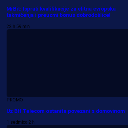
MrBit: Isprati kvalifikacije za elitna evropska
takmičenja i preuzmi bonus dobrodošlice!
22 h 59 min
PROMO
Uz BH Telecom ostanite povezani s domovinom
1 sedmica 2 h