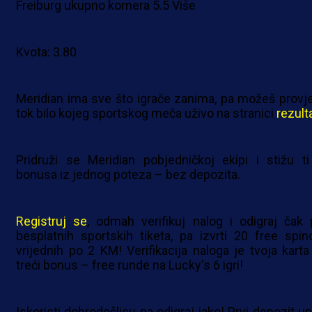
Freiburg ukupno kornera 5.5 Više
Kvota: 3.80
Meridian ima sve što igrače zanima, pa možeš provjer
tok bilo kojeg sportskog meča uživo na stranici
rezulta
Pridruži se Meridian pobjedničkoj ekipi i stižu ti 
bonusa iz jednog poteza – bez depozita.
Registruj se
, odmah verifikuj nalog i odigraj čak 
besplatnih sportskih tiketa, pa izvrti 20 free spin
vrijednih po 2 KM! Verifikacija naloga je tvoja karta
treći bonus – free runde na Lucky's 6 igri!
Iskoristi dobrodošlicu pa odigraj jako! Prvi depozit up