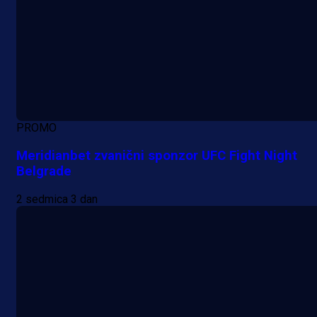
Promo vijesti
MrBit: Isprati kvalifikacije za elitn
PROMO
evropska takmičenja i preuzmi
Meridianbet zvanični sponzor UFC Fight Night
bonus dobrodošlice!
Belgrade
22 h 59 min
2 sedmica 3 dan