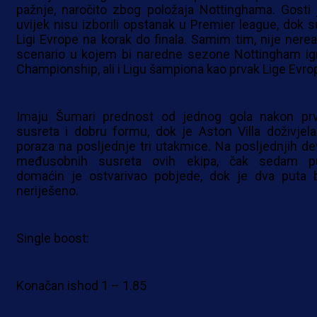
pažnje, naročito zbog položaja Nottinghama. Gosti 
uvijek nisu izborili opstanak u Premier league, dok s
Ligi Evrope na korak do finala. Samim tim, nije nerea
scenario u kojem bi naredne sezone Nottingham ig
Championship, ali i Ligu šampiona kao prvak Lige Evro
Imaju Šumari prednost od jednog gola nakon pr
susreta i dobru formu, dok je Aston Villa doživjela 
poraza na posljednje tri utakmice. Na posljednjih de
međusobnih susreta ovih ekipa, čak sedam p
domaćin je ostvarivao pobjede, dok je dva puta b
neriješeno.
Single boost:
Konačan ishod 1 – 1.85