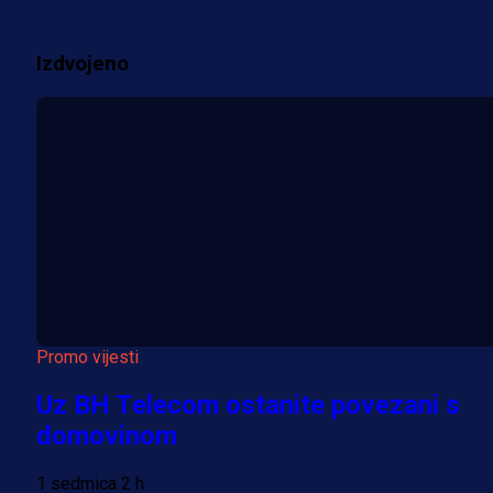
2 sedmica 1 h
Izdvojeno
Više vijesti
Promo vijesti
Uz BH Telecom ostanite povezani s
domovinom
1 sedmica 2 h