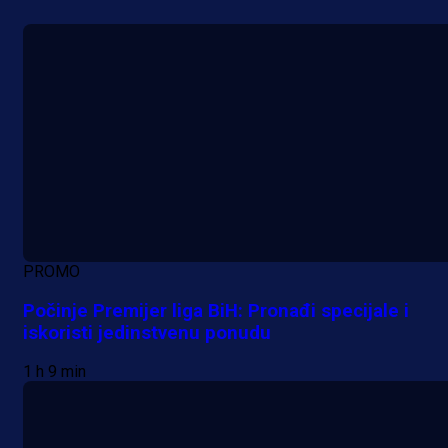
zanimljivom trenutku!
15 h 36 min
PROMO
Počinje Premijer liga BiH: Pronađi specijale i
iskoristi jedinstvenu ponudu
1 h 9 min