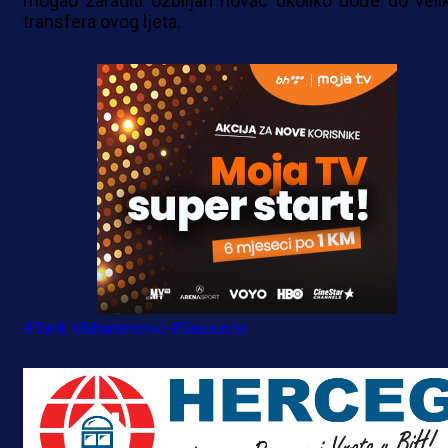
mogao zaraditi ozbiljan novac ukoliko dođe do veli
transfera ovog ljeta.
#Tarik Muharemović
#Sassuolo