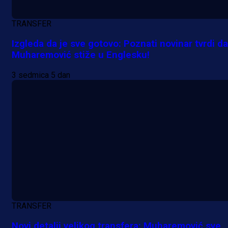
TRANSFER
Izgleda da je sve gotovo: Poznati novinar tvrdi da
Muharemović stiže u Englesku!
3 sedmica 5 dan
TRANSFER
Novi detalji velikog transfera: Muharemović sve