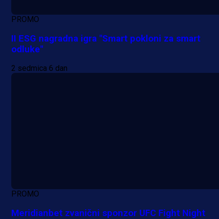
PROMO
II ESG nagradna igra "Smart pokloni za smart
odluke"
2 sedmica 6 dan
PROMO
Meridianbet zvanični sponzor UFC Fight Night