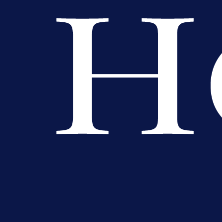
Premijer liga BiH
Bez pobjednika u Mostaru:
Sarajevo kiksalo na startu
prvenstva!
1 dan 14 h