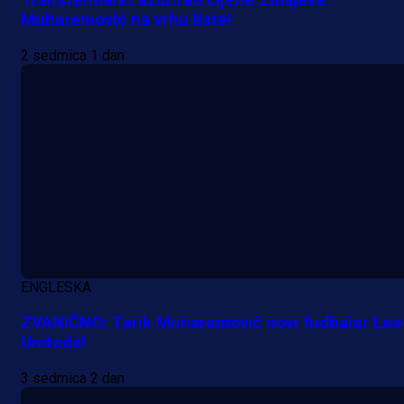
Transfermarkt ažurirao cijene Zmajeva:
Muharemović na vrhu liste!
2 sedmica 1 dan
ENGLESKA
ZVANIČNO: Tarik Muharemović novi fudbaler Le
Uniteda!
3 sedmica 2 dan