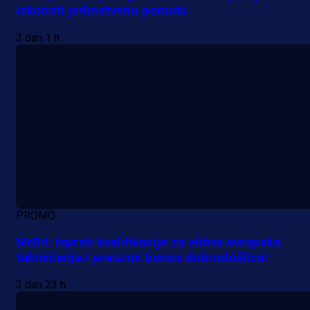
iskoristi jedinstvenu ponudu
3 dan 1 h
PROMO
MrBit: Isprati kvalifikacije za elitna evropska
takmičenja i preuzmi bonus dobrodošlice!
3 dan 23 h