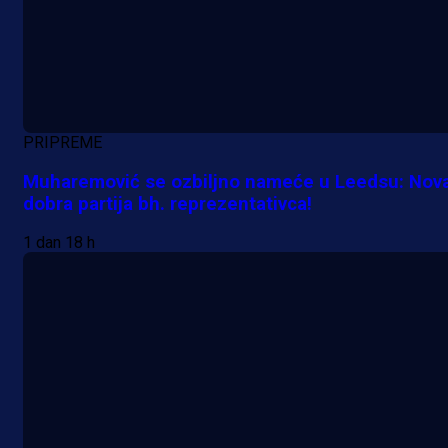
PRIPREME
Muharemović se ozbiljno nameće u Leedsu: Nov
dobra partija bh. reprezentativca!
1 dan 18 h