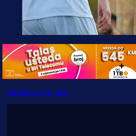
Premijer liga BiH
Borac do pobjede, ali scene iz
Banje Luke zgrozile javnost: Preki
zbog skandiranja Ratku Mladiću!
16 h 32 min
PROČITAJTE JOŠ