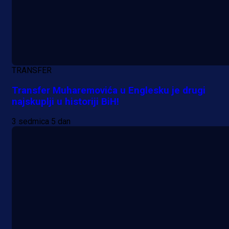
Bajraktarević ponovo bez minuta 
PSV-u!
1 dan 1 h
TRANSFER
Transfer Muharemovića u Englesku je drugi
najskuplji u historiji BiH!
3 sedmica 5 dan