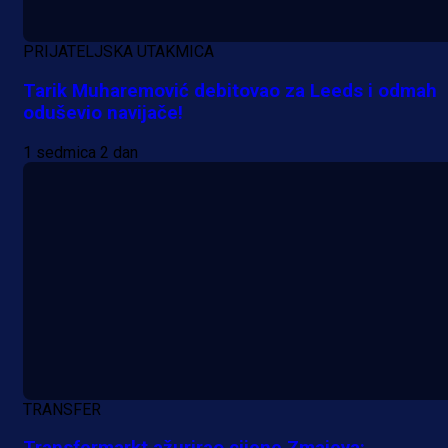
PRIJATELJSKA UTAKMICA
Tarik Muharemović debitovao za Leeds i odmah
oduševio navijače!
1 sedmica 2 dan
A Selekcija
Potencijalni reprezentativac BiH
pred velikim transferom: Ide kod
Demirovića u Stuttgart!
TRANSFER
23 h 32 min