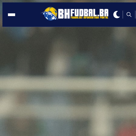
TRANSFER
15:44, 22.05.2026
Muharemović pred transferom karijere
Inter dobio žestoku konkurenciju iz
Engleske!