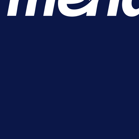
A Selekcija
Sjajna završnica bivšeg Zmaja:
Pogledajte gol Kenana Kodre prot
Real Madrida!
1 dan 16 h