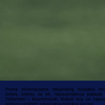
Reprezentativac Bosne i Hercegovine Ta
Muharemović bez ikakve sumnje bit će jedna
glavnih zvijezda predstojećeg ljetnog prelaznog ro
Mladi bh. defanzivac iza sebe ima fantastičnu sezon
dresu Sassuola, a sjajne partije u Italiji nisu pro
nezapaženo među evropskim velikanima.
Iako se već mjesecima Inter spominje kao najozbiljn
kandidat za njegov potpis, jer u Muharemoviću v
dugoročno rješenje za odbranu, sada je u priču uključ
i ozbiljna konkurencija iz Engleske.
Prema informacijama italijanskog insajdera Nic
Schire, interes za bh. reprezentativca pokazali
Tottenham i Bournemouth, klubovi koji se nalaz
potpuno različitim situacijama pred kraj sezone.