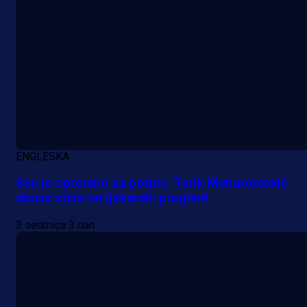
ENGLESKA
Sve je spremno za potpis: Tarik Muharemović
danas stiže na ljekarski pregled!
3 sedmica 3 dan
A Selekcija
Nova sezona, stari problemi: Esmi