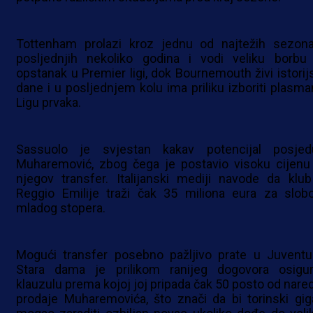
Tottenham prolazi kroz jednu od najtežih sezon
posljednjih nekoliko godina i vodi veliku borbu
opstanak u Premier ligi, dok Bournemouth živi istorij
dane i u posljednjem kolu ima priliku izboriti plasma
Ligu prvaka.
Sassuolo je svjestan kakav potencijal posjed
Muharemović, zbog čega je postavio visoku cijenu
njegov transfer. Italijanski mediji navode da klub
Reggio Emilije traži čak 35 miliona eura za slob
mladog stopera.
Mogući transfer posebno pažljivo prate u Juventu
Stara dama je prilikom ranijeg dogovora osigur
klauzulu prema kojoj joj pripada čak 50 posto od nare
prodaje Muharemovića, što znači da bi torinski gig