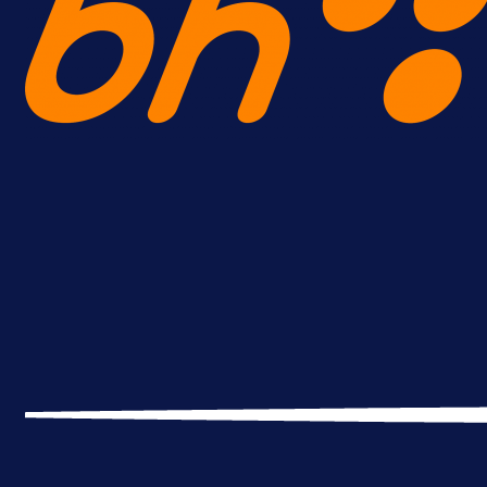
Premijer liga BiH
Grbavica se prisjetila Izeta Nanića
Manijaci razvili posebnu parolu!
22 h 31 min