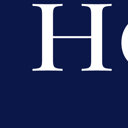
A Selekcija
Samed Baždar predstavljen u
novom klubu, nosit će kultni broj
devet!
1 dan 1 h
Više vijesti