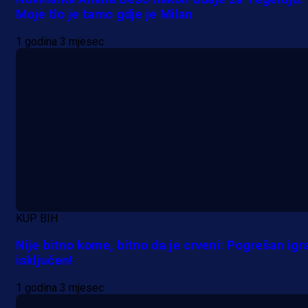
Moje tlo je tamo gdje je Milan
1 godina 3 mjesec
A Selekcija
Alajbegović debitovao za Juventu
Kako je ocijenjen nastup
reprezentativca BiH?
KUP BIH
29 min 32 sekunda
Nije bitno kome, bitno da je crveni: Pogrešan igr
isključen!
1 godina 3 mjesec