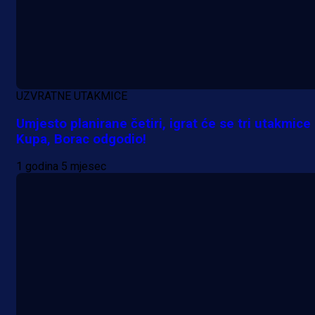
Alajbegović debitovao za Juventu
4 h 47 min
UZVRATNE UTAKMICE
Umjesto planirane četiri, igrat će se tri utakmice
Kupa, Borac odgodio!
1 godina 5 mjesec