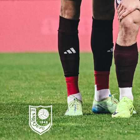
MIJENJA TEGELTIJU
Milan Tegeltija nedavno je podnio ostavku na mje
predsjednika FK Borac iz Banja Luke.
Danas je Tegeltija otkrio ime novog predsjenika Borca
radi se o Goran Lukić, dosadašnji član Upravnog odbor
“Imenovanjem Gorana Lukića za novog predsjedn
Borca nastavit će se kontinuitet rasta kluba.
Njegov doprinos kao člana uprave bio je ogroma
siguran sam da će, moj prijatelj prije svega, kao bud
predsjednik ostvariti sve ciljeve koje smo zaje