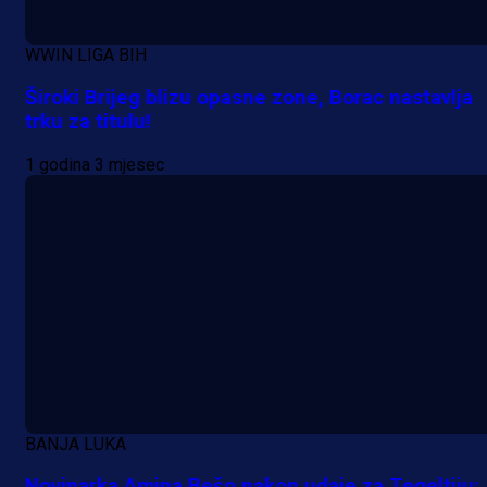
WWIN LIGA BIH
Široki Brijeg blizu opasne zone, Borac nastavlja
trku za titulu!
1 godina 3 mjesec
BANJA LUKA
Novinarka Amina Bešo nakon udaje za Tegeltiju: