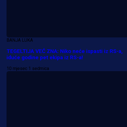
BANJA LUKA
A Selekcija
TEGELTIJA VEĆ ZNA: Niko neće ispasti iz RS-a,
iduće godine pet ekipa iz RS-a!
Muharemović se ozbiljno nameće 
Leedsu: Nova dobra partija bh.
10 mjesec 1 sedmica
reprezentativca!
15 min 7 sekunda