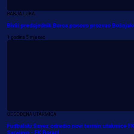
BANJA LUKA
Bivši predsjednik Borca ponovo prozvao Bošnjak
1 godina 5 mjesec
Premijer liga BiH
Željo uprkos svim problemima
krenuo pobjedom: Plavi slavili na
Grbavici!
21 h 43 min
ODGOĐENA UTAKMICA
Fudbalski Savez odredio novi termin utakmice F
Sarajevo - FK Borac!