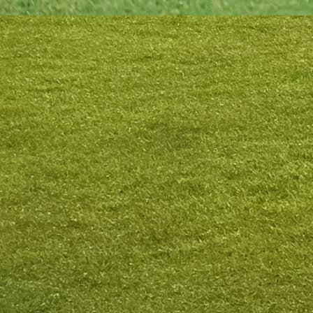
zacrtali”, napisao je Tegeltija.
#Milan Tegeltija
#FK Borac Banja Luka