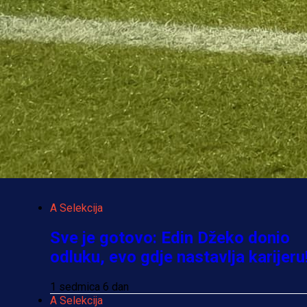
Najčitanije
Najnovije
A Selekcija
Sve je gotovo: Edin Džeko donio
odluku, evo gdje nastavlja karijeru
1 sedmica 6 dan
A Selekcija