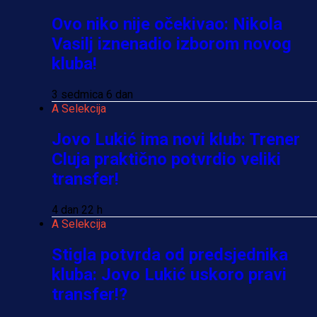
Ovo niko nije očekivao: Nikola
Vasilj iznenadio izborom novog
kluba!
3 sedmica 6 dan
A Selekcija
Jovo Lukić ima novi klub: Trener
Cluja praktično potvrdio veliki
transfer!
4 dan 22 h
A Selekcija
Stigla potvrda od predsjednika
kluba: Jovo Lukić uskoro pravi
transfer!?