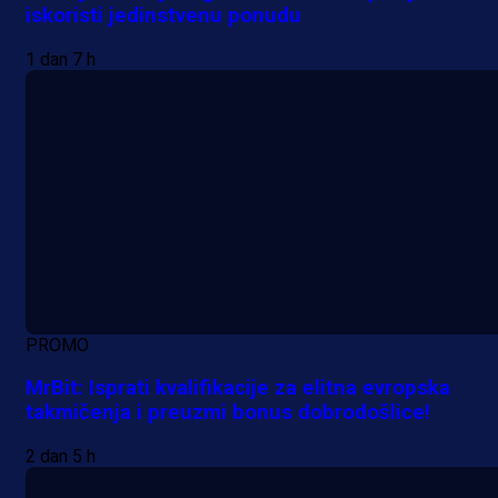
iskoristi jedinstvenu ponudu
1 dan 7 h
PROMO
MrBit: Isprati kvalifikacije za elitna evropska
takmičenja i preuzmi bonus dobrodošlice!
2 dan 5 h