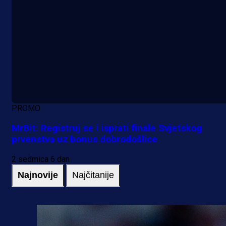
PROMO
MrBit: Registruj se i isprati finale Svjetskog
prvenstva uz bonus dobrodošlice
2 sedmica 6 dan
Najnovije
Najčitanije