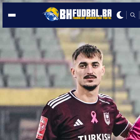
BANJA LUKA
17:34, 15.01.2024
KO ĆE BITI PREDSJEDNIK BORCA?
Milan Tegeltija otkrio ime!
Autor:
BHFudbal.ba