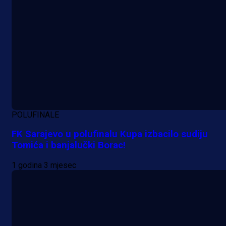
POLUFINALE
FK Sarajevo u polufinalu Kupa izbacilo sudiju
Tomića i banjalučki Borac!
1 godina 3 mjesec
A Selekcija
Veliki trenutak za bh. fudbal: