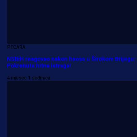
PECARA
NSBiH reagovao nakon haosa u Širokom Brijegu:
Pokrenuta hitna istraga!
4 mjesec 1 sedmica