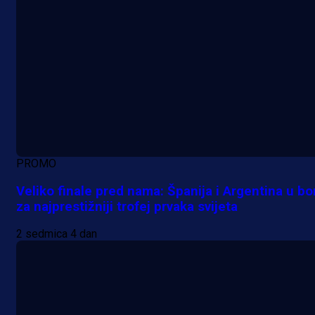
PROMO
Veliko finale pred nama: Španija i Argentina u bo
za najprestižniji trofej prvaka svijeta
2 sedmica 4 dan