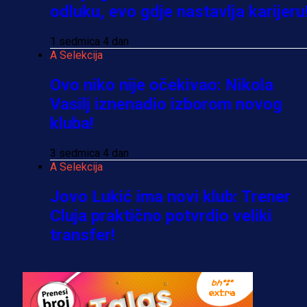
odluku, evo gdje nastavlja karijeru
1 sedmica 4 dan
A Selekcija
Ovo niko nije očekivao: Nikola
Vasilj iznenadio izborom novog
kluba!
3 sedmica 4 dan
A Selekcija
Jovo Lukić ima novi klub: Trener
Cluja praktično potvrdio veliki
transfer!
2 dan 15 h
A Selekcija