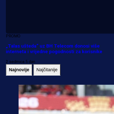
PROMO
„Talas ušteda“ uz BH Telecom donosi više
interneta i vrijedne pogodnosti za korisnike
2 sedmica 5 dan
Najnovije
Najčitanije