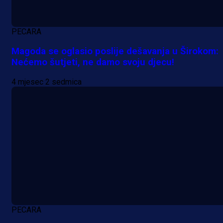
PECARA
Magoda se oglasio poslije dešavanja u Širokom:
Nećemo šutjeti, ne damo svoju djecu!
4 mjesec 2 sedmica
PECARA