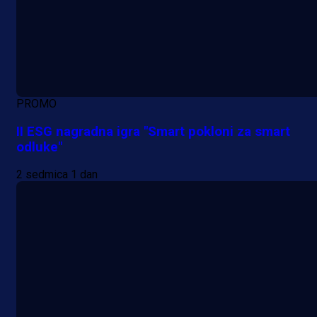
PROMO
II ESG nagradna igra "Smart pokloni za smart
odluke"
2 sedmica 1 dan