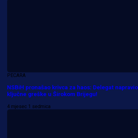
A Selekcija
Da li je selektor zadovoljan: Evo š
je Barbarez rekao o transferu
Alajbegovića u Juventus!
21 h 21 min
PECARA
NSBiH pronašao krivca za haos: Delegat napravio
ključne greške u Širokom Brijegu!
4 mjesec 1 sedmica