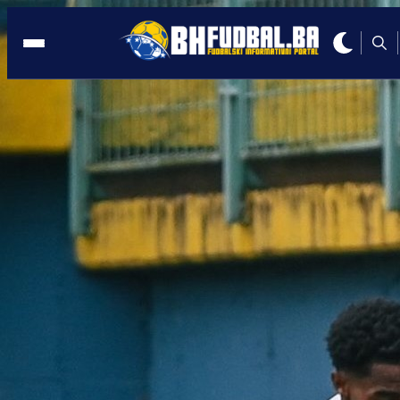
WWIN LIGA BIH
22:41, 03.05.2025
Široki Brijeg blizu opasne zone, Borac
nastavlja trku za titulu!
Autor:
BHFudbal.ba