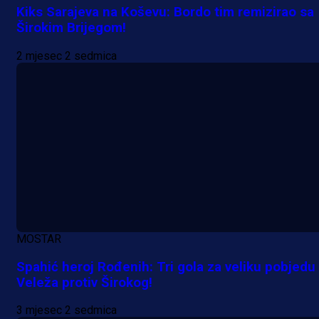
Kiks Sarajeva na Koševu: Bordo tim remizirao sa
Širokim Brijegom!
2 mjesec 2 sedmica
MOSTAR
Spahić heroj Rođenih: Tri gola za veliku pobjedu
Veleža protiv Širokog!
3 mjesec 2 sedmica