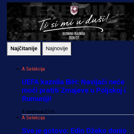
Najčitanije
Najnovije
A Selekcija
UEFA kaznila BiH: Navijači neće
moći pratiti Zmajeve u Poljskoj i
Rumuniji!
4 sedmica 21 h
A Selekcija
Sve je gotovo: Edin Džeko donio