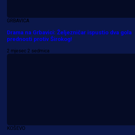
GRBAVICA
Drama na Grbavici: Željezničar ispustio dva gola
prednosti protiv Širokog!
A Selekcija
Lukić seli u Bundesligu? Dva
2 mjesec 2 sedmica
njemačka kluba krenula po bh.
reprezentativca!
21 h 18 min
KOŠEVO