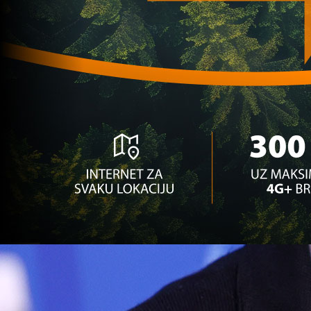
Premijer liga BiH
Pet golova i preokret u Mostaru: Sarajevo srušil
2 mjesec 2 sedmica