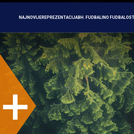
NAJNOVIJE
REPREZENTACIJA
BH. FUDBAL
INO FUDBAL
OST