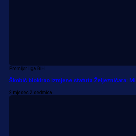
Premijer liga BiH
Škobić blokirao izmjene statuta Željezničara: M
2 mjesec 2 sedmica