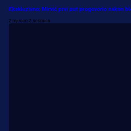
Ekskluzivno: Mirvić prvi put progovorio nakon b
2 mjesec 2 sedmica