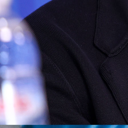
Premijer liga BiH
Drama na Grbavici: Željezničar ispustio dva gola
2 mjesec 2 sedmica