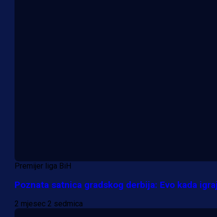
Premijer liga BiH
Poznata satnica gradskog derbija: Evo kada igraj
2 mjesec 2 sedmica