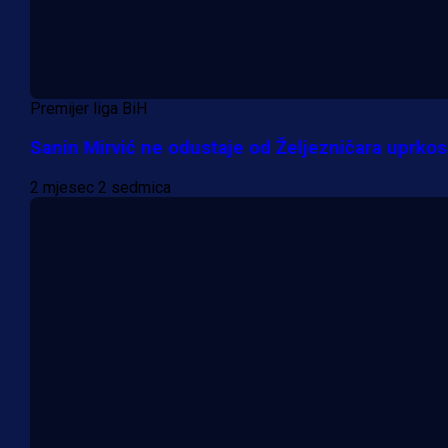
Premijer liga BiH
Sanin Mirvić ne odustaje od Željezničara uprko
2 mjesec 2 sedmica