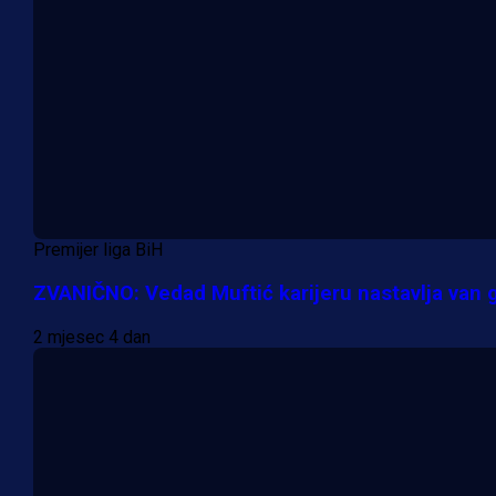
Premijer liga BiH
ZVANIČNO: Vedad Muftić karijeru nastavlja van g
2 mjesec 4 dan