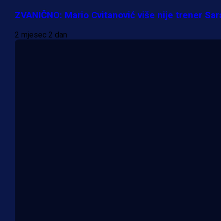
ZVANIČNO: Mario Cvitanović više nije trener Sar
2 mjesec 2 dan