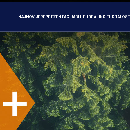
NAJNOVIJE
REPREZENTACIJA
BH. FUDBAL
INO FUDBAL
OST