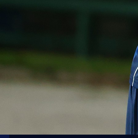
Premijer liga BiH
Golmanska porodica za ponos Hercegovine: Nikola
1 mjesec 4 sedmica