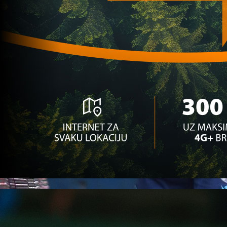
Premijer liga BiH
Vinko Marinović doživio tešku nesreću, ostao be
1 mjesec 3 sedmica