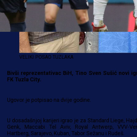
VELIKI POSAO TUZLAKA
Bivši reprezentativac BiH, Tino Sven Sušić novi ig
FK Tuzla City.
Ugovor je potpisao na dvije godine.
U dosadašnjoj karijeri igrao je za Standard Liege, Hajd
Genk, Maccabi Tel Aviv, Royal Antwerp, VVV-Ven
Hartberg, Sarajevo, Kuban, Tabor Sežanu i Rudeš.