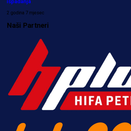
ispadanja
2 godina 7 mjesec
Naši Partneri