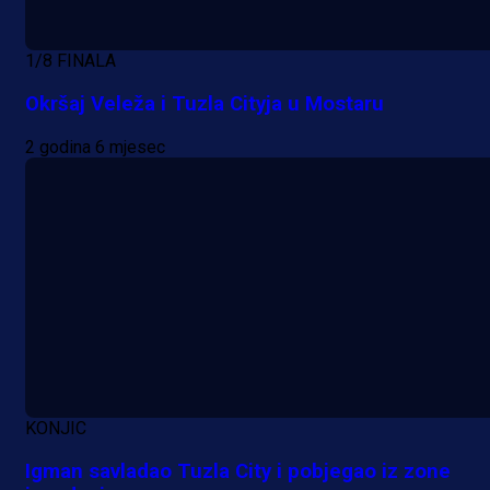
1/8 FINALA
Okršaj Veleža i Tuzla Cityja u Mostaru
2 godina 6 mjesec
KONJIC
Igman savladao Tuzla City i pobjegao iz zone