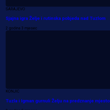
SARAJEVO
22 h 50 min
Sjajna igra Želje i rutinska pobjeda nad Tuzlom
2 godina 3 mjesec
KONJIC
Tuzla i Igman gurnuli Želju na predznanje mjesto