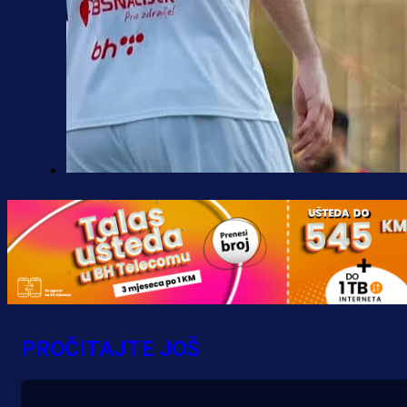
Premijer liga BiH
Borac do pobjede, ali scene iz
Banje Luke zgrozile javnost: Preki
zbog skandiranja Ratku Mladiću!
15 h 50 min
PROČITAJTE JOŠ