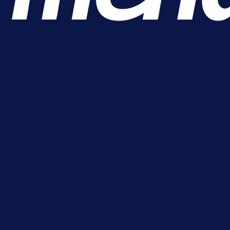
A Selekcija
Sjajna završnica bivšeg Zmaja:
Pogledajte gol Kenana Kodre prot
Real Madrida!
1 dan 16 h