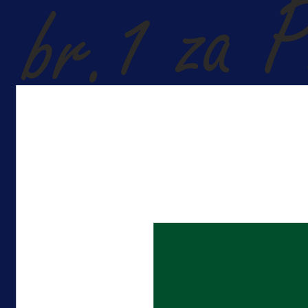
A Selekcija
Kakva partija Omerovića: Postiga
dva gola za samo tri minute!
1 dan 17 h
Više vijesti