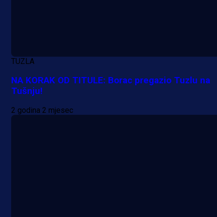
TUZLA
NA KORAK OD TITULE: Borac pregazio Tuzlu na
Tušnju!
2 godina 2 mjesec
A Selekcija
Potencijalni reprezentativac BiH
pred velikim transferom: Ide kod
Demirovića u Stuttgart!