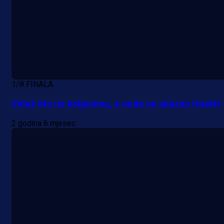
A Selekcija
Nova sezona, stari problemi: Esmi
Bajraktarević ponovo bez minuta 
PSV-u!
1/8 FINALA
1 dan 48 min
Velež bio na koljenima, a onda se ukazao Haskić
2 godina 6 mjesec