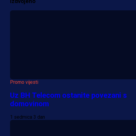
Izdvojeno
Više vijesti
Promo vijesti
Uz BH Telecom ostanite povezani s
domovinom
1 sedmica 3 dan