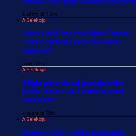
odluku, evo gdje nastavlja karijeru
2 sedmica 1 dan
A Selekcija
Jovo Lukić ima novi klub: Trener
Cluja praktično potvrdio veliki
transfer!
6 dan 15 h
A Selekcija
Stigla potvrda od predsjednika
kluba: Jovo Lukić uskoro pravi
transfer!?
4 sedmica 19 h
A Selekcija
Zmajevi dobili veliko pojačanje: