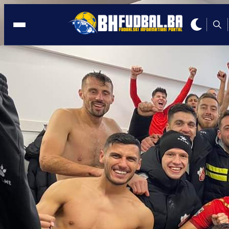
TRANSFER VIJESTI
16:58, 29.08.2023
Bivši reprezentativac BiH potpisao za
Tuzla City!
Autor:
BHFudbal.ba