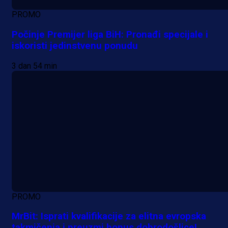
PROMO
Počinje Premijer liga BiH: Pronađi specijale i
iskoristi jedinstvenu ponudu
3 dan 54 min
PROMO
MrBit: Isprati kvalifikacije za elitna evropska
takmičenja i preuzmi bonus dobrodošlice!