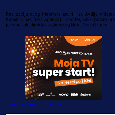
Realizaciju ovog transfera završili su Avdija Vršajevi
Kenan Cinac (Una Agency). Također, veliki posao ura
je i sportski direktor tuzlanskog kluba Ernad Husić.
#Tino Sven Sušić
#FK Tuzla City