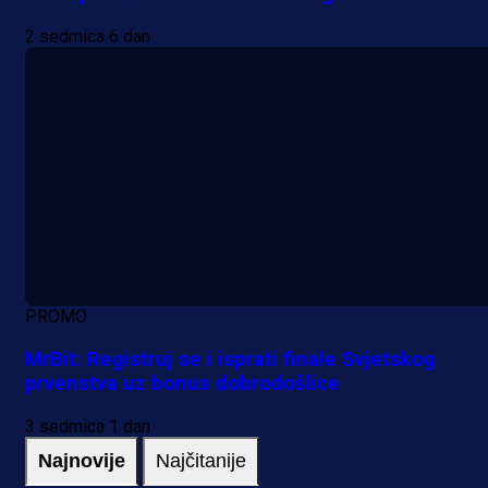
2 sedmica 6 dan
PROMO
MrBit: Registruj se i isprati finale Svjetskog
prvenstva uz bonus dobrodošlice
3 sedmica 1 dan
Najnovije
Najčitanije