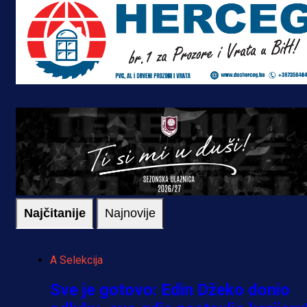
Najčitanije
Najnovije
A Selekcija
Sve je gotovo: Edin Džeko donio