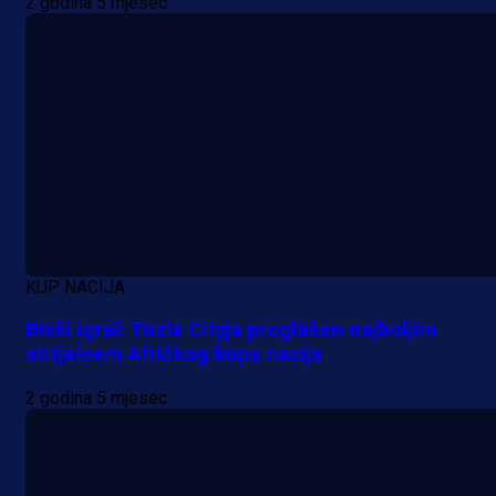
2 godina 5 mjesec
KUP NACIJA
Bivši igrač Tuzla Cityja proglašen najboljim
strijelcem Afričkog kupa nacija
2 godina 5 mjesec