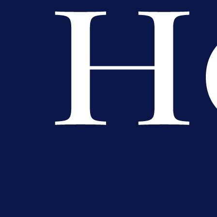
Premijer liga BiH
Bez pobjednika u Mostaru:
Sarajevo kiksalo na startu
prvenstva!
1 dan 14 h