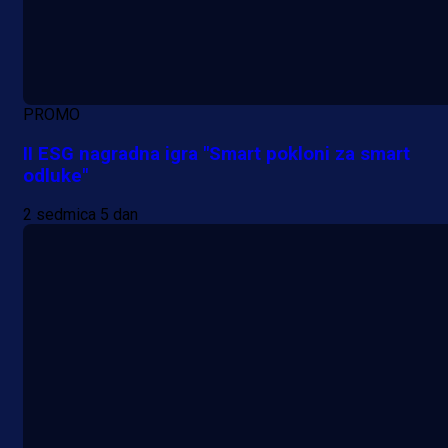
PROMO
II ESG nagradna igra "Smart pokloni za smart
odluke"
2 sedmica 5 dan