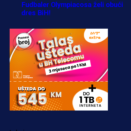
Fudbaler Olympiacosa želi obući
dres BiH!
3 sedmica 6 dan
Premijer liga BiH
Misimović priveden: SIPA ga tereti
za pranje novca, pretresaju
prostorije FK Borac!
2 sedmica 3 dan
Reprezentacije
Bio je uhapšen s Tijanom Ajfon u
BiH, a sada sudi finale Svjetskog
prvenstva!
3 sedmica 3 dan