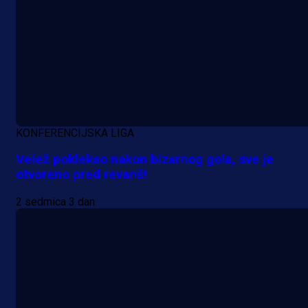
A Selekcija
Potencijalni reprezentativac BiH
pred velikim transferom: Ide kod
Demirovića u Stuttgart!
KONFERENCIJSKA LIGA
23 h 14 min
Velež poklekao nakon bizarnog gola, sve je
otvoreno pred revanš!
2 sedmica 3 dan