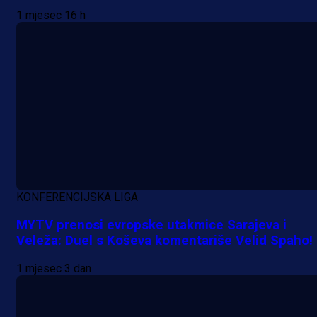
1 mjesec 16 h
KONFERENCIJSKA LIGA
MYTV prenosi evropske utakmice Sarajeva i
Veleža: Duel s Koševa komentariše Velid Spaho!
1 mjesec 3 dan