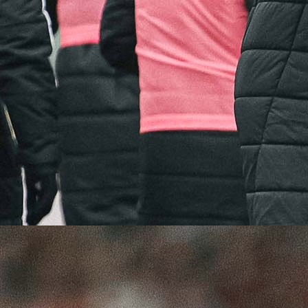
KUP BIH
Susretom osmine finala Kupa Bosne i Hercegov
između Veleža i Tuzla Cityja počinju uzbuđenj
bosanskohercegovačkom fudbalu u 2024. godini.
Treći put su kuglice u Kupu Bosne i Hercegovine spoj
ova dva tima. Drugi put u osmini finala takmičen
prenosi Faktor.
Prvi duel u najmasovnijem takmičenju igran u okto
2019. godine pripao je Tuzli mininalnim rezultatom. 
je to kraj puta za Velež u Kupu te godine.