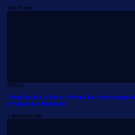
16 h 15 min
ZENICA
Potop Veleža u Zenici: Slovaci bez milosti ugasil
evropski san Rođenih!
1 sedmica 3 dan