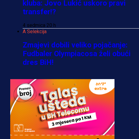
kluba: Jovo Lukić uskoro pravi
transfer!?
4 sedmica 20 h
A Selekcija
Zmajevi dobili veliko pojačanje:
Fudbaler Olympiacosa želi obući
dres BiH!
3 sedmica 6 dan
Premijer liga BiH
Misimović priveden: SIPA ga tereti
za pranje novca, pretresaju
prostorije FK Borac!
2 sedmica 3 dan
Reprezentacije