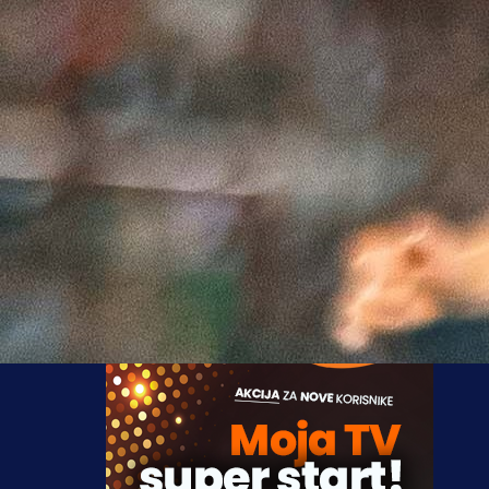
Tri godine kasnije Rođenima je na putu do finala sta
upravo Tuzla City. U godini koja je zlatnim slov
ispisana u historiji Veleža prije finala i pobjede 
Sarajevom, Rođeni su u dva susreta Tuzlake "počastili
ukupno pet pogodaka. Prvi duel igran u Mostaru okon
je rezultatom 4:0, a drugi dvije sedmice posli
minimalnim trijufmom Rođenih.
Meč je na programu od 18 sati na stadionu Rođen
Mostaru, a sudit će ga Mirza Kazlagić iz Cazina.