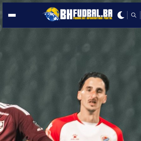
1/8 FINALA
08:51, 09.02.2024
Okršaj Veleža i Tuzla Cityja u Mostaru
Autor:
Redakcija
08:51, 09.02.2024