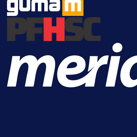
A Selekcija