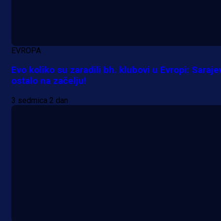
EVROPA
Evo koliko su zaradili bh. klubovi u Evropi: Saraje
ostalo na začelju!
3 sedmica 2 dan