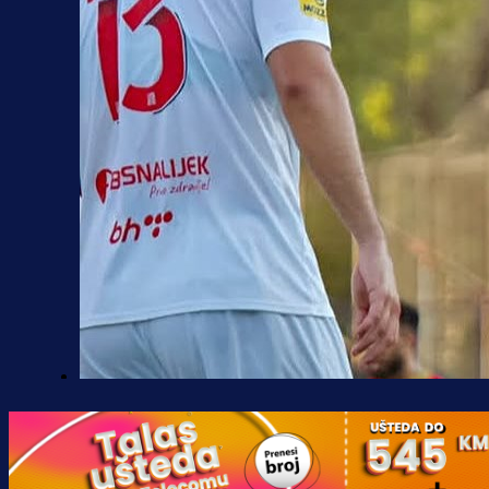
Premijer liga BiH
Borac do pobjede, ali scene iz
Banje Luke zgrozile javnost: Preki