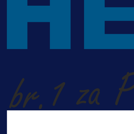
A Selekcija
Kakva partija Omerovića: Postiga
dva gola za samo tri minute!
1 dan 17 h