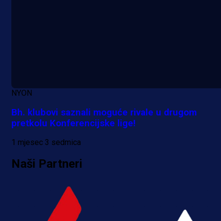
NYON
Bh. klubovi saznali moguće rivale u drugom
pretkolu Konferencijske lige!
1 mjesec 3 sedmica
Naši Partneri