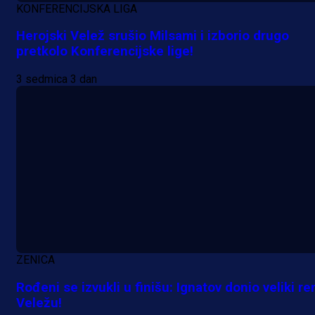
KONFERENCIJSKA LIGA
Herojski Velež srušio Milsami i izborio drugo
pretkolo Konferencijske lige!
3 sedmica 3 dan
A Selekcija
Nova sezona, stari problemi: Esmi
Bajraktarević ponovo bez minuta 
PSV-u!
1 dan 1 h
ZENICA
Rođeni se izvukli u finišu: Ignatov donio veliki re
Veležu!