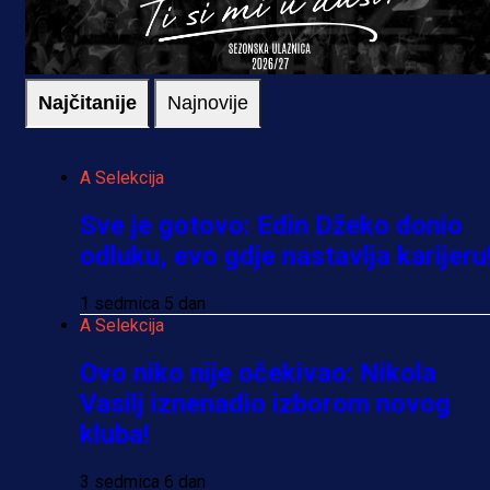
Najčitanije
Najnovije
A Selekcija
Sve je gotovo: Edin Džeko donio
odluku, evo gdje nastavlja karijeru
1 sedmica 5 dan
A Selekcija
Ovo niko nije očekivao: Nikola
Vasilj iznenadio izborom novog
kluba!
3 sedmica 6 dan