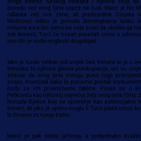
stoga interes turskog velikana i njihova želja da
dovedu već ovog ljeta uopće ne čudi. Marić je bio bl
odlaska već ove zime, ali predsjednik Osijeka I
Meštrović odbio je ponudu Birminghama tešku š
milijuna eura što samo po sebi znači da ukoliko ga Fe
želi dovesti, Turci će morati povećati iznos u odnosu
ono što je nudio engleski drugoligaš.
Iako je turski velikan još uvijek bez trenera te je u o
trenutku to njihova glavna preokupacija, oni su svije
sitacije da ovog ljeta moraju puno toga promijenit
svojoj momčadi kako bi ponovno postali konkurentn
borbi za vrh prvenstvene tablice. Pisalo se o Br
Petkoviću kao njihovoj najvećoj želji ovog ljeta (čitaj: ž
Nenada Bjelice koji se spominje kao potencijalno n
trener), ali jako je upitno moglu li Turci platiti iznos k
bi Dinamo za njega tražio.
Marić je pak nešto jeftinija, a podjednako kvalite