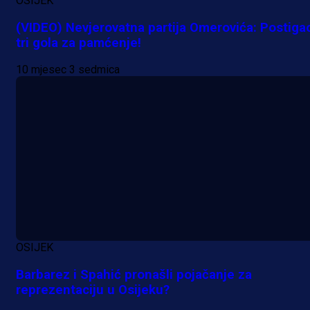
OSIJEK
(VIDEO) Nevjerovatna partija Omerovića: Postiga
tri gola za pamćenje!
10 mjesec 3 sedmica
OSIJEK
Barbarez i Spahić pronašli pojačanje za
reprezentaciju u Osijeku?
Premijer liga BiH