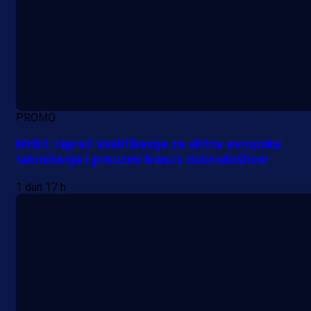
PROMO
MrBit: Isprati kvalifikacije za elitna evropska
takmičenja i preuzmi bonus dobrodošlice!
1 dan 17 h