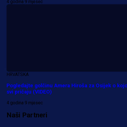
4 godina 9 mjesec
HRVATSKA
Pogledajte golčinu Amera Hiroša za Osijek o kojo
svi pričaju (VIDEO)
4 godina 9 mjesec
Naši Partneri