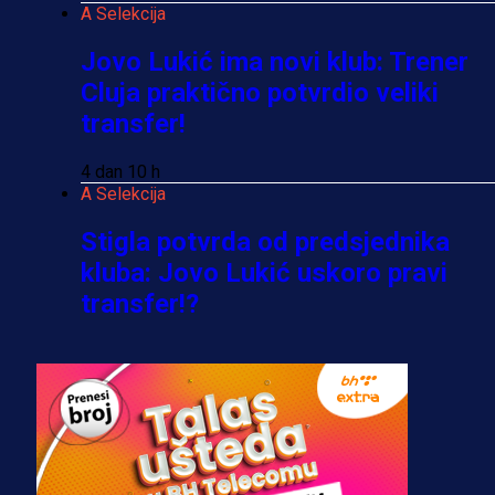
A Selekcija
Jovo Lukić ima novi klub: Trener
Cluja praktično potvrdio veliki
transfer!
4 dan 10 h
A Selekcija
Stigla potvrda od predsjednika
kluba: Jovo Lukić uskoro pravi
transfer!?
3 sedmica 5 dan
A Selekcija
Zmajevi dobili veliko pojačanje:
Fudbaler Olympiacosa želi obući
dres BiH!