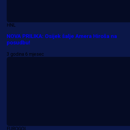
HNL
NOVA PRILIKA: Osijek šalje Amera Hiroša na
posudbu!
3 godina 6 mjesec
Promo vijesti
EUROGOL