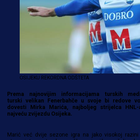
OSIJEKU REKORDNA ODŠTETA
Prema najnovijim informacijama turskih medi
turski velikan Fenerbahče u svoje bi redove vo
dovesti Mirka Marića, najboljeg strijelca HNL-
najveću zvijezdu Osijeka.
Marić već dvije sezone igra na jako visokoj razini