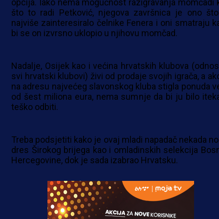
opcija. Iako nema mogućnost razigravanja momčadi 
što to radi Petković, njegova završnica je ono što
najviše zainteresiralo čelnike Fenera i oni smatraju k
bi se on izvrsno uklopio u njihovu momčad.
Nadalje, Osijek kao i većina hrvatskih klubova (odnos
svi hrvatski klubovi) živi od prodaje svojih igrača, a ak
na adresu najvećeg slavonskog kluba stigla ponuda v
od šest miliona eura, nema sumnje da bi ju bilo itek
teško odbiti.
Treba podsjetiti kako je ovaj mladi napadač nekada no
dres Širokog brijega kao i omladinskih selekcija Bosn
Hercegovine, dok je sada izabrao Hrvatsku.