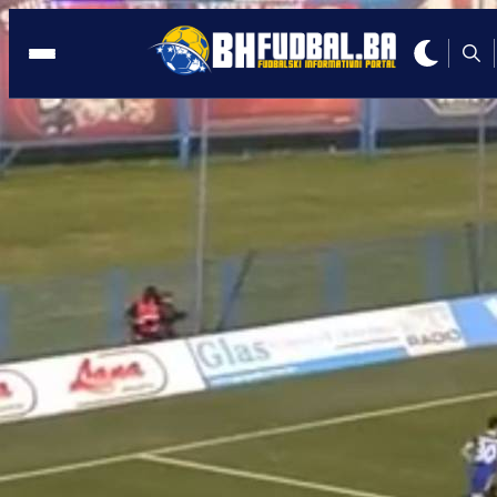
BIVŠI IGRAČ ŠIROKOG
22:03, 14.05.2020
Nekadašnji topnik Premijer lige BiH seli
redove turskog velikana?!
Autor:
BHFudbal.ba