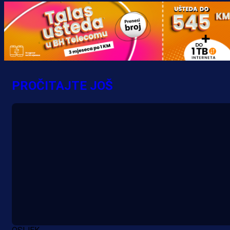
Željo uprkos svim problemima
krenuo pobjedom: Plavi slavili na
Grbavici!
10 h 18 min
PROČITAJTE JOŠ