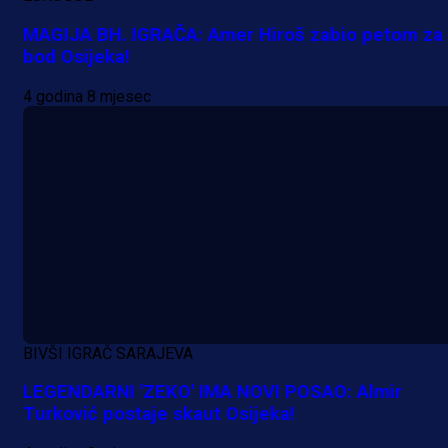
Počinje Premijer liga BiH: Pronađi
MAGIJA BH. IGRAČA: Amer Hiroš zabio petom za
specijale i iskoristi jedinstvenu
bod Osijeka!
ponudu
4 godina 8 mjesec
20 h 9 min
A Selekcija
Šta je Barbarez htio poručiti?
Njegova objava dolazi u veoma
zanimljivom trenutku!
1 dan 10 h
Više vijesti
BIVŠI IGRAČ SARAJEVA
LEGENDARNI 'ZEKO' IMA NOVI POSAO: Almir
Turković postaje skaut Osijeka!