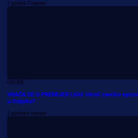
1 godina 7 mjesec
Grbavica se prisjetila Izeta Nanića
Manijaci razvili posebnu parolu!
11 h 6 min
OSIJEK
VRAĆA SE U PREMIJER LIGU: Hiroš završio epizo
u Osijeku?
2 godina 6 mjesec