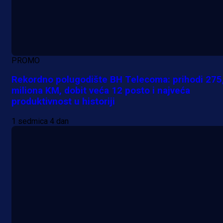
PROMO
Rekordno polugodište BH Telecoma: prihodi 275
miliona KM, dobit veća 12 posto i najveća
produktivnost u historiji
1 sedmica 4 dan