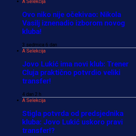
A Selekcija
Ovo niko nije očekivao: Nikola
Vasilj iznenadio izborom novog
kluba!
3 sedmica 6 dan
A Selekcija
Jovo Lukić ima novi klub: Trener
Cluja praktično potvrdio veliki
transfer!
4 dan 2 h
A Selekcija
Stigla potvrda od predsjednika
kluba: Jovo Lukić uskoro pravi
transfer!?