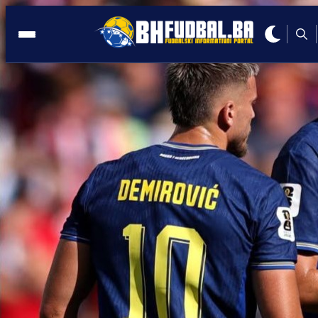
ITALIJA
19:28, 15.06.2026
Dolazak novog direktora Juventusa
mogao bi promijeniti budućnost
Muharemovića!