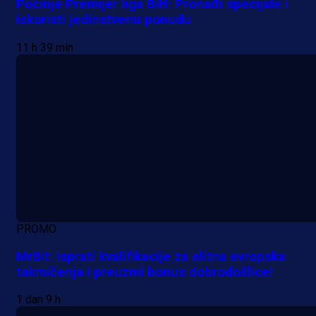
Počinje Premijer liga BiH: Pronađi specijale i
iskoristi jedinstvenu ponudu
11 h 39 min
PROMO
MrBit: Isprati kvalifikacije za elitna evropska
takmičenja i preuzmi bonus dobrodošlice!
1 dan 9 h