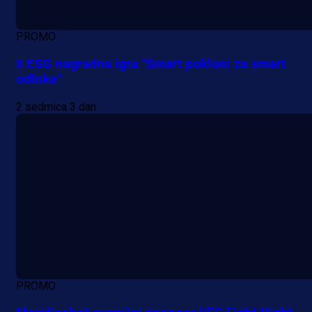
PROMO
II ESG nagradna igra "Smart pokloni za smart
odluke"
2 sedmica 3 dan
PROMO