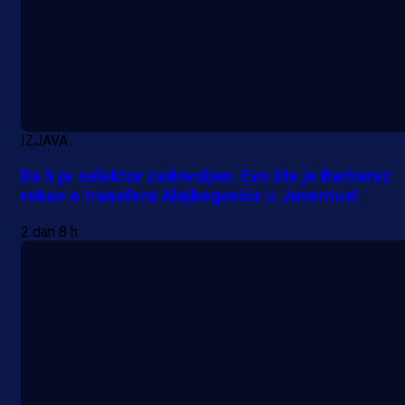
IZJAVA
Da li je selektor zadovoljan: Evo šta je Barbarez
rekao o transferu Alajbegovića u Juventus!
2 dan 8 h