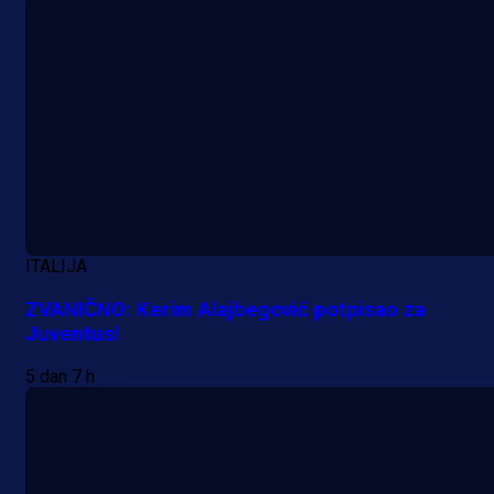
trijumf Salzburga u Evropskoj ligi!
9 h 32 min
ITALIJA
ZVANIČNO: Kerim Alajbegović potpisao za
Juventus!
5 dan 7 h