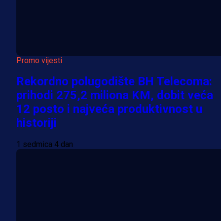
Promo vijesti
Rekordno polugodište BH Telecoma:
prihodi 275,2 miliona KM, dobit veća
12 posto i najveća produktivnost u
historiji
1 sedmica 4 dan