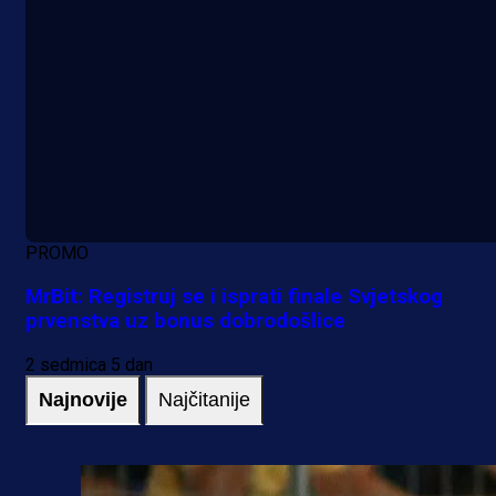
PROMO
MrBit: Registruj se i isprati finale Svjetskog
prvenstva uz bonus dobrodošlice
2 sedmica 5 dan
Najnovije
Najčitanije