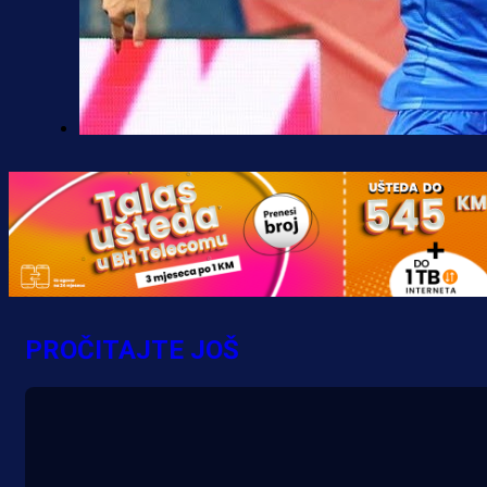
Premijer liga BiH
Željo uprkos svim problemima
krenuo pobjedom: Plavi slavili na
Grbavici!
1 h 47 min
PROČITAJTE JOŠ