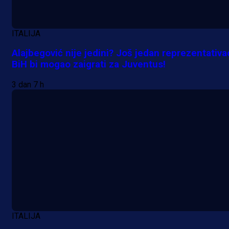
ITALIJA
Alajbegović nije jedini? Još jedan reprezentativa
BiH bi mogao zaigrati za Juventus!
Premijer liga BiH
3 dan 7 h
Grbavica se prisjetila Izeta Nanića
Manijaci razvili posebnu parolu!
2 h 36 min
ITALIJA