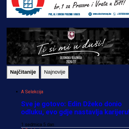
Najčitanije
Najnovije
A Selekcija
Sve je gotovo: Edin Džeko donio
odluku, evo gdje nastavlja karijeru
1 sedmica 5 dan