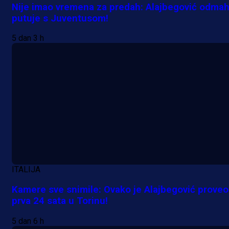
Nije imao vremena za predah: Alajbegović odma
putuje s Juventusom!
5 dan 3 h
A Selekcija
Samed Baždar predstavljen u
novom klubu, nosit će kultni broj
devet!
5 h 45 min
ITALIJA
Kamere sve snimile: Ovako je Alajbegović proveo
A Selekcija
prva 24 sata u Torinu!
Pogledajte gol: Tabaković zabio z
5 dan 6 h