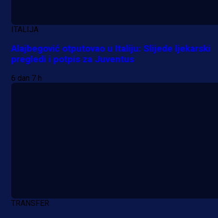
1 dan 2 h
Više vijesti
ITALIJA
Alajbegović otputovao u Italiju: Slijede ljekarski
pregledi i potpis za Juventus
6 dan 7 h
TRANSFER