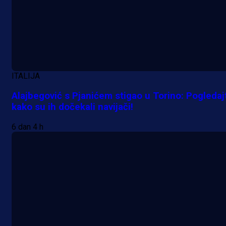
Promo vijesti
ITALIJA
Počinje Premijer liga BiH: Pronađi
Alajbegović s Pjanićem stigao u Torino: Pogledaj
specijale i iskoristi jedinstvenu
kako su ih dočekali navijači!
ponudu
6 dan 4 h
11 h 39 min
A Selekcija
Šta je Barbarez htio poručiti?
Njegova objava dolazi u veoma
zanimljivom trenutku!