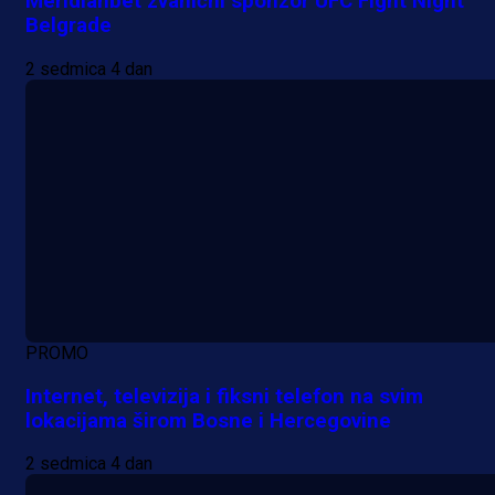
Meridianbet zvanični sponzor UFC Fight Night
Belgrade
2 sedmica 4 dan
PROMO
Internet, televizija i fiksni telefon na svim
lokacijama širom Bosne i Hercegovine
2 sedmica 4 dan