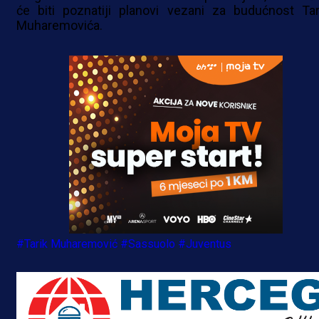
će biti poznatiji planovi vezani za budućnost Tar
Muharemovića.
#Tarik Muharemović
#Sassuolo
#Juventus