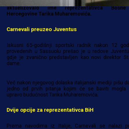
Juventusa, u italijanskim medijima ponovo
aktuelizovalo ime reprezentativca Bosn
Hercegovine Tarika Muharemovića.
Carnevali preuzeo Juventus
Iskusni 65-godišnji sportski radnik nakon 12 god
provedenih u Sassuolu prešao je u redove Juventu
gdje je zvanično predstavljen kao novi direktor St
dame.
Već nakon njegovog dolaska italijanski mediji pišu da
jedno od prvih pitanja kojim će se baviti mogla b
upravo budućnost Tarika Muharemovića.
Dvije opcije za reprezentativca BiH
Prema navodima iz Italije, Carnevali se nalazi p