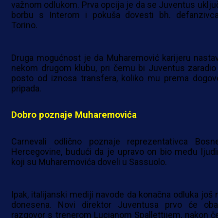
važnom odlukom. Prva opcija je da se Juventus uključ
borbu s Interom i pokuša dovesti bh. defanzivc
Torino.
Druga mogućnost je da Muharemović karijeru nastav
nekom drugom klubu, pri čemu bi Juventus zaradio
posto od iznosa transfera, koliko mu prema dogov
pripada.
Dobro poznaje Muharemovića
Carnevali odlično poznaje reprezentativca Bosn
Hercegovine, budući da je upravo on bio među ljud
koji su Muharemovića doveli u Sassuolo.
Ipak, italijanski mediji navode da konačna odluka još n
donesena. Novi direktor Juventusa prvo će obav
razgovor s trenerom Lucianom Spallettijem, nakon č