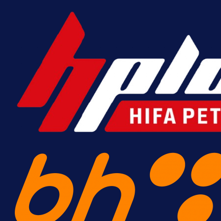
MrBit: Isprati kvalifikacije za el
8 h 24 min