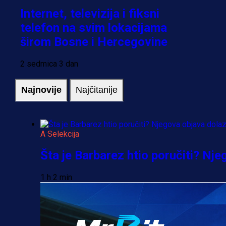
Internet, televizija i fiksni
telefon na svim lokacijama
širom Bosne i Hercegovine
2 sedmica 3 dan
Najnovije
Najčitanije
A Selekcija
Šta je Barbarez htio poručiti? Nj
1 h 2 min