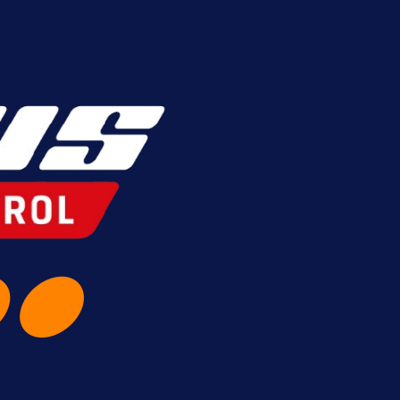
itna evropska takmičenja i preuzmi bonus d