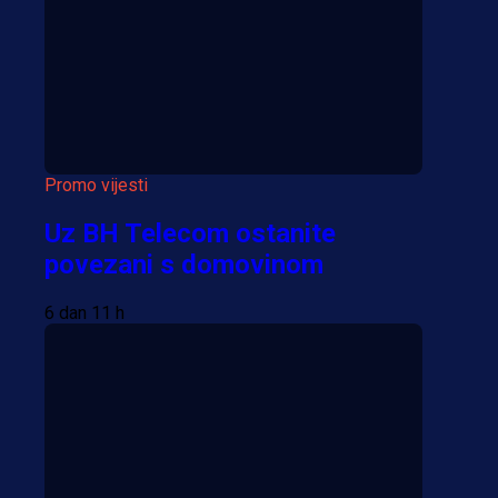
Više vijesti
Promo vijesti
Uz BH Telecom ostanite
povezani s domovinom
6 dan 11 h