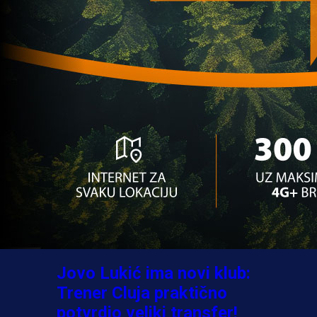
A Selekcija
Sve je gotovo: Edin Džeko
donio odluku, evo gdje
nastavlja karijeru!
1 sedmica 4 dan
A Selekcija
Ovo niko nije očekivao:
Nikola Vasilj iznenadio
izborom novog kluba!
3 sedmica 5 dan
A Selekcija
Jovo Lukić ima novi klub:
Trener Cluja praktično
potvrdio veliki transfer!