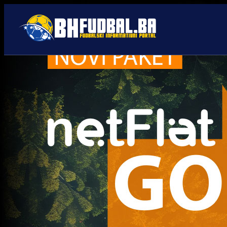
Tarik Muharemović
Trenutno nema novosti za navedeni tag.
Najčitanije
Najnovije
A Selekcija
UEFA kaznila BiH: Navijači
neće moći pratiti Zmajeve u
Poljskoj i Rumuniji!
4 sedmica 1 dan