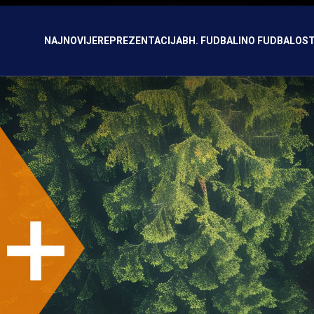
NAJNOVIJE
REPREZENTACIJA
BH. FUDBAL
INO FUDBAL
OST