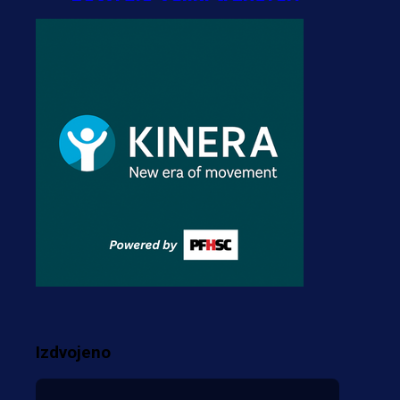
3 dan 1 h
A Selekcija
Stigla potvrda od
predsjednika kluba: Jovo
Lukić uskoro pravi
transfer!?
3 sedmica 4 dan
A Selekcija
Zmajevi dobili veliko
pojačanje: Fudbaler
Olympiacosa želi obući
dres BiH!
Izdvojeno
3 sedmica 3 dan