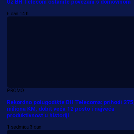
Uz BH Telecom ostanite povezani s domovinom
6 dan 14 h
PROMO
Rekordno polugodište BH Telecoma: prihodi 275
miliona KM, dobit veća 12 posto i najveća
produktivnost u historiji
1 sedmica 3 dan