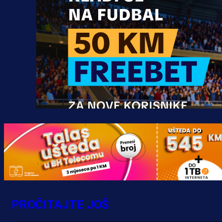
Promo vijesti
MrBit: Isprati kvalifikacije za elitn
evropska takmičenja i preuzmi
PROČITAJTE JOŠ
bonus dobrodošlice!