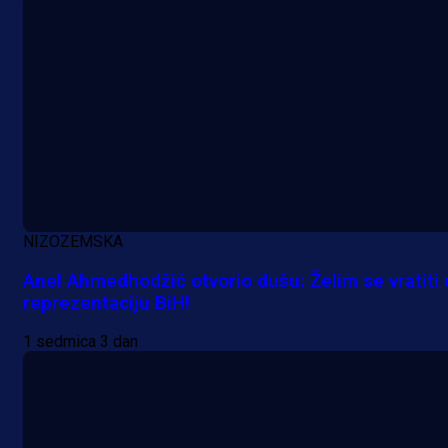
A Selekcija
NIZOZEMSKA
Da li je selektor zadovoljan: Evo š
Anel Ahmedhodžić otvorio dušu: Želim se vratiti 
je Barbarez rekao o transferu
reprezentaciju BiH!
Alajbegovića u Juventus!
1 sedmica 3 dan
1 dan 9 h