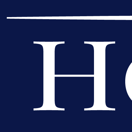
postati novo pojačanje Hajduka!
1 dan 9 h