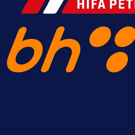
A Selekcija
Reprezentativac BiH bi mogao