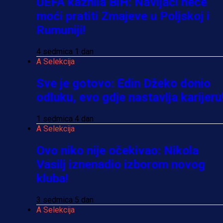
UEFA kaznila BiH: Navijači neće
moći pratiti Zmajeve u Poljskoj i
Rumuniji!
4 sedmica 1 dan
A Selekcija
Sve je gotovo: Edin Džeko donio
odluku, evo gdje nastavlja karijeru
1 sedmica 4 dan
A Selekcija
Ovo niko nije očekivao: Nikola
Vasilj iznenadio izborom novog
kluba!
3 sedmica 5 dan
A Selekcija