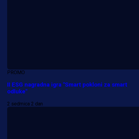
PROMO
II ESG nagradna igra "Smart pokloni za smart
odluke"
2 sedmica 2 dan