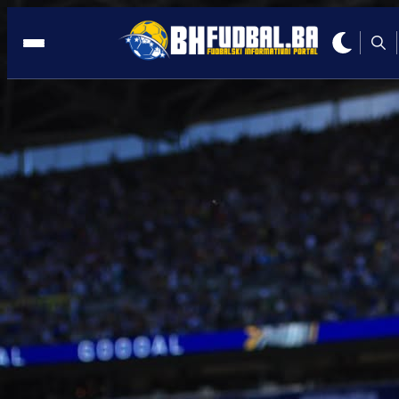
SELEKTOR
19:39, 01.06.2026
Posljednji trening pred odlazak u SAD:
Barbarez se obratio navijačima i govor
o Džeki!