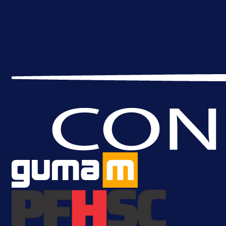
A Selekcija
Brat Kerima Alajbegovića pozvan 
reprezentaciju Njemačke!
1 dan 9 h
Više vijesti