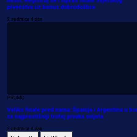
MrBit: Registruj se i isprati finale Svjetskog
prvenstva uz bonus dobrodošlice
2 sedmica 4 dan
PROMO
Veliko finale pred nama: Španija i Argentina u bo
za najprestižniji trofej prvaka svijeta
2 sedmica 4 dan