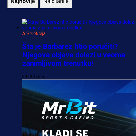
Najnovije
Najčitanije
A Selekcija
Šta je Barbarez htio poručiti?
Njegova objava dolazi u veoma
zanimljivom trenutku!
3 h 20 min