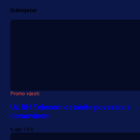
Izdvojeno
Više vijesti
Promo vijesti
Uz BH Telecom ostanite povezani s
domovinom
6 dan 14 h