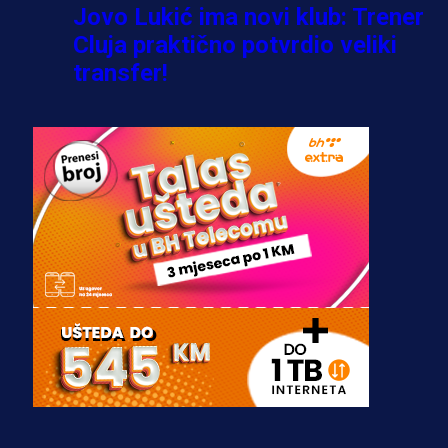
Jovo Lukić ima novi klub: Trener
Cluja praktično potvrdio veliki
transfer!
3 dan 3 h
A Selekcija
Stigla potvrda od predsjednika
kluba: Jovo Lukić uskoro pravi
transfer!?
3 sedmica 4 dan
A Selekcija
Zmajevi dobili veliko pojačanje:
Fudbaler Olympiacosa želi obući
dres BiH!
3 sedmica 3 dan