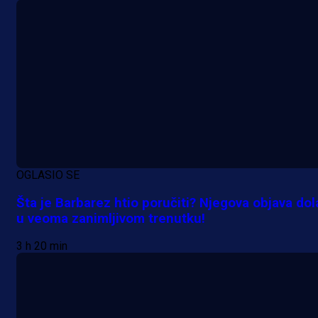
10 h 42 min
OGLASIO SE
Šta je Barbarez htio poručiti? Njegova objava dol
u veoma zanimljivom trenutku!
3 h 20 min