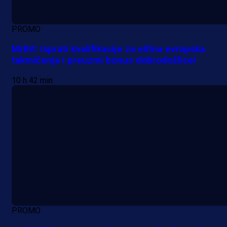
PROMO
MrBit: Isprati kvalifikacije za elitna evropska
takmičenja i preuzmi bonus dobrodošlice!
10 h 42 min
PROMO