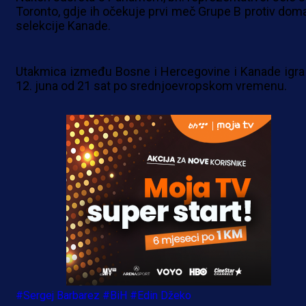
Toronto, gdje ih očekuje prvi meč Grupe B protiv dom
selekcije Kanade.
Utakmica između Bosne i Hercegovine i Kanade igra
12. juna od 21 sat po srednjoevropskom vremenu.
#Sergej Barbarez
#BiH
#Edin Džeko