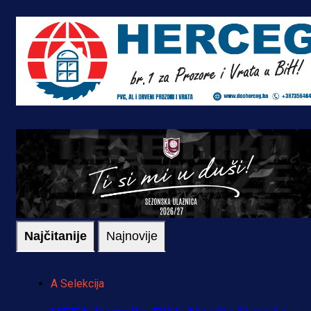
Najčitanije
Najnovije
A Selekcija