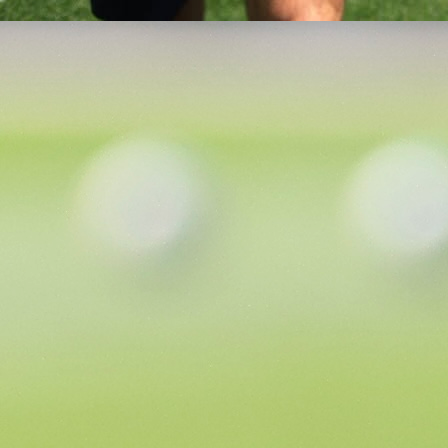
TRENING
Nogometna reprezentacija Bosne i Hercegov
danas je na stadionu Grbavica odradila otvor
trening pred brojnim navijačima, koji su ispun