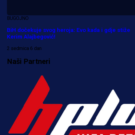
BUGOJNO
BiH dočekuje svog heroja: Evo kada i gdje stiže
Kerim Alajbegović!
2 sedmica 6 dan
Naši Partneri