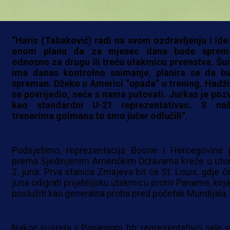
Govorio je i o zdravstvenom biltenu:
“Haris (Tabaković) radi na svom ozdravljenju i ide
onom planu da za mjesec dana bude sprem
odnosno za drugu ili treću utakmicu prvenstva. Šun
ima danas kontrolno snimanje, planira se da b
spreman. Džeko u Americi “upada” u trening. Hadži
se povrijedio, neće s nama putovati. Jurkas je poz
kao standardni U-21 reprezentativac. S na
trenerima golmana to smo jučer odlučili”.
Podsjetimo, reprezentacija Bosne i Hercegovine 
prema Sjedinjenim Američkim Državama kreće u utor
2. juna. Prva stanica Zmajeva bit će St. Louis, gdje će
juna odigrati prijateljsku utakmicu protiv Paname, koja
poslužiti kao generalna proba pred početak Mundijala.
Nakon susreta s Panamom, bh. reprezentativci sele s