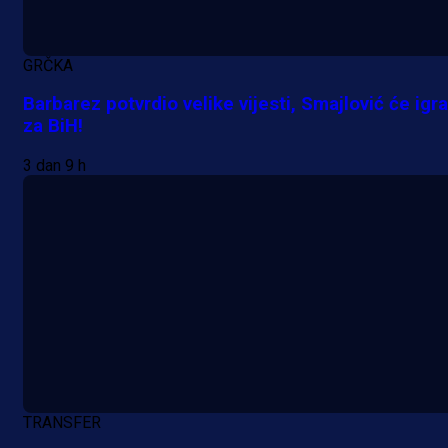
GRČKA
Barbarez potvrdio velike vijesti, Smajlović će igra
za BiH!
3 dan 9 h
A Selekcija
Lukić seli u Bundesligu? Dva
njemačka kluba krenula po bh.
reprezentativca!
1 dan 9 h
TRANSFER