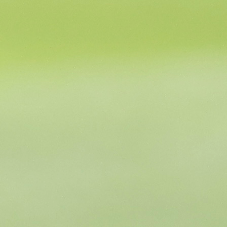
istočnu tribinu i još jednom pružili podršku Zmajev
uoči odlaska na Svjetsko prvenstvo.
Bila je to posljednja prilika da ljubitelji reprezentac
uživo vide kapitena Edina Džeku i njegove saigrače pr
puta u Sjedinjene Američke Države, gdje Bosn
Hercegovinu očekuje nastup na najvećoj svjets
nogometnoj smotri.
Nakon treninga predstavnicima medija obratio
selektor Sergej Barbarez i poslao poruku navijačima.
"Ja poručujem, ima dva mjeseca. Da budu uz nas,
navijaju. Doći će to do nas sve i do Amerike. Mi ć
pokušati da ih obradujemo, razveselimo, kao što 
i dosad radili"
, rekao je selektor.