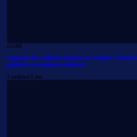
ILIJAŠ
Legende bh. fudbala okupile se u Ilijašu i odušev
publiku na revijalnoj utakmici!
2 sedmica 2 dan