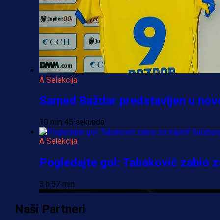
A Selekcija
Samed Baždar predstavljen u novom
10 min 45 sekunda
A Selekcija
Pogledajte gol: Tabaković zabio za
3 h 57 min
Naši Partneri