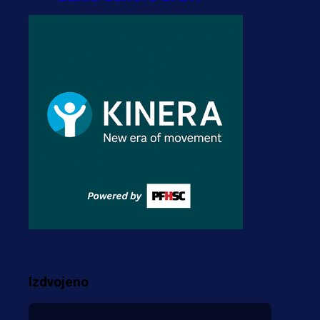
transfer!?
3 sedmica 5 dan
A Selekcija
Zmajevi dobili veliko
pojačanje: Fudbaler
Olympiacosa želi obući
dres BiH!
3 sedmica 4 dan
Premijer liga BiH
Misimović priveden: SIPA
ga tereti za pranje novca,
pretresaju prostorije FK
Izdvojeno
Borac!
2 sedmica 6 h