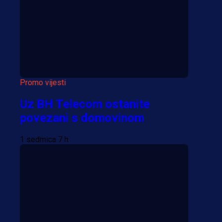
Više vijesti
Promo vijesti
Uz BH Telecom ostanite
povezani s domovinom
1 sedmica 7 h