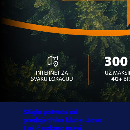
A Selekcija
Ovo niko nije očekivao:
Nikola Vasilj iznenadio
izborom novog kluba!
3 sedmica 5 dan
A Selekcija
Jovo Lukić ima novi klub:
Trener Cluja praktično
potvrdio veliki transfer!
3 dan 20 h
A Selekcija
Stigla potvrda od
predsjednika kluba: Jovo
Lukić uskoro pravi