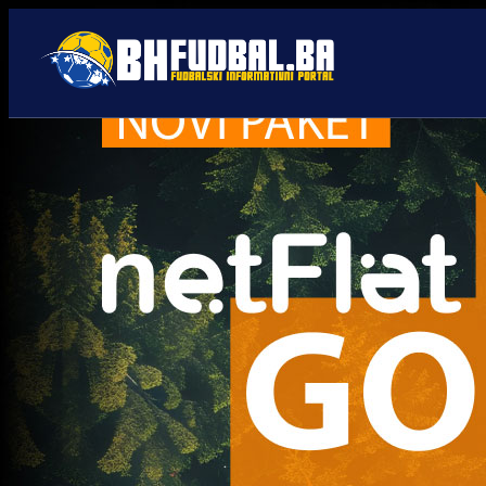
Edin Džeko
Trenutno nema novosti za navedeni tag.
Najčitanije
Najnovije
A Selekcija
Sve je gotovo: Edin Džeko
donio odluku, evo gdje
nastavlja karijeru!
1 sedmica 5 dan