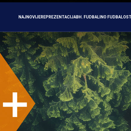
NAJNOVIJE
REPREZENTACIJA
BH. FUDBAL
INO FUDBAL
OST