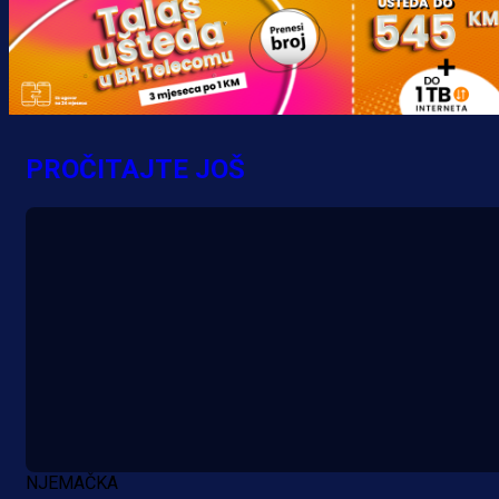
Promo vijesti
MrBit: Isprati kvalifikacije za elitn
evropska takmičenja i preuzmi
PROČITAJTE JOŠ
bonus dobrodošlice!
18 h 21 min
NJEMAČKA