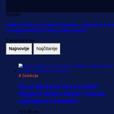
PROMO
Veliko finale pred nama: Španija i Argentina u bo
za najprestižniji trofej prvaka svijeta
2 sedmica 4 dan
Najnovije
Najčitanije
A Selekcija
Šta je Barbarez htio poručiti?
Njegova objava dolazi u veoma
zanimljivom trenutku!
10 h 58 min