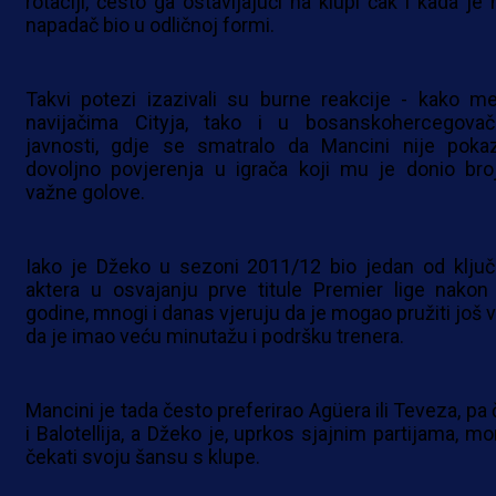
rotaciji, često ga ostavljajući na klupi čak i kada je 
napadač bio u odličnoj formi.
Takvi potezi izazivali su burne reakcije - kako m
navijačima Cityja, tako i u bosanskohercegovač
javnosti, gdje se smatralo da Mancini nije poka
dovoljno povjerenja u igrača koji mu je donio bro
važne golove.
Iako je Džeko u sezoni 2011/12 bio jedan od ključ
aktera u osvajanju prve titule Premier lige nakon
godine, mnogi i danas vjeruju da je mogao pružiti još v
da je imao veću minutažu i podršku trenera.
Mancini je tada često preferirao Agüera ili Teveza, pa 
i Balotellija, a Džeko je, uprkos sjajnim partijama, mo
čekati svoju šansu s klupe.