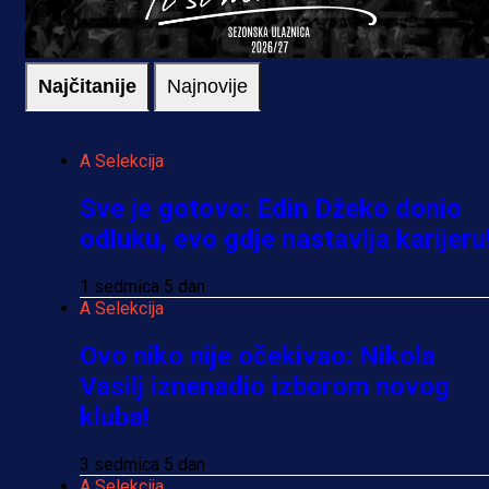
Najčitanije
Najnovije
A Selekcija
Sve je gotovo: Edin Džeko donio
odluku, evo gdje nastavlja karijeru
1 sedmica 5 dan
A Selekcija
Ovo niko nije očekivao: Nikola
Vasilj iznenadio izborom novog
kluba!
3 sedmica 5 dan
A Selekcija