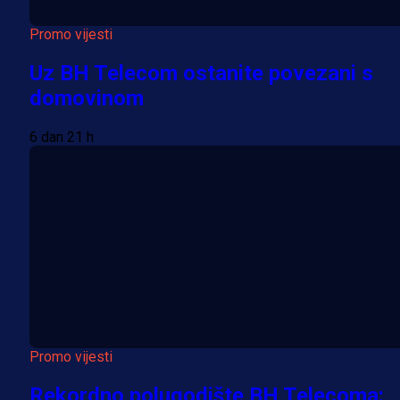
Promo vijesti
Uz BH Telecom ostanite povezani s
domovinom
6 dan 21 h
Promo vijesti
Rekordno polugodište BH Telecoma: