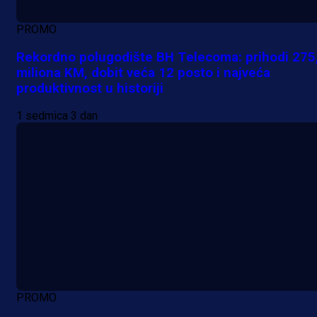
PROMO
Rekordno polugodište BH Telecoma: prihodi 275
miliona KM, dobit veća 12 posto i najveća
produktivnost u historiji
1 sedmica 3 dan
PROMO