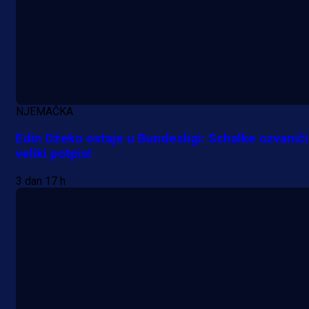
A Selekcija
Lukić seli u Bundesligu? Dva
njemačka kluba krenula po bh.
reprezentativca!
1 dan 17 h
NJEMAČKA
Edin Džeko ostaje u Bundesligi: Schalke ozvanič
veliki potpis!
3 dan 17 h