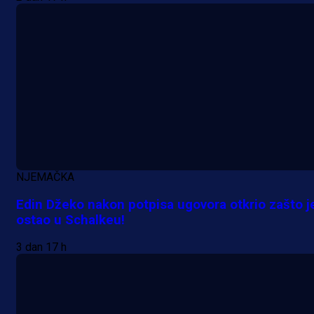
NJEMAČKA
Edin Džeko nakon potpisa ugovora otkrio zašto j
ostao u Schalkeu!
3 dan 17 h