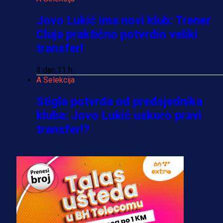
Jovo Lukić ima novi klub: Trener
Cluja praktično potvrdio veliki
transfer!
3 dan 11 h
A Selekcija
Stigla potvrda od predsjednika
kluba: Jovo Lukić uskoro pravi
transfer!?
3 sedmica 4 dan
A Selekcija
Zmajevi dobili veliko pojačanje:
Fudbaler Olympiacosa želi obući
dres BiH!