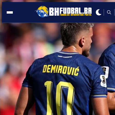
KAPITEN BiH
10:05, 05.11.2025
Džeko bi mogao opet sarađivati s
trenerom koji ga je stalno držao na klup
Autor:
Redakcija