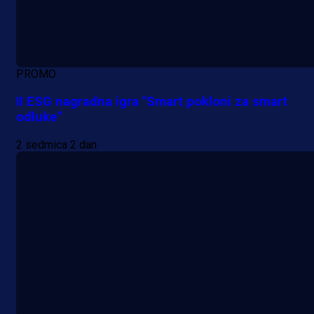
PROMO
II ESG nagradna igra "Smart pokloni za smart
odluke"
2 sedmica 2 dan