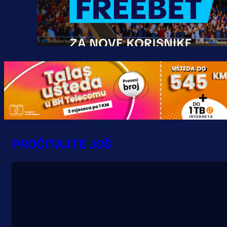
Promo vijesti
MrBit: Isprati kvalifikacije za elitn
evropska takmičenja i preuzmi
PROČITAJTE JOŠ
bonus dobrodošlice!
10 h 56 min