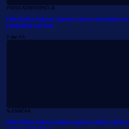
PRESS KONFERENCIJA
Edin Džeko šokirao izjavom: Ovo je vjerovatno m
posljednja sezona!
2 dan 9 h
NJEMAČKA
Edin Džeko nakon potpisa ugovora otkrio zašto j
ostao u Schalkeu!