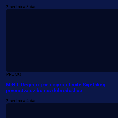
2 sedmica 3 dan
PROMO
MrBit: Registruj se i isprati finale Svjetskog
prvenstva uz bonus dobrodošlice
2 sedmica 4 dan