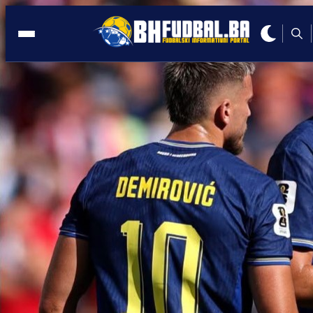
REPREZENTACIJA
13:04, 04.11.2025
Džeko se ponovo oglasio: ZAHTIJEV
od Saveza da preispita svoju odluku!
Autor:
Redakcija