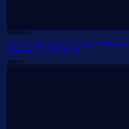
A Selekcija
NJEMAČKA
Da li je selektor zadovoljan: Evo š
Džeko na pragu historije: Samo jedan fudbaler pr
je Barbarez rekao o transferu
njega uspio ovo u Bundesligi!
Alajbegovića u Juventus!
5 dan 3 h
1 dan 9 h