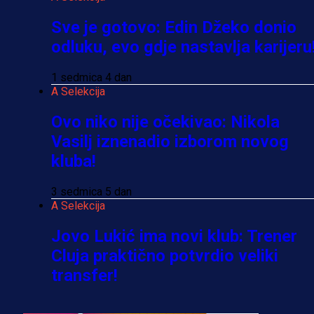
Sve je gotovo: Edin Džeko donio
odluku, evo gdje nastavlja karijeru
1 sedmica 4 dan
A Selekcija
Ovo niko nije očekivao: Nikola
Vasilj iznenadio izborom novog
kluba!
3 sedmica 5 dan
A Selekcija
Jovo Lukić ima novi klub: Trener
Cluja praktično potvrdio veliki
transfer!
3 dan 3 h