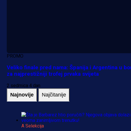
PROMO
Veliko finale pred nama: Španija i Argentina u bo
za najprestižniji trofej prvaka svijeta
2 sedmica 4 dan
Najnovije
Najčitanije
A Selekcija