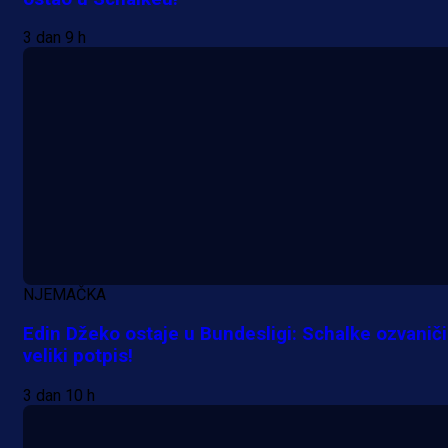
3 dan 9 h
A Selekcija
Lukić seli u Bundesligu? Dva
njemačka kluba krenula po bh.
reprezentativca!
1 dan 9 h
NJEMAČKA
Edin Džeko ostaje u Bundesligi: Schalke ozvanič
veliki potpis!
3 dan 10 h