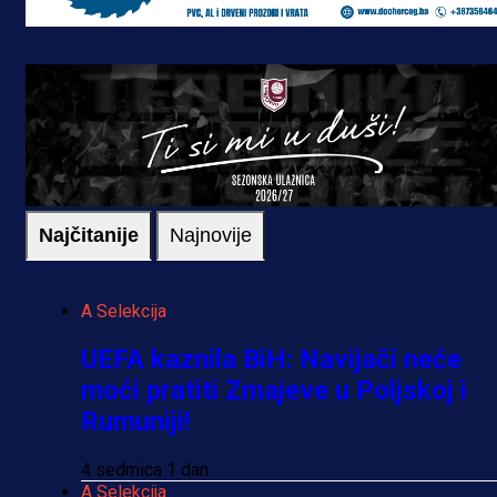
Najčitanije
Najnovije
A Selekcija
UEFA kaznila BiH: Navijači neće
moći pratiti Zmajeve u Poljskoj i
Rumuniji!
4 sedmica 1 dan
A Selekcija