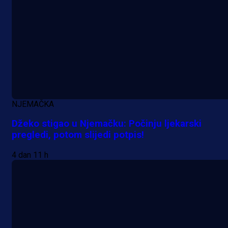
NJEMAČKA
Džeko stigao u Njemačku: Počinju ljekarski
pregledi, potom slijedi potpis!
4 dan 11 h