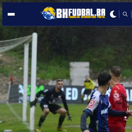
PECARA
20:49, 15.09.2025
Kaljanac: Sarajevo oštećeno na Pecari,
penal za Široki nije postojao
Autor:
Redakcija