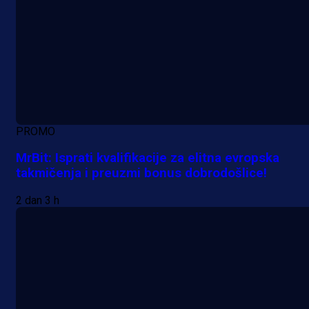
PROMO
MrBit: Isprati kvalifikacije za elitna evropska
takmičenja i preuzmi bonus dobrodošlice!
2 dan 3 h