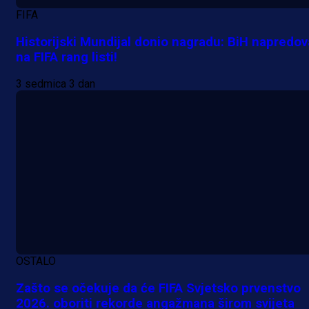
FIFA
Historijski Mundijal donio nagradu: BiH napredov
na FIFA rang listi!
3 sedmica 3 dan
Premijer liga BiH
Željo uprkos svim problemima
krenuo pobjedom: Plavi slavili na
Grbavici!
19 h 59 min
OSTALO
Zašto se očekuje da će FIFA Svjetsko prvenstvo
2026. oboriti rekorde angažmana širom svijeta