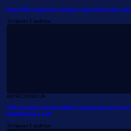
trijumf Salzburga u Evropskoj ligi!
Nova FIFA rang lista: Zmajevi napravili korak una
1 dan 3 h
10 mjesec 2 sedmica
REPREZENTACIJA
FIFA žestoko kaznila NSBiH zbog propusta na m
kvalifikacija za SP
10 mjesec 3 sedmica