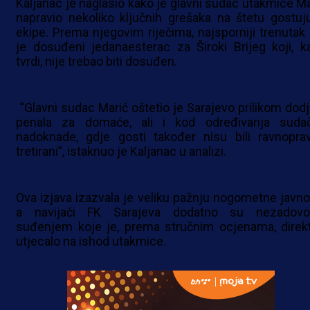
Kaljanac je naglasio kako je glavni sudac utakmice Ma
napravio nekoliko ključnih grešaka na štetu gostuj
ekipe. Prema njegovim riječima, najsporniji trenutak 
je dosuđeni jedanaesterac za Široki Brijeg koji, k
tvrdi, nije trebao biti dosuđen.
“Glavni sudac Marić oštetio je Sarajevo prilikom dodj
penala za domaće, ali i kod određivanja suda
nadoknade, gdje gosti također nisu bili ravnopra
tretirani”, istaknuo je Kaljanac u analizi.
Ova izjava izazvala je veliku pažnju nogometne javnos
a navijači FK Sarajeva dodatno su nezadovol
suđenjem koje je, prema stručnim ocjenama, direk
utjecalo na ishod utakmice.