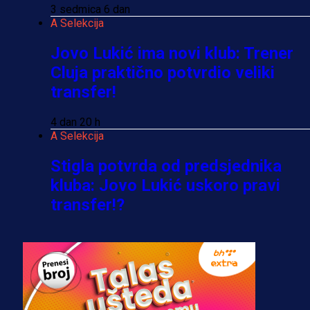
3 sedmica 6 dan
A Selekcija
Jovo Lukić ima novi klub: Trener
Cluja praktično potvrdio veliki
transfer!
4 dan 20 h
A Selekcija
Stigla potvrda od predsjednika
kluba: Jovo Lukić uskoro pravi
transfer!?
3 sedmica 6 dan
A Selekcija
Zmajevi dobili veliko pojačanje:
Fudbaler Olympiacosa želi obući