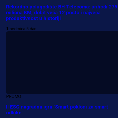
Rekordno polugodište BH Telecoma: prihodi 275
miliona KM, dobit veća 12 posto i najveća
produktivnost u historiji
1 sedmica 5 dan
PROMO
II ESG nagradna igra "Smart pokloni za smart
odluke"