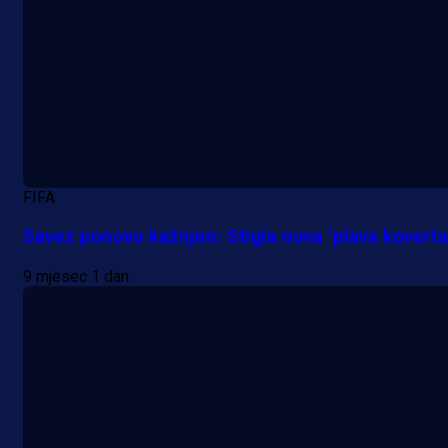
Premijer liga BiH
Grbavica se prisjetila Izeta Nanića
FIFA
Manijaci razvili posebnu parolu!
Savez ponovo kažnjen: Stigla nova ‘plava koverta
20 h 47 min
9 mjesec 1 dan