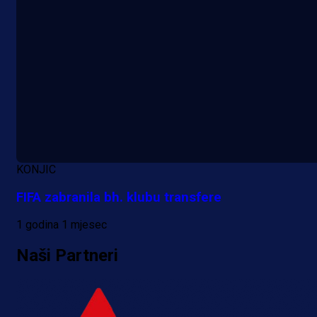
Promo vijesti
Počinje Premijer liga BiH: Pronađi
specijale i iskoristi jedinstvenu
ponudu
KONJIC
FIFA zabranila bh. klubu transfere
1 dan 5 h
1 godina 1 mjesec
Više vijesti
Naši Partneri