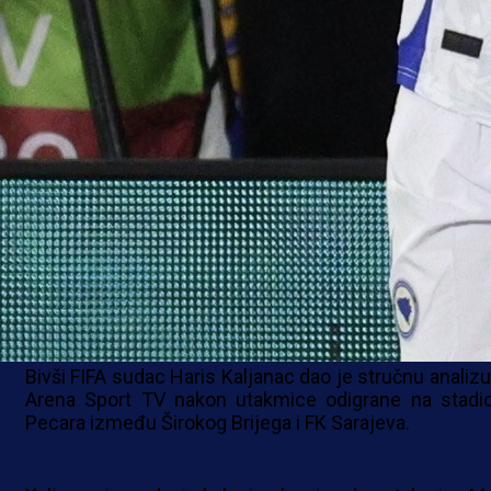
WWIN LIGA BIH
Bivši FIFA sudac Haris Kaljanac dao je stručnu analizu
Arena Sport TV nakon utakmice odigrane na stadi
Pecara između Širokog Brijega i FK Sarajeva.