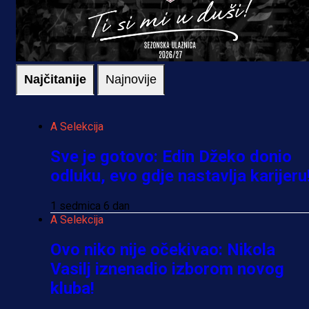
Najčitanije
Najnovije
A Selekcija
Sve je gotovo: Edin Džeko donio
odluku, evo gdje nastavlja karijeru
1 sedmica 6 dan
A Selekcija
Ovo niko nije očekivao: Nikola
Vasilj iznenadio izborom novog
kluba!