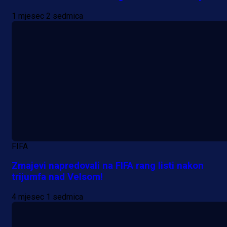
1 mjesec 2 sedmica
FIFA
Zmajevi napredovali na FIFA rang listi nakon
trijumfa nad Velsom!
4 mjesec 1 sedmica