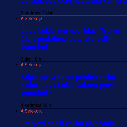
odluku, evo gdje nastavlja karijeru
2 sedmica 1 dan
A Selekcija
Jovo Lukić ima novi klub: Trener
Cluja praktično potvrdio veliki
transfer!
6 dan 18 h
A Selekcija
Stigla potvrda od predsjednika
kluba: Jovo Lukić uskoro pravi
transfer!?
4 sedmica 22 h
A Selekcija
Zmajevi dobili veliko pojačanje: