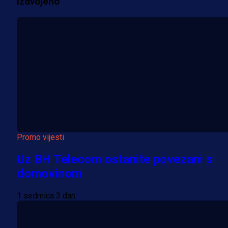
Izdvojeno
Više vijesti
Promo vijesti
Uz BH Telecom ostanite povezani s
domovinom
1 sedmica 3 dan