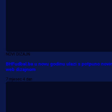
NOVI DIZAJN
BHFudbal.ba u novu godinu ulazi s potpuno novi
web dizajnom
7 mjesec 4 dan