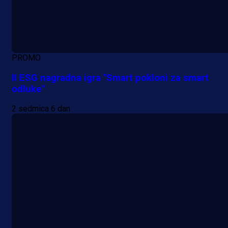
PROMO
II ESG nagradna igra "Smart pokloni za smart
odluke"
2 sedmica 6 dan