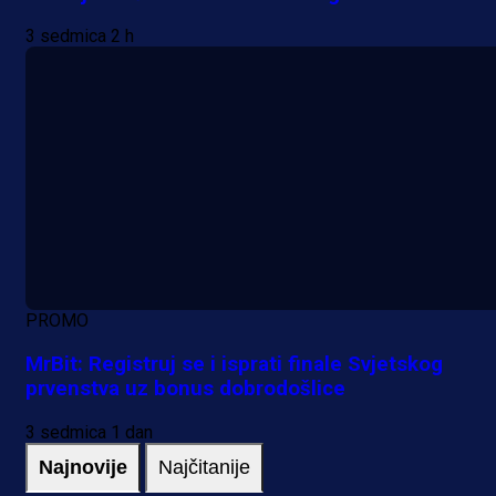
3 sedmica 2 h
PROMO
MrBit: Registruj se i isprati finale Svjetskog
prvenstva uz bonus dobrodošlice
3 sedmica 1 dan
Najnovije
Najčitanije