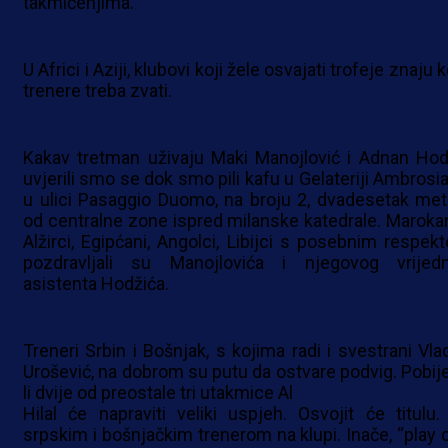
takmičenjima.
U Africi i Aziji, klubovi koji žele osvajati trofeje znaju 
trenere treba zvati.
Kakav tretman uživaju Maki Manojlović i Adnan Hod
uvjerili smo se dok smo pili kafu u Gelateriji Ambrosia
u ulici Pasaggio Duomo, na broju 2, dvadesetak met
od centralne zone ispred milanske katedrale. Marokan
Alžirci, Egipćani, Angolci, Libijci s posebnim respek
pozdravljali su Manojlovića i njegovog vrijed
asistenta Hodžića.
Treneri Srbin i Bošnjak, s kojima radi i svestrani Vla
Urošević, na dobrom su putu da ostvare podvig. Pobij
li dvije od preostale tri utakmice Al
Hilal će napraviti veliki uspjeh. Osvojit će titulu.
srpskim i bošnjačkim trenerom na klupi. Inače, “play o