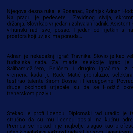
Njegova desna ruka je Bosanac, Bošnjak Adnan Hodž
Na pragu je pedesete… Zavidnog sivija, skrom
držanja. Slovi kao vrijedan i zahvalan radnik. Asistent 
vrhunski radi svoj posao. I jedan od rijetkih s na
prostora koji uvjek ima ponuda…
Adnan je nekadašnji igrač Travnika. Slovio je kao vel
fudbalska nada. Za mlađe selekcije igrao je
Salihamidžićem, Pelićem i drugim igračima iz 
vremena kada je Rade Matić pronalazio, selektira
testirao talente širom Bosne i Hercegovine. Povred
druge okolnosti utjecale su da se Hodžić okr
trenerskom pozivu.
Stekao je profi licencu. Diplomski rad uradio je t
stručno da su mu licencu poslali na kućnu adre
Premda se nekad nije najbolje slagao kao profeso
učenik naglašava važnost rada s Harisom Jaganjcem.