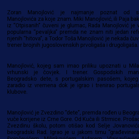
Zoran Manojlović je najmanje poznat od s
Manojlovića za koje znam. Miki Manojlović, ili Paja bak
iz “Otpisanih” čuveni je glumac, Rada Manojlović je v
popularna “pevaljka” premda ne znam niti jedan ref
njenih “hitova”, a Todor Toša Manojlović je nekada čuv
trener brojnih jugoslovenskih prvoligaša i drugoligaša.
Manojlović, kojeg sam imao priliku upoznati u Mila
vrhunski je čovjek. I trener. Gospodskih mani
Beogradsko dete, s portugalskim pasošem, kojeg
zaradio iz vremena dok je igrao i trenirao portugal
klubove.
Manojlović je Zvezdino “dete”, premda rođen u Beogr
vuče korijene iz Crne Gore. Od Kuča ili Strmice. Prošao
Zvezdinu školu, potom otišao kod Selje Jovanović
beogradski Rad. Igrao je u jakom timu “građevinara
Đoinčevićem, Milinkovićem, Ajdarem, Vlaisavljević