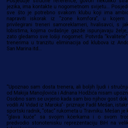
Posjeduje stručne reference, govori nekoliko stra
jezika, ima kontakte u nogometnom svijetu… Posjed
sve što je potrebno svakom klubu koji ima ambic
napraviti iskorak iz “zone komfora”, u kojem
privilegirani treneri samoreklameri, hvalisavci, s ja
lobistima, kojima ovdašnje gazde ispunjavaju želje, 
zato gledamo sve lošiji nogomet. Potvrda “kvalitete”
trenerima u tranzitu eliminacija od klubova iz Ando
San Marina itd…
“Upoznao sam dosta trenera, ali boljih ljudi i stručnj
od Makija Manojlovića i Adnana Hodžića nisam upozn
Osobno sam se uvjerio kada sam bio njihov gost dok
vodili Al Vidad iz Maroka”- priznaje Fadil Mešan, istak
sportski radnik, “otac” rukometa u Travniku. Mešan je 
“glava kuće” sa svojim kćerkama i o svom tro
predvodio stonotenisku reprezentaciju BiH na veli