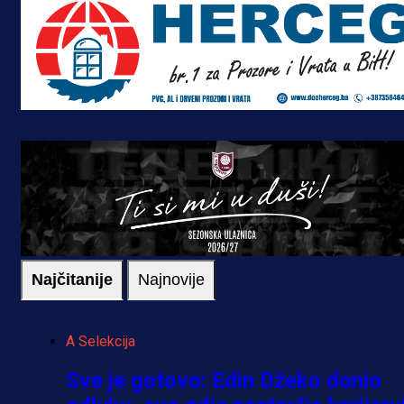
Najčitanije
Najnovije
A Selekcija
Sve je gotovo: Edin Džeko donio