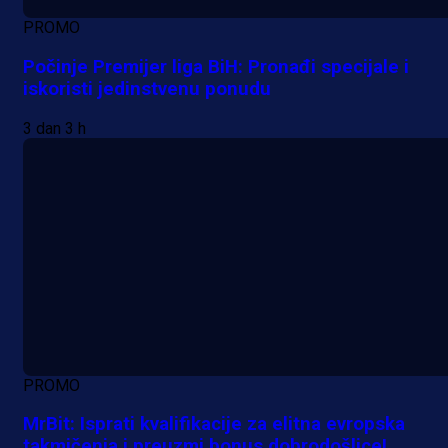
PROMO
Počinje Premijer liga BiH: Pronađi specijale i
iskoristi jedinstvenu ponudu
3 dan 3 h
PROMO
MrBit: Isprati kvalifikacije za elitna evropska
takmičenja i preuzmi bonus dobrodošlice!