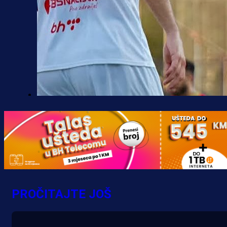
Premijer liga BiH
Borac do pobjede, ali scene iz
Banje Luke zgrozile javnost: Preki
zbog skandiranja Ratku Mladiću!
18 h 36 min
PROČITAJTE JOŠ