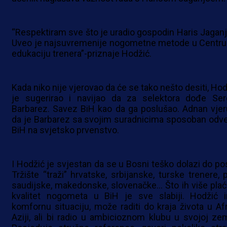
“Respektiram sve što je uradio gospodin Haris Jaganj
Uveo je najsuvremenije nogometne metode u Centru
edukaciju trenera”-priznaje Hodžić.
Kada niko nije vjerovao da će se tako nešto desiti, Hod
je sugerirao i navijao da za selektora dođe Ser
Barbarez. Savez BiH kao da ga poslušao. Adnan vjer
da je Barbarez sa svojim suradnicima sposoban odve
BiH na svjetsko prvenstvo.
I Hodžić je svjestan da se u Bosni teško dolazi do pos
Tržište “traži” hrvatske, srbijanske, turske trenere, p
saudijske, makedonske, slovenačke… Što ih više plać
kvalitet nogometa u BiH je sve slabiji. Hodžić 
komfornu situaciju, može raditi do kraja života u Afri
Aziji, ali bi radio u ambicioznom klubu u svojoj zeml