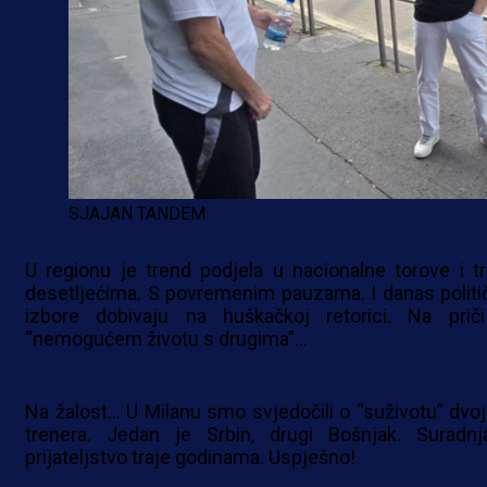
SJAJAN TANDEM
U regionu je trend podjela u nacionalne torove i tr
desetljećima. S povremenim pauzama. I danas politič
izbore dobivaju na huškačkoj retorici. Na prič
“nemogućem životu s drugima”…
Na žalost… U Milanu smo svjedočili o “suživotu” dvoj
trenera. Jedan je Srbin, drugi Bošnjak. Suradnj
prijateljstvo traje godinama. Uspješno!