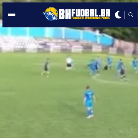
FUDBAL
10:57, 03.08.2025
Fudbalski suživot u Africi: Treneri Srbin
Bošnjak jurišaju na titulu u Milanu
Autor:
Redakcija