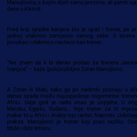
Manojlovića, s kojim dijeli samo prezime, ali pamti sja
dane u Kikindi.
Pred kraj igračke karijere bio je igrač i trener, pa je
jednoj utakmici zamijenio samog sebe. S terena
povukao i utakmicu nastavio kao trener.
“Ne znam da li bi danas prošao za trenera Javora
Ivanjice” – kaže (polu)ozbiljno Zoran Manojlović.
A Zoran ili Maki, kako ga po nadimki poznaju u Afri
danas spada među najuspješnije nogometne trener
Africi. Gdje god je radio imao je uspjeha. U Ango
Maroku, Egiptu, Sudanu… Nije trener za tri mjese
makar to u Africi i Arabiji nije raritet. Naprotiv. Uobiča
praksa. Manojlović je trener koji pravi razliku. Osv
titule i diže letvicu.