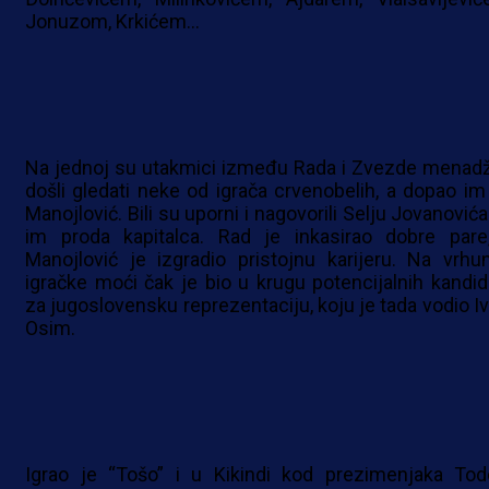
Jonuzom, Krkićem…
Na jednoj su utakmici između Rada i Zvezde menadž
došli gledati neke od igrača crvenobelih, a dopao im
Manojlović. Bili su uporni i nagovorili Selju Jovanović
im proda kapitalca. Rad je inkasirao dobre pare
Manojlović je izgradio pristojnu karijeru. Na vrhu
igračke moći čak je bio u krugu potencijalnih kandid
za jugoslovensku reprezentaciju, koju je tada vodio Iv
Osim.
Igrao je “Tošo” i u Kikindi kod prezimenjaka Tod