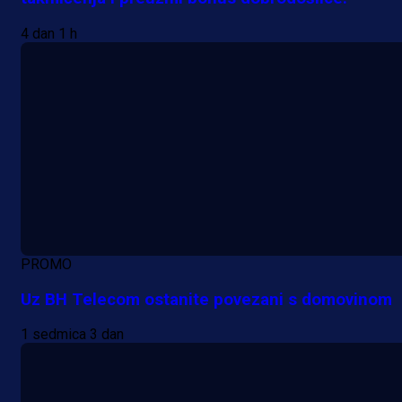
4 dan 1 h
PROMO
Uz BH Telecom ostanite povezani s domovinom
1 sedmica 3 dan