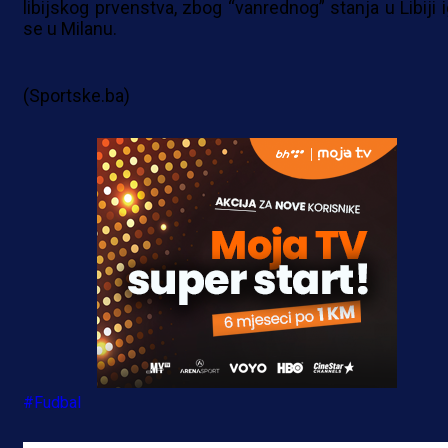
libijskog prvenstva, zbog “vanrednog” stanja u Libiji i
se u Milanu.
(Sportske.ba)
#Fudbal