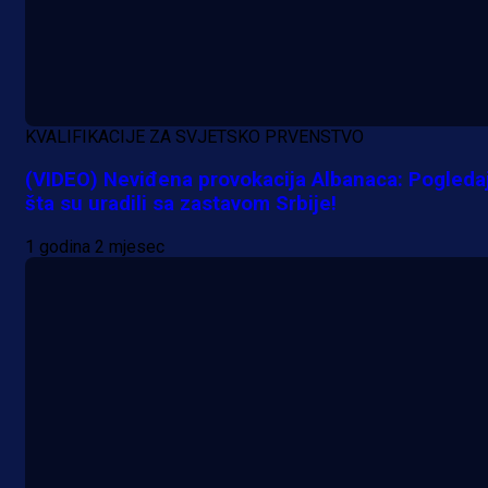
KVALIFIKACIJE ZA SVJETSKO PRVENSTVO
(VIDEO) Neviđena provokacija Albanaca: Pogleda
šta su uradili sa zastavom Srbije!
1 godina 2 mjesec
A Selekcija
Potencijalni reprezentativac BiH
pred velikim transferom: Ide kod
Demirovića u Stuttgart!