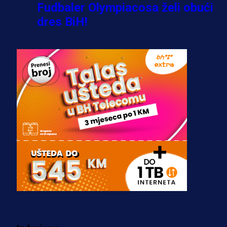
Fudbaler Olympiacosa želi obući
dres BiH!
3 sedmica 6 dan
Premijer liga BiH
Misimović priveden: SIPA ga tereti
za pranje novca, pretresaju
prostorije FK Borac!
2 sedmica 3 dan
Reprezentacije
Bio je uhapšen s Tijanom Ajfon u
BiH, a sada sudi finale Svjetskog
prvenstva!
3 sedmica 3 dan