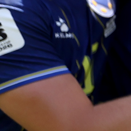
#Sudije
#BiH
#Sport
#Fudbal
Najčitanije
Najnovije
A Selekcija