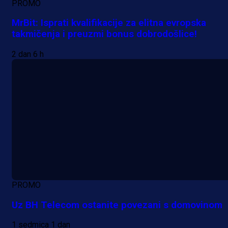
PROMO
MrBit: Isprati kvalifikacije za elitna evropska
takmičenja i preuzmi bonus dobrodošlice!
2 dan 6 h
PROMO
Uz BH Telecom ostanite povezani s domovinom
1 sedmica 1 dan