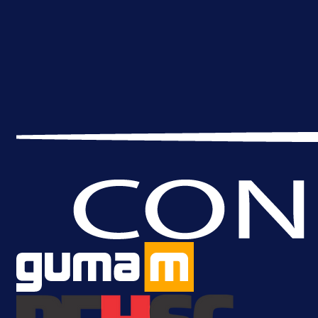
Premijer liga BiH
Grbavica se prisjetila Izeta Nanića
Manijaci razvili posebnu parolu!
23 h 34 min
Više vijesti