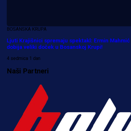
5 h 50 min
BOSANSKA KRUPA
Ljuti Krajišnici spremaju spektakl: Ermin Mahmić
dobija veliki doček u Bosanskoj Krupi!
4 sedmica 1 dan
Naši Partneri