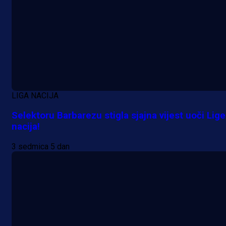
LIGA NACIJA
Selektoru Barbarezu stigla sjajna vijest uoči Lige
nacija!
3 sedmica 5 dan
A Selekcija
Veliki trenutak za bh. fudbal:
Alajbegović debitovao za Juventu