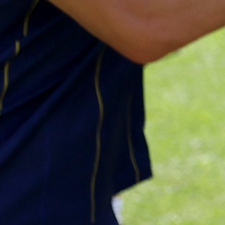
Sve je gotovo: Edin Džeko donio
odluku, evo gdje nastavlja karijeru
1 sedmica 6 dan
A Selekcija
Ovo niko nije očekivao: Nikola
Vasilj iznenadio izborom novog
kluba!
3 sedmica 6 dan
A Selekcija
Jovo Lukić ima novi klub: Trener
Cluja praktično potvrdio veliki
transfer!
4 dan 23 h