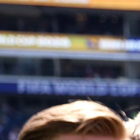
SAMO U BIH
Dobrodošli u bh. fudbal, gdje je očigledno sve moguće
Na utakmici Druge Kantonalne lige TK između 
Mionica i NK 12. Decembar Rajska desila
nesvakidašnja scena – glavni sudija pobjegao je
terena, nakon što su ga domaći igrači pokušali fizi
napasti zbog spornih odluka.