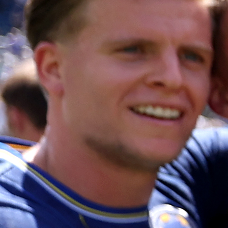
Uslijedio je totalni haos, a arbitar je glavom bez obz
pobjegao i – sakrio se u šumi!
Cijeli incident zabilježen je kamerama prisutnih navija
a snimci ubrzano kruže društvenim mrežama. Još je
dan u bh. fudbalu koji će se pamtiti – ne po igri, nego
apsurdu.