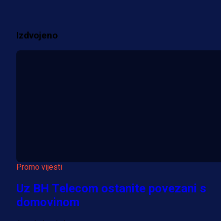
2 sedmica 1 dan
Izdvojeno
Više vijesti
Promo vijesti
Uz BH Telecom ostanite povezani s
domovinom