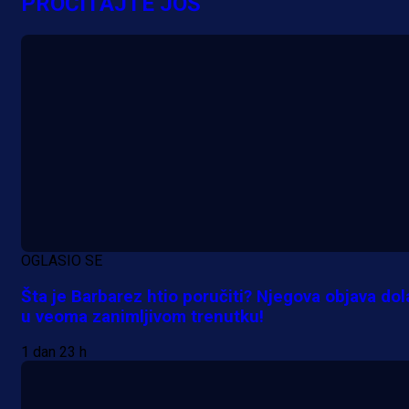
PROČITAJTE JOŠ
OGLASIO SE
Šta je Barbarez htio poručiti? Njegova objava dol
u veoma zanimljivom trenutku!
1 dan 23 h