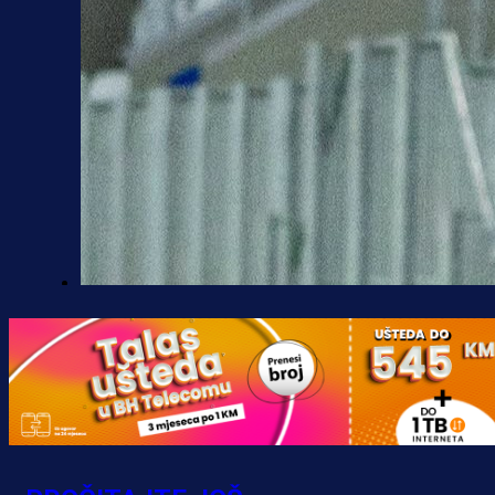
A Selekcija
Kakva partija Omerovića: Postiga
dva gola za samo tri minute!
1 h 1 min