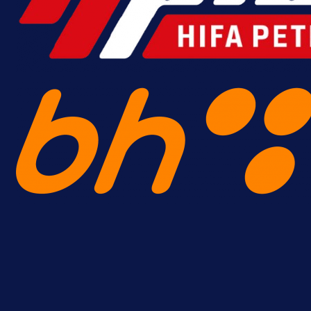
Premijer liga BiH
Željo uprkos svim problemima
krenuo pobjedom: Plavi slavili na
Grbavici!
22 h 46 min