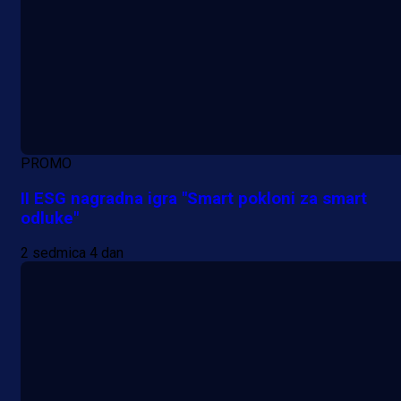
PROMO
II ESG nagradna igra "Smart pokloni za smart
odluke"
2 sedmica 4 dan