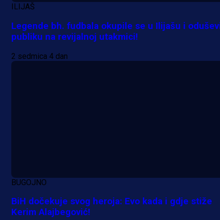
ILIJAŠ
Legende bh. fudbala okupile se u Ilijašu i odušev
publiku na revijalnoj utakmici!
2 sedmica 4 dan
BUGOJNO
BiH dočekuje svog heroja: Evo kada i gdje stiže
Kerim Alajbegović!