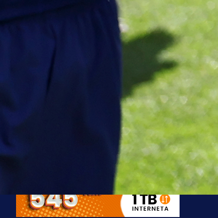
A Selekcija
Stigla potvrda od predsjednika
kluba: Jovo Lukić uskoro pravi
transfer!?
3 sedmica 6 dan
A Selekcija
Zmajevi dobili veliko pojačanje:
Fudbaler Olympiacosa želi obući
dres BiH!
3 sedmica 5 dan
Premijer liga BiH
Misimović priveden: SIPA ga tereti
za pranje novca, pretresaju
prostorije FK Borac!