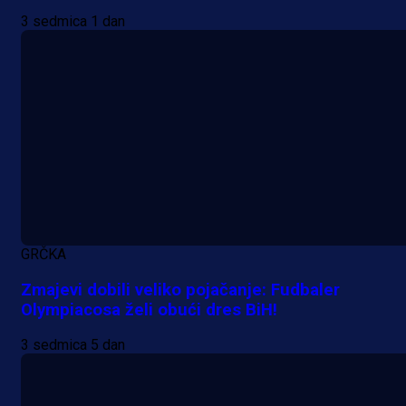
3 sedmica 1 dan
A Selekcija
Alajbegović debitovao za Juventu
Kako je ocijenjen nastup
GRČKA
reprezentativca BiH?
Zmajevi dobili veliko pojačanje: Fudbaler
Olympiacosa želi obući dres BiH!
1 h 32 min
3 sedmica 5 dan