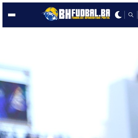
SUDIJE
13:55, 02.06.2025
Sudija bježao u šumu, igrači ga pokušal
napasti!
Autor:
Redakcija