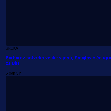
GRČKA
Barbarez potvrdio velike vijesti, Smajlović će igra
za BiH!
5 dan 5 h