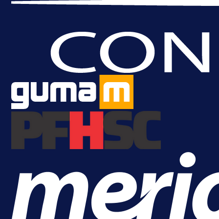
A Selekcija
Brat Kerima Alajbegovića pozvan 
reprezentaciju Njemačke!
1 dan 15 h
Više vijesti