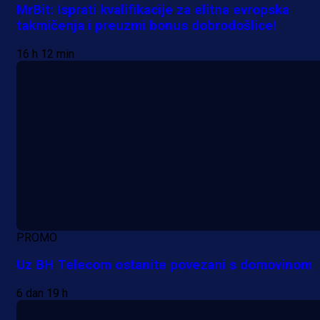
MrBit: Isprati kvalifikacije za elitna evropska
takmičenja i preuzmi bonus dobrodošlice!
16 h 12 min
PROMO
Uz BH Telecom ostanite povezani s domovinom
6 dan 19 h