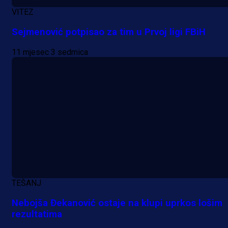
VITEZ
Sejmenović potpisao za tim u Prvoj ligi FBiH
11 mjesec 3 sedmica
TEŠANJ
Nebojša Đekanović ostaje na klupi uprkos lošim
rezultatima