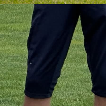
osnovu čega je Đekanović uopšte dobio priliku da v
tim koji pretenduje na ozbiljniju ulogu u ligi.
Njegova trenerska biografija je skromna, bez značajni
uspjeha ili kontinuiteta u prethodnim angažmanima.
U fudbalskim krugovima često se postavlja pitanje: 
je preporuka ovog čovjeka za klupu jednog ambicioz
kluba?
Na terenu, NK TOŠK djeluje bez prepoznatljivog st
igre. Izmjene formacija i startnih postava iz kola u k
ostavljaju dojam nesigurnosti i pokušaja bez ja
strategije.
Timska igra je razbijena, a individualni kvaliteti igr
ostaju neiskorišteni zbog neadekvatne takti