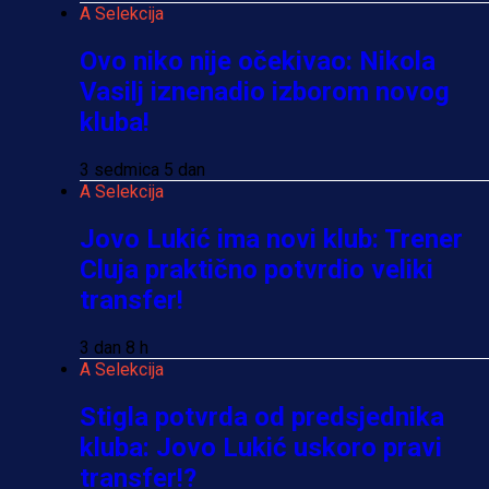
A Selekcija
Ovo niko nije očekivao: Nikola
Vasilj iznenadio izborom novog
kluba!
3 sedmica 5 dan
A Selekcija
Jovo Lukić ima novi klub: Trener
Cluja praktično potvrdio veliki
transfer!
3 dan 8 h
A Selekcija
Stigla potvrda od predsjednika
kluba: Jovo Lukić uskoro pravi
transfer!?