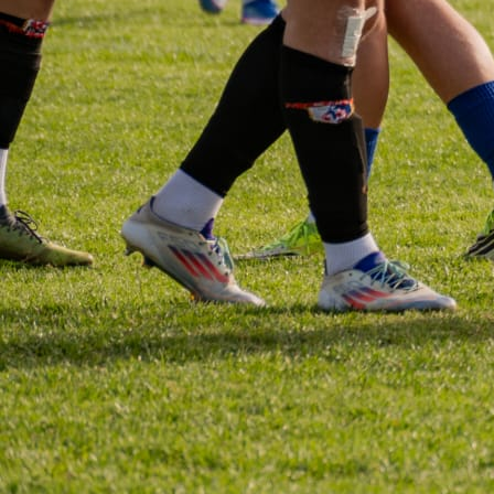
PRVA LIGA FBIH
Dok se NK TOŠK i dalje muči da pronađe stabilnos
rezultatski iskorak, jedno ime sve češće dolazi pod l
– glavni trener Nebojša Đekanović.
Iako je imenovan s nadom da će unijeti novu energij
viziju u tim, do sada nije pokazao dovoljno ni rezultat
ni taktički da bi opravdao povjerenje kluba.
Od samog početka njegovog mandata, nije bilo jasno