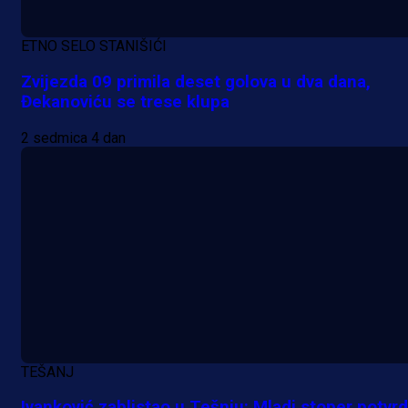
ETNO SELO STANIŠIĆI
Zvijezda 09 primila deset golova u dva dana,
Đekanoviću se trese klupa
2 sedmica 4 dan
TEŠANJ
Ivanković zablistao u Tešnju: Mladi stoper potvrd