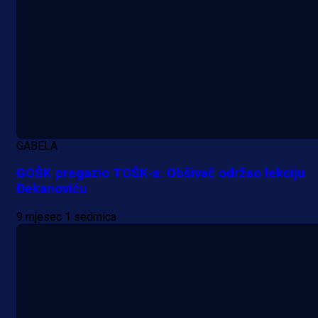
GABELA
GOŠK pregazio TOŠK-a: Obšivač održao lekciju
Đekanoviću
9 mjesec 1 sedmica