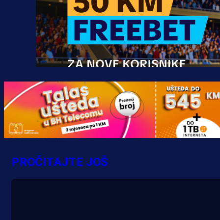
Promo vijesti
MrBit: Isprati kvalifikacije za elitn
evropska takmičenja i preuzmi
PROČITAJTE JOŠ
bonus dobrodošlice!
16 h 12 min