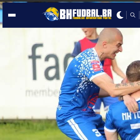
TEŠANJ
07:52, 05.06.2025
Trener bez kredibiliteta? Pitanja bez
odgovora oko angažmana Đekanovića 
NK TOŠK?!