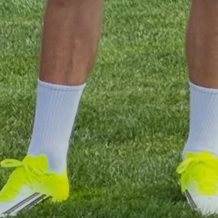
postavke.
Uprkos slabim rezultatima, izostaje i autokritika. Umje
preuzimanja odgovornosti, često se mogu čuti izgovor
prebacivanje krivice na druge faktore – sudije, teren,
čak i igrače. Takav pristup dodatno šteti imidžu trener
podiže tenzije unutar tima.
Za klub koji želi napredovati, nužno je imati vođ
jasnom vizijom, autoritetom i dokazanim radom.
Sve ono što za sada, čini se, Nebojša Đekanović n
pokazao.
Uprava NK TOŠK mora što prije razmotriti u ko
pravcu klub ide. Zadržavanje trenera bez jas