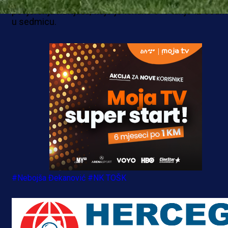
kredibiliteta moglo bi koštati klub ne samo bodova, neg
povjerenja navijača, koje je ionako sve tanje iz sedm
u sedmicu.
#Nebojša Đekanović
#NK TOŠK