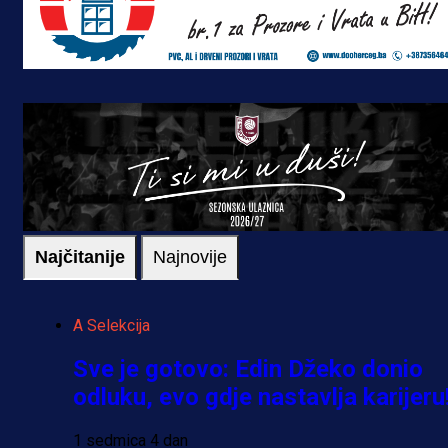
Najčitanije
Najnovije
A Selekcija
Sve je gotovo: Edin Džeko donio
odluku, evo gdje nastavlja karijeru
1 sedmica 4 dan