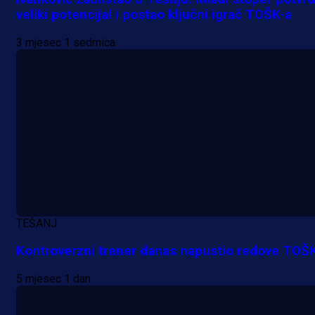
veliki potencijal i postao ključni igrač TOŠK-a
3 mjesec 1 sedmica
A Selekcija
Lukić seli u Bundesligu? Dva
njemačka kluba krenula po bh.
reprezentativca!
TEŠANJ
1 dan 15 h
Kontroverzni trener danas napustio redove TOŠ
5 mjesec 1 dan