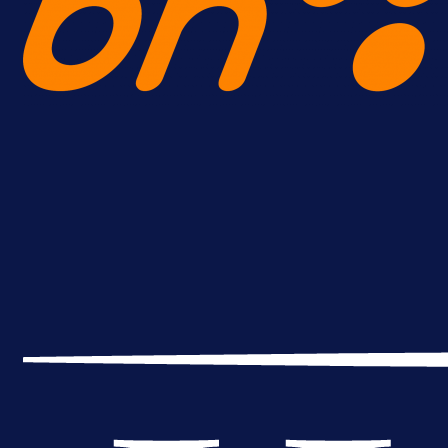
A Selekcija
Reprezentativac BiH bi mogao
postati novo pojačanje Hajduka!
1 dan 15 h