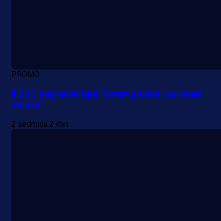
PROMO
II ESG nagradna igra "Smart pokloni za smart
odluke"
2 sedmica 2 dan