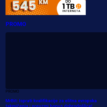
PROMO
PROMO
MrBit: Isprati kvalifikacije za elitna evropska
takmičenja i preuzmi bonus dobrodošlice!