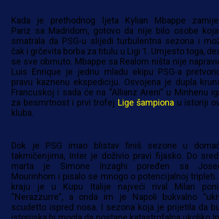
Kada je prethodnog ljeta Kylian Mbappe zamije
Pariz sa Madridom, gotovo da nije bilo osobe koja
smatrala da PSG-u slijedi turbulentna sezona i mo
čak i grčevita borba za titulu u Ligi 1. Umjesto toga, de
se sve obrnuto. Mbappe sa Realom ništa nije napravio
Luis Enrique je jednu mladu ekipu PSG-a pretvori
pravu kaznenu ekspediciju. Osvojena je dupla krun
Francuskoj i sada će na “Allianz Areni” u Minhenu igr
za besmrtnost i prvi trofej
Lige šampiona
u istoriji 
kluba.
Dok je PSG imao blistav finiš sezone u doma
takmičenjima, Inter je doživio pravi fijasko. Do sred
marta je Simone Inzaghi poređen sa Jos
Mourinhom i pisalo se mnogo o potencijalnoj tripleti.
kraju je u Kupu Italije najveći rival Milan poni
“Nerazzurre”, a onda im je Napoli bukvalno “ukr
scudetto ispred nosa. I sezona koja je prijetila da b
istorijska bi mogla da postane katastrofalna ukoliko In