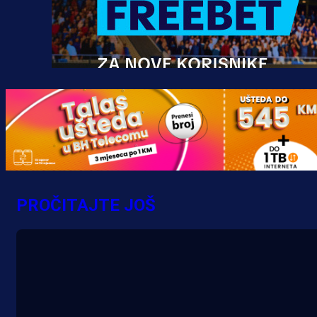
Promo vijesti
MrBit: Isprati kvalifikacije za elitn
evropska takmičenja i preuzmi
PROČITAJTE JOŠ
bonus dobrodošlice!
20 h 49 min