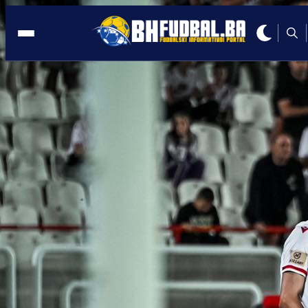
PROMO
10:00, 31.05.2025
Dupla šansa u Meridianu: Profitiraj na
finalu Lige šampiona uz najbolju ponud
Autor:
Promo