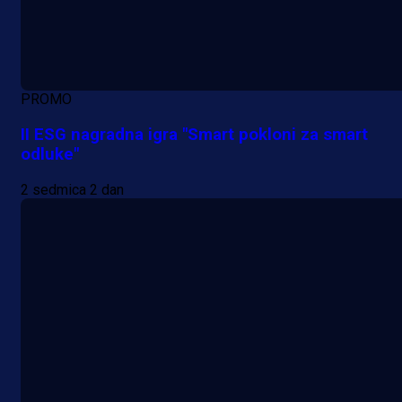
PROMO
II ESG nagradna igra "Smart pokloni za smart
odluke"
2 sedmica 2 dan