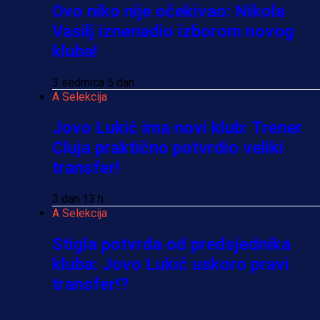
Ovo niko nije očekivao: Nikola
Vasilj iznenadio izborom novog
kluba!
3 sedmica 5 dan
A Selekcija
Jovo Lukić ima novi klub: Trener
Cluja praktično potvrdio veliki
transfer!
3 dan 13 h
A Selekcija
Stigla potvrda od predsjednika
kluba: Jovo Lukić uskoro pravi
transfer!?
3 sedmica 4 dan