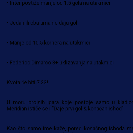
• Inter postiže manje od 1.5 gola na utakmici
• Jedan ili oba tima ne daju gol
• Manje od 10.5 kornera na utakmici
• Federico Dimarco 3+ uklizavanja na utakmici
Kvota će biti 7.23!
U moru brojnih igara koje postoje samo u kladion
Meridian ističe se i “Daje prvi gol & konačan ishod”.
Kao što samo ime kaže, pored konačnog ishoda m