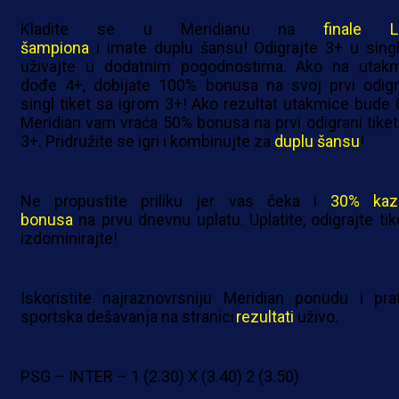
Kladite se u Meridianu na
finale L
šampiona
i imate duplu šansu! Odigrajte 3+ u singl
uživajte u dodatnim pogodnostima. Ako na utakm
dođe 4+, dobijate 100% bonusa na svoj prvi odigr
singl tiket sa igrom 3+! Ako rezultat utakmice bude 0
Meridian vam vraća 50% bonusa na prvi odigrani tiket
3+. Pridružite se igri i kombinujte za
duplu šansu
!
Ne propustite priliku jer vas čeka i
30% kaz
bonusa
na prvu dnevnu uplatu. Uplatite, odigrajte tike
izdominirajte!
Iskoristite najraznovrsniju Meridian ponudu i prat
sportska dešavanja na stranici
rezultati
uživo.
PSG – INTER – 1 (2.30) X (3.40) 2 (3.50)