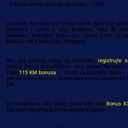
• Pobjeda Intera nakon produžetaka – 13.00
U ponudi se nalazi još mnogo raznih igara koje post
isključivo i samo u ovoj kladionici, tako da pra
Meridian i pronađite pravu igru i pravu kvotu za s
kada se radi o finalu Lige šampiona.
Ako još nemate nalog na Meridianu
registrujte 
uzmite bonus dobrodošlice - bez uslova! Na startu 
čeka
115 KM bonusa
– 15 KM za sportske tikete i 
pet dana free spinova na Meridian kazinu vrijednosti 
KM.
Da nastavite u stilu jakog starta, čeka vas
Bonus X
čak 200% ukupnog bonusa na prve tri uplate.