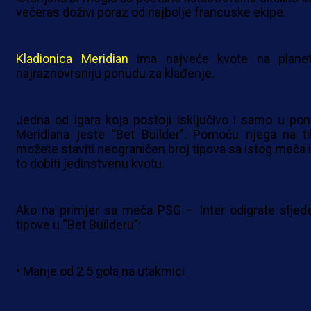
večeras doživi poraz od najbolje francuske ekipe.
Kladionica Meridian
ima najveće kvote na planet
najraznovrsniju ponudu za klađenje.
Jedna od igara koja postoji isključivo i samo u pon
Meridiana jeste “Bet Builder”. Pomoću njega na ti
možete staviti neograničen broj tipova sa istog meča i
to dobiti jedinstvenu kvotu.
Ako na primjer sa meča PSG – Inter odigrate sljed
tipove u “Bet Builderu”:
• Manje od 2.5 gola na utakmici