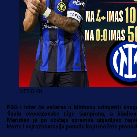
MERIDIAN
PSG i Inter će večeras u Minhenu odmjeriti snag
finalu ovosezonske Lige šampiona, a kladion
Meridian je po običaju spremila ubjedljivo najv
kvote i najraznovrsniju ponudu koju možete pronaći