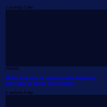
2 sedmica 3 dan
PROMO
MrBit: Registruj se i isprati finale Svjetskog
prvenstva uz bonus dobrodošlice
2 sedmica 4 dan