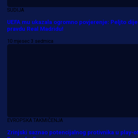
SUDIJA
UEFA mu ukazala ogromno povjerenje: Peljto dije
pravdu Real Madridu!
10 mjesec 3 sedmica
EVROPSKA TAKMIČENJA
Zrinjski saznao potencijalnog protivnika u play-o