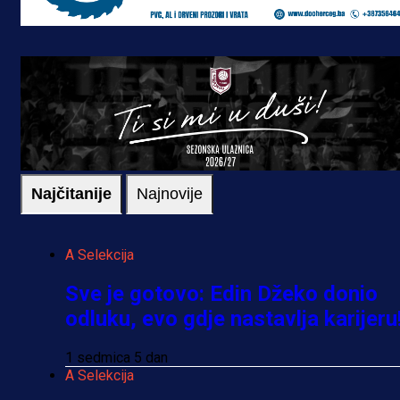
Najčitanije
Najnovije
A Selekcija
Sve je gotovo: Edin Džeko donio
odluku, evo gdje nastavlja karijeru
1 sedmica 5 dan
A Selekcija