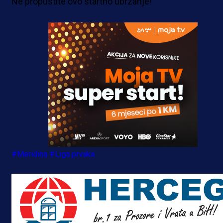
Ne propustite ovo startno ubrzanje!
#Meridina
#Liga prvaka