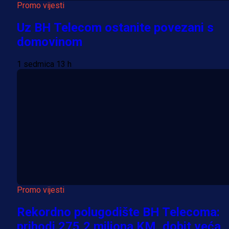
Promo vijesti
Uz BH Telecom ostanite povezani s
domovinom
1 sedmica 13 h
Promo vijesti
Rekordno polugodište BH Telecoma:
prihodi 275,2 miliona KM, dobit veća