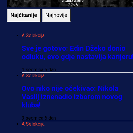
Najčitanije
Najnovije
A Selekcija
Sve je gotovo: Edin Džeko donio
odluku, evo gdje nastavlja karijeru
1 sedmica 5 dan
A Selekcija
Ovo niko nije očekivao: Nikola
Vasilj iznenadio izborom novog
kluba!
3 sedmica 6 dan
A Selekcija