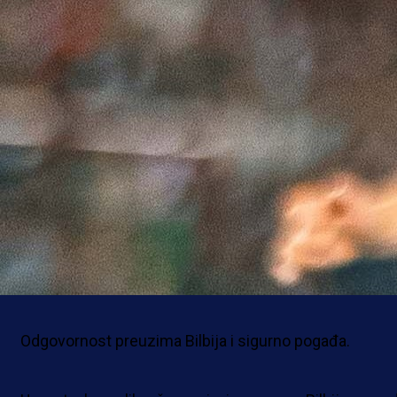
Kvalifikacije za KL
Fudbaleri Zrinjskog savladali su na gostovanju ek
Virtusa iz San Marina rezultatom 0:2.
Zrinjski je imao posjed lopte, no problem mu
predstavljala kreacija u napadu.
Kada su svi pomislili da će se s tim rezultatom otići
poluvrijeme, u finišu prvog dijela oboreno je pojača
Mostaraca Bari i sudija pokazuje na penal.
Odgovornost preuzima Bilbija i sigurno pogađa.