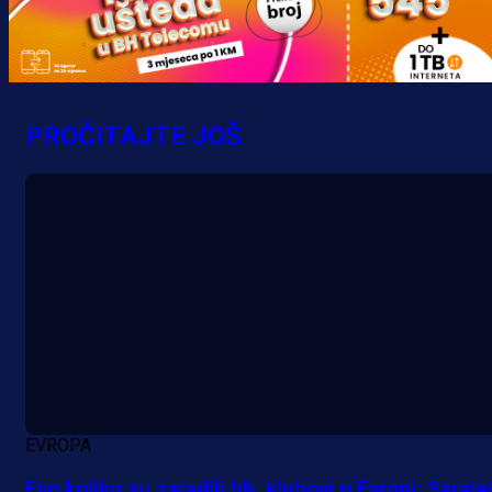
krenuo pobjedom: Plavi slavili na
Grbavici!
1 h 48 min
PROČITAJTE JOŠ
EVROPA
Evo koliko su zaradili bh. klubovi u Evropi: Saraje