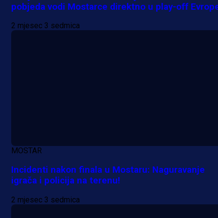
pobjeda vodi Mostarce direktno u play-off Evrop
ponudu
2 mjesec 3 sedmica
11 h 40 min
A Selekcija
Šta je Barbarez htio poručiti?
Njegova objava dolazi u veoma
zanimljivom trenutku!
1 dan 2 h
Više vijesti
MOSTAR
Incidenti nakon finala u Mostaru: Naguravanje
igrača i policija na terenu!
2 mjesec 3 sedmica