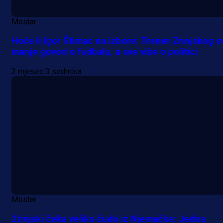
Mostar
Hoće li Igor Štimac na izbore: Trener Zrinjskog s
manje govori o fudbalu, a sve više o politici
2 mjesec 3 sedmica
Promo vijesti
Mostar
Počinje Premijer liga BiH: Pronađi
Zrinjski čeka veliko čudo iz Njemačke: Jedna
specijale i iskoristi jedinstvenu