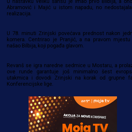
U nastavku veliku šansu je imao prvo Bilbija, a ond
Abramović i Majić u istom napadu, no nedostajala
realizacija.
U 78. minuti Zrinjski povećava prednost nakon jed
kornera. Centrirao je Pranjić, a na pravom mjestu
našao Bilbija, koji pogađa glavom.
Revanš se igra naredne sedmice u Mostaru, a prola
ove runde garantuje još minimalno šest evrops
utakmica i dovodi Zrinjski na korak od grupne f
Konferencijske lige.