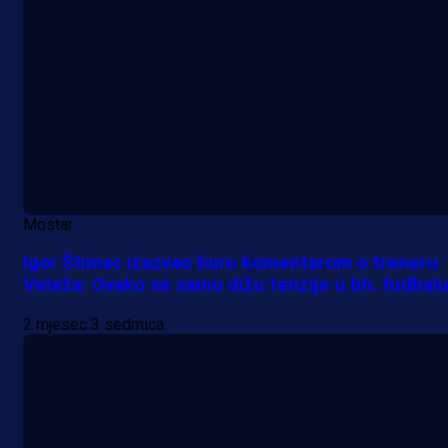
Manijaci razvili posebnu parolu!
2 h 36 min
Mostar
Igor Štimac izazvao buru komentarom o treneru
Veleža: Ovako se samo dižu tenzije u bh. fudbal
2 mjesec 3 sedmica
A Selekcija