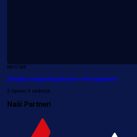
MOSTAR
Zrinjski osvojio Kup Bosne i Hercegovine!
2 mjesec 3 sedmica
Naši Partneri