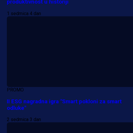
produktivnost u historiji
1 sedmica 4 dan
PROMO
II ESG nagradna igra "Smart pokloni za smart
odluke"
2 sedmica 3 dan