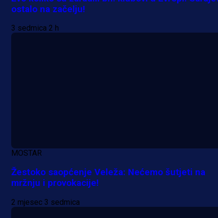
ostalo na začelju!
3 sedmica 2 h
MOSTAR
Žestoko saopćenje Veleža: Nećemo šutjeti na
mržnju i provokacije!
Premijer liga BiH
2 mjesec 3 sedmica
Grbavica se prisjetila Izeta Nanića