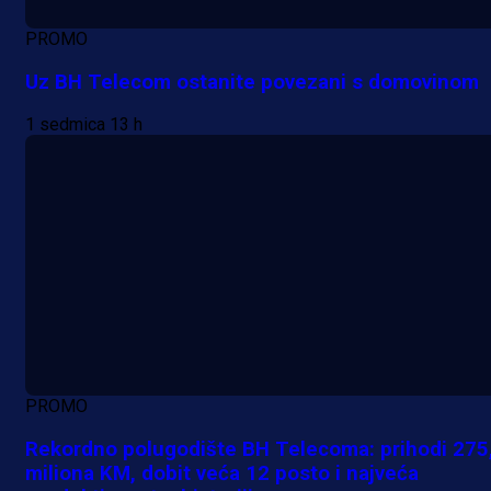
PROMO
Uz BH Telecom ostanite povezani s domovinom
1 sedmica 13 h
PROMO
Rekordno polugodište BH Telecoma: prihodi 275
miliona KM, dobit veća 12 posto i najveća