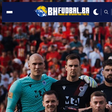
San Marino
22:36, 08.07.2025
DOBAR POSAO PLEMIĆA: Zrinjski na
korak od drugog pretkola LP-a!
Autor:
Redakcija