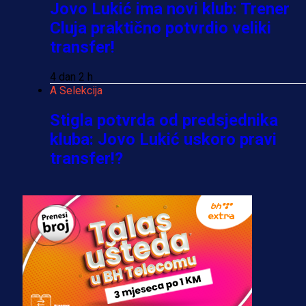
Jovo Lukić ima novi klub: Trener
Cluja praktično potvrdio veliki
transfer!
4 dan 2 h
A Selekcija
Stigla potvrda od predsjednika
kluba: Jovo Lukić uskoro pravi
transfer!?
3 sedmica 5 dan
A Selekcija
Zmajevi dobili veliko pojačanje:
Fudbaler Olympiacosa želi obući
dres BiH!
3 sedmica 4 dan