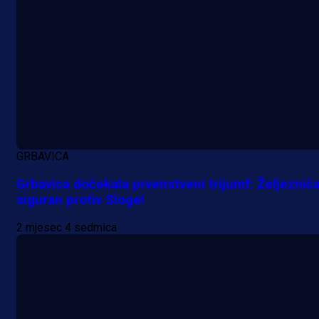
GRBAVICA
Grbavica dočekala prvenstveni trijumf: Željeznič
siguran protiv Sloge!
2 mjesec 4 sedmica