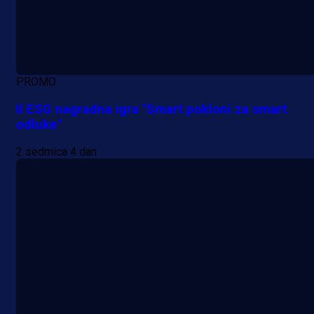
PROMO
II ESG nagradna igra "Smart pokloni za smart
odluke"
2 sedmica 4 dan