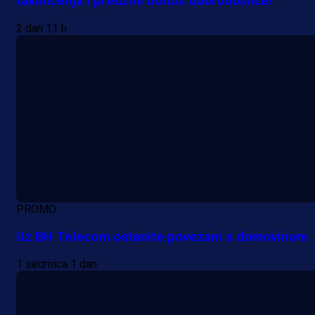
takmičenja i preuzmi bonus dobrodošlice!
2 dan 11 h
PROMO
Uz BH Telecom ostanite povezani s domovinom
1 sedmica 1 dan