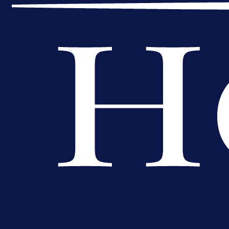
A Selekcija
Muharemović se ozbiljno nameće 
Leedsu: Nova dobra partija bh.
reprezentativca!