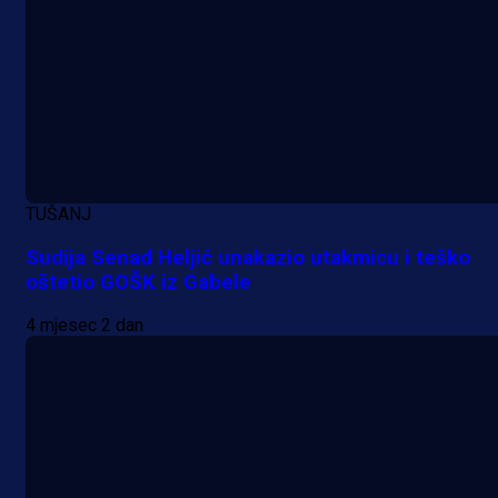
A Selekcija
Sjajna završnica bivšeg Zmaja:
TUŠANJ
Pogledajte gol Kenana Kodre prot
Sudija Senad Heljić unakazio utakmicu i teško
Real Madrida!
oštetio GOŠK iz Gabele
5 h 10 min
4 mjesec 2 dan