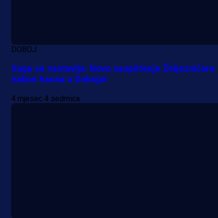
DOBOJ
Saga se nastavlja: Novo saopštenje Željezničara
nakon haosa u Doboju!
4 mjesec 4 sedmica