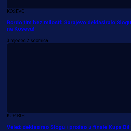
Bez pobjednika u Mostaru:
KOŠEVO
Sarajevo kiksalo na startu
Bordo tim bez milosti: Sarajevo deklasiralo Slog
prvenstva!
na Koševu!
3 h 10 min
3 mjesec 2 sedmica
KUP BIH
Velež deklasirao Slogu i prošao u finale Kupa BiH