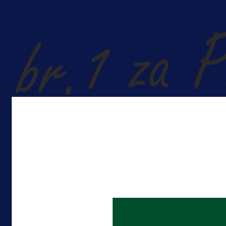
A Selekcija
Veliki trenutak za bh. fudbal:
Alajbegović debitovao za Juventu
11 h 7 min
Više vijesti