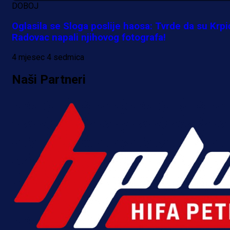
DOBOJ
A Selekcija
Oglasila se Sloga poslije haosa: Tvrde da su Krpić
Kakva partija Omerovića: Postiga
Radovac napali njihovog fotografa!
dva gola za samo tri minute!
4 mjesec 4 sedmica
6 h 19 min
Naši Partneri