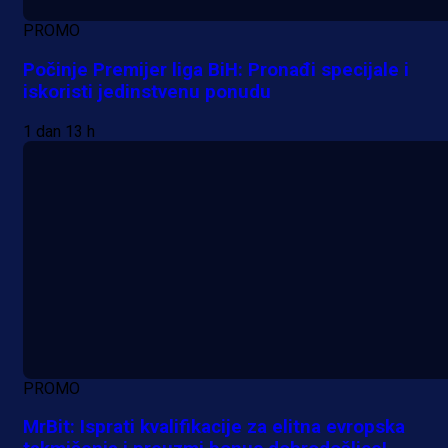
PROMO
Počinje Premijer liga BiH: Pronađi specijale i
iskoristi jedinstvenu ponudu
1 dan 13 h
PROMO
MrBit: Isprati kvalifikacije za elitna evropska