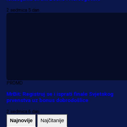
2 sedmica 5 dan
PROMO
MrBit: Registruj se i isprati finale Svjetskog
prvenstva uz bonus dobrodošlice
2 sedmica 6 dan
Najnovije
Najčitanije