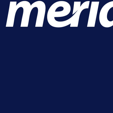
A Selekcija
Alajbegović debitovao za Juventu