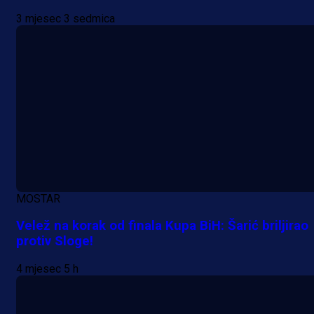
3 mjesec 3 sedmica
MOSTAR
Velež na korak od finala Kupa BiH: Šarić briljirao
protiv Sloge!
4 mjesec 5 h