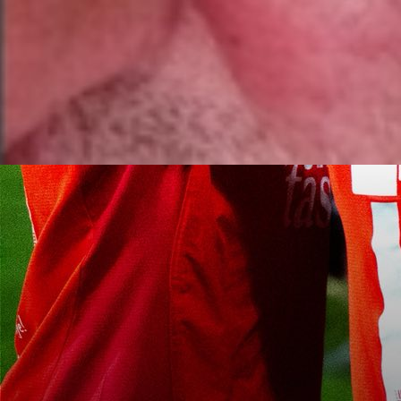
SAMO U BIH
Pred 31. kolo Premijer lige BiH već su poč
nesvakidašnje situacije. Duel Sloge i Slobode u Dob
trebao je suditi i Sreten Udovičić, ali je otkazao dola
zbog – poslovnih obaveza!
“Nisam u mogućnosti da prisustvujem utakmici z
neodložnih obaveza na poslu,” poručio je Udovičić, iako
prethodno prihvatio delegaciju.