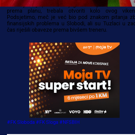
Savez još nije pronašao njegovu zamjenu, a utakmica 
prema planu, trebala otvoriti kolo ovog viken
Podsjetimo, meč je već bio pod znakom pitanja z
finansijskih problema u Slobodi, ali su Tuzlaci u zad
čas riješili obaveze prema bivšem treneru.
#FK Sloboda
#FK Sloga
#NFSBIH