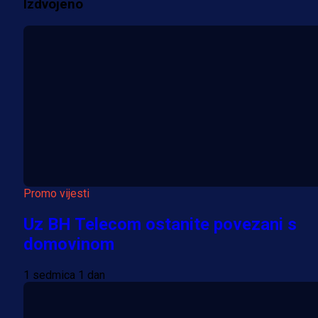
Izdvojeno
Više vijesti
Promo vijesti
Uz BH Telecom ostanite povezani s
domovinom
1 sedmica 1 dan