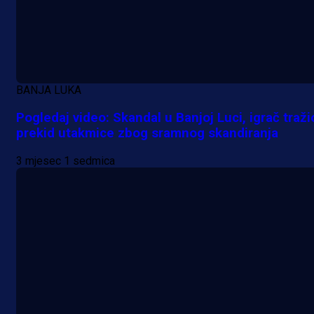
BANJA LUKA
Pogledaj video: Skandal u Banjoj Luci, igrač traži
prekid utakmice zbog sramnog skandiranja
3 mjesec 1 sedmica
Premijer liga BiH