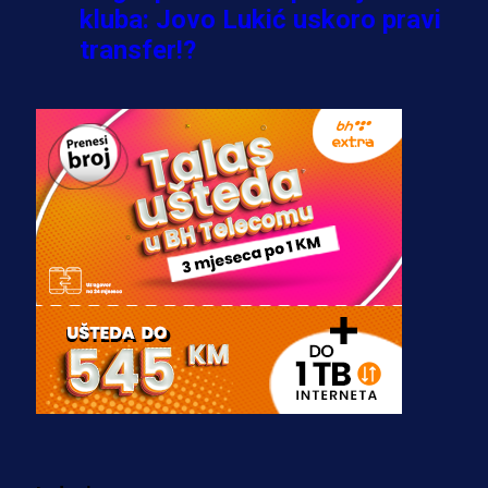
kluba: Jovo Lukić uskoro pravi
transfer!?
3 sedmica 6 dan
A Selekcija
Zmajevi dobili veliko pojačanje:
Fudbaler Olympiacosa želi obući
dres BiH!
3 sedmica 5 dan
Premijer liga BiH
Misimović priveden: SIPA ga tereti
za pranje novca, pretresaju
prostorije FK Borac!
2 sedmica 1 dan