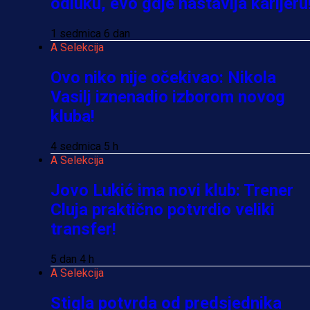
odluku, evo gdje nastavlja karijeru
1 sedmica 6 dan
A Selekcija
Ovo niko nije očekivao: Nikola
Vasilj iznenadio izborom novog
kluba!
4 sedmica 5 h
A Selekcija
Jovo Lukić ima novi klub: Trener
Cluja praktično potvrdio veliki
transfer!
5 dan 4 h
A Selekcija
Stigla potvrda od predsjednika