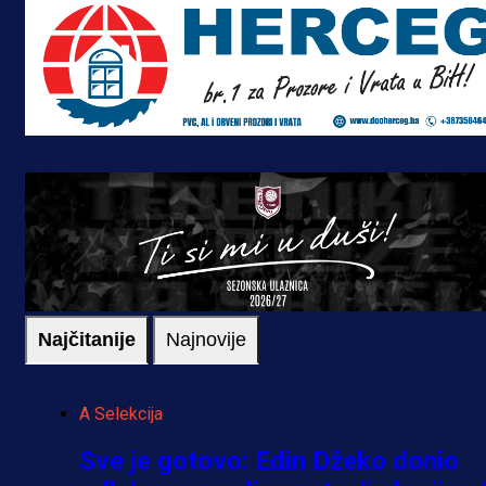
Najčitanije
Najnovije
A Selekcija
Sve je gotovo: Edin Džeko donio