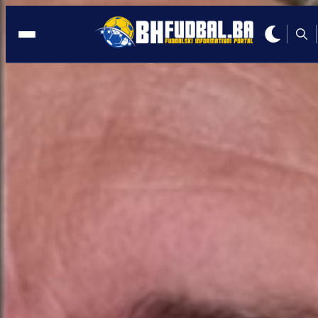
NFSBIH
16:48, 16.05.2025
Samo u PLBiH: Sudija otkazao meč zb
posla
Autor:
Redakcija