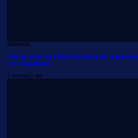
Samed Baždar predstavljen u
novom klubu, nosit će kultni broj
devet!
8 h 33 min
GRBAVICA
Tek se rastao sa Željezničarom, a već je pronaš
A Selekcija
novi angažman?
Pogledajte gol: Tabaković zabio z
3 sedmica 2 dan
trijumf Salzburga u Evropskoj ligi!
12 h 20 min