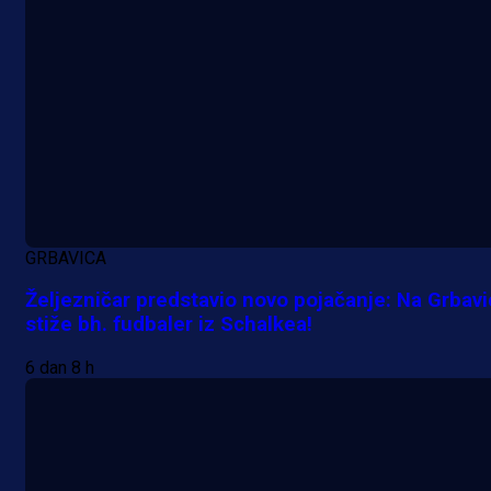
Manijaci razvili posebnu parolu!
5 h 24 min
GRBAVICA
Željezničar predstavio novo pojačanje: Na Grbav
stiže bh. fudbaler iz Schalkea!
6 dan 8 h
A Selekcija