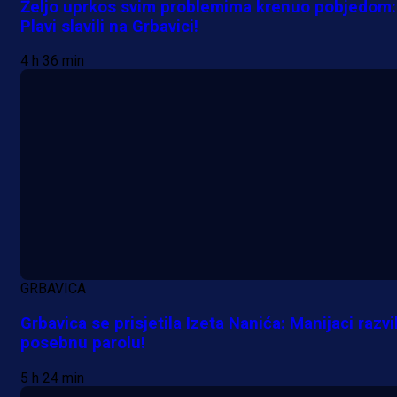
Željo uprkos svim problemima krenuo pobjedom:
Plavi slavili na Grbavici!
4 h 36 min
GRBAVICA
Grbavica se prisjetila Izeta Nanića: Manijaci razvil
posebnu parolu!
Premijer liga BiH
5 h 24 min
Grbavica se prisjetila Izeta Nanića