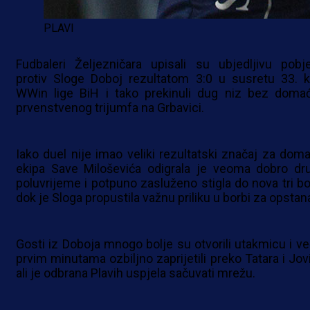
PLAVI
Fudbaleri Željezničara upisali su ubjedljivu pobj
protiv Sloge Doboj rezultatom 3:0 u susretu 33. k
WWin lige BiH i tako prekinuli dug niz bez doma
prvenstvenog trijumfa na Grbavici.
Iako duel nije imao veliki rezultatski značaj za doma
ekipa Save Miloševića odigrala je veoma dobro dr
poluvrijeme i potpuno zasluženo stigla do nova tri bo
dok je Sloga propustila važnu priliku u borbi za opstan
Gosti iz Doboja mnogo bolje su otvorili utakmicu i ve
prvim minutama ozbiljno zaprijetili preko Tatara i Jovi
ali je odbrana Plavih uspjela sačuvati mrežu.