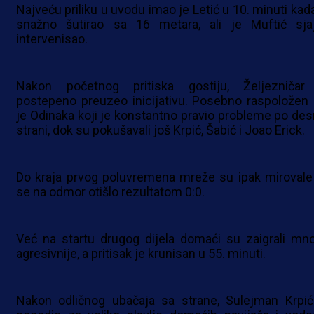
Najveću priliku u uvodu imao je Letić u 10. minuti kada
snažno šutirao sa 16 metara, ali je Muftić sja
intervenisao.
Nakon početnog pritiska gostiju, Željezničar
postepeno preuzeo inicijativu. Posebno raspoložen 
je Odinaka koji je konstantno pravio probleme po des
strani, dok su pokušavali još Krpić, Šabić i Joao Erick.
Do kraja prvog poluvremena mreže su ipak mirovale
se na odmor otišlo rezultatom 0:0.
Već na startu drugog dijela domaći su zaigrali mn
agresivnije, a pritisak je krunisan u 55. minuti.
Nakon odličnog ubačaja sa strane, Sulejman Krpić