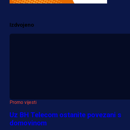
prostorije FK Borac!
1 sedmica 6 dan
Izdvojeno
Više vijesti
Promo vijesti
Uz BH Telecom ostanite povezani s
domovinom