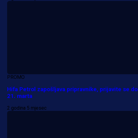
PROMO
A Selekcija
Hifa Petrol zapošljava pripravnike, prijavite se do
21. marta
Da li je selektor zadovoljan: Evo š
2 godina 5 mjesec
je Barbarez rekao o transferu
Alajbegovića u Juventus!
1 dan 17 h