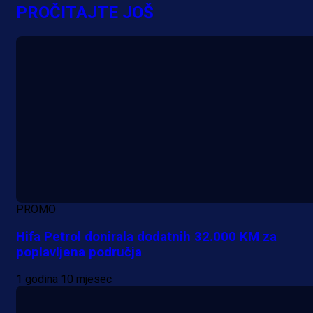
evropska takmičenja i preuzmi
PROČITAJTE JOŠ
bonus dobrodošlice!
18 h 19 min
PROMO
Hifa Petrol donirala dodatnih 32.000 KM za
poplavljena područja
1 godina 10 mjesec