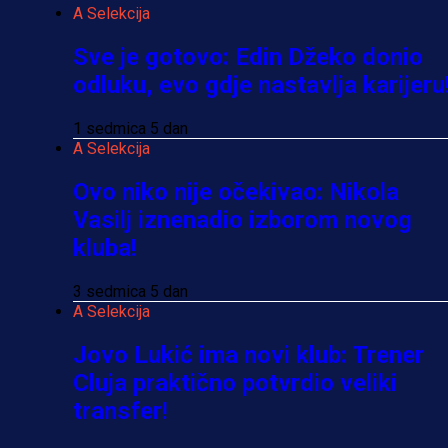
A Selekcija
Sve je gotovo: Edin Džeko donio
odluku, evo gdje nastavlja karijeru
1 sedmica 5 dan
A Selekcija
Ovo niko nije očekivao: Nikola
Vasilj iznenadio izborom novog
kluba!
3 sedmica 5 dan
A Selekcija
Jovo Lukić ima novi klub: Trener
Cluja praktično potvrdio veliki
transfer!