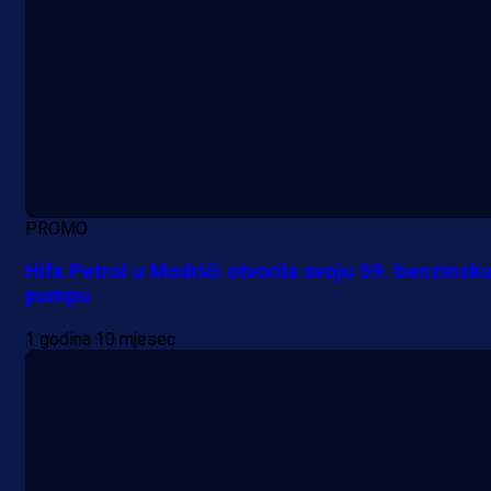
PROMO
Hifa Petrol u Modriči otvorila svoju 59. benzinsk
pumpu
1 godina 10 mjesec