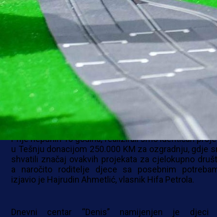
Uz podršku kompanije, centar je izgrađen pr
najvišim standardima, uključujući i green certifikat k
garantuje ekološku održivost i energetski efika
poslovanje objekta. Ovo je prvi centar ovog tip
Kantonu Sarajevo. “Ponosni smo što smo dio o
značajnog projekta koji direktno pomaže najranjivi
članovima naše zajednice. Naša donacija je samo je
od načina na koji Hifa Petrol kontinuirano doprin
razvoju lokalne zajednice i pruža podršku onima koj
je to najpotrebnije.
Prije nepunih 10 godina, realizirali smo identičan proj
u Tešnju donacijom 250.000 KM za ozgradnju, gdje 
shvatili značaj ovakvih projekata za cjelokupno društ
a naročito roditelje djece sa posebnim potrebam
izjavio je Hajrudin Ahmetlić, vlasnik Hifa Petrola.
Dnevni centar “Denis” namijenjen je djeci