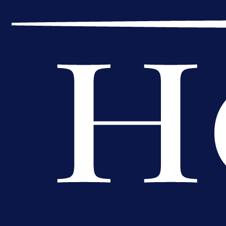
Reprezentativac BiH bi mogao
postati novo pojačanje Hajduka!
1 dan 17 h