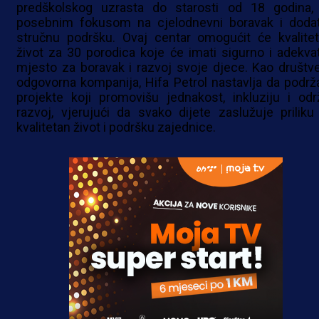
predškolskog uzrasta do starosti od 18 godina,
posebnim fokusom na cjelodnevni boravak i doda
stručnu podršku. Ovaj centar omogućit će kvalitetn
život za 30 porodica koje će imati sigurno i adekva
mjesto za boravak i razvoj svoje djece. Kao društv
odgovorna kompanija, Hifa Petrol nastavlja da podrž
projekte koji promovišu jednakost, inkluziju i održ
razvoj, vjerujući da svako dijete zaslužuje priliku
kvalitetan život i podršku zajednice.