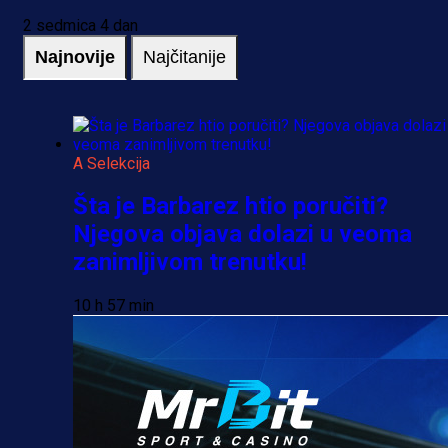
2 sedmica 4 dan
Najnovije
Najčitanije
A Selekcija
Šta je Barbarez htio poručiti?
Njegova objava dolazi u veoma
zanimljivom trenutku!
10 h 57 min