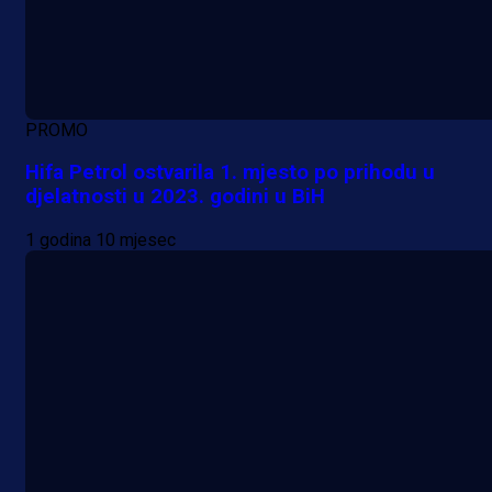
PROMO
Hifa Petrol ostvarila 1. mjesto po prihodu u
djelatnosti u 2023. godini u BiH
1 godina 10 mjesec
A Selekcija
Lukić seli u Bundesligu? Dva
njemačka kluba krenula po bh.
reprezentativca!