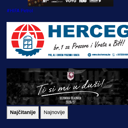
#HIFA Petrol
Najčitanije
Najnovije