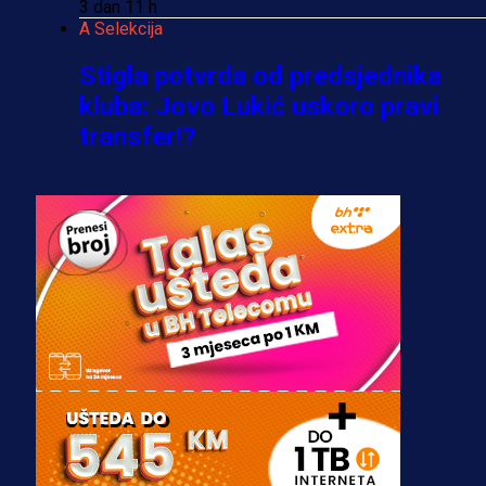
3 dan 11 h
A Selekcija
Stigla potvrda od predsjednika
kluba: Jovo Lukić uskoro pravi
transfer!?
3 sedmica 4 dan
A Selekcija
Zmajevi dobili veliko pojačanje:
Fudbaler Olympiacosa želi obući
dres BiH!
3 sedmica 3 dan
Premijer liga BiH
Misimović priveden: SIPA ga tereti
za pranje novca, pretresaju