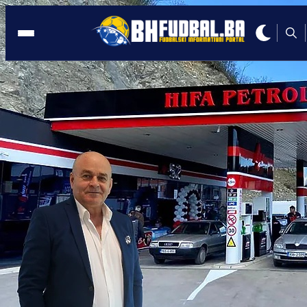
PROMO
20:19, 09.10.2024
Hifa Petrol donirala 260.000 KM za
djecu sa posebnim potrebama!
Autor:
Redakcija