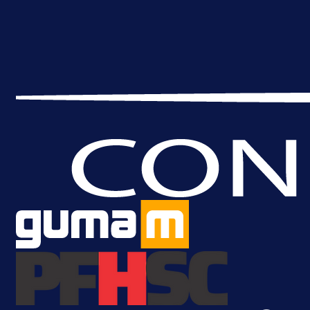
A Selekcija
Brat Kerima Alajbegovića pozvan 
reprezentaciju Njemačke!
1 dan 17 h
Više vijesti