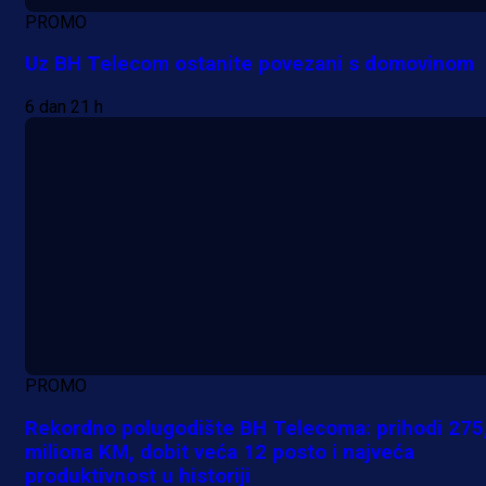
PROMO
Uz BH Telecom ostanite povezani s domovinom
6 dan 21 h
PROMO
Rekordno polugodište BH Telecoma: prihodi 275
miliona KM, dobit veća 12 posto i najveća
produktivnost u historiji