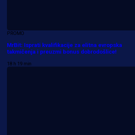
PROMO
MrBit: Isprati kvalifikacije za elitna evropska
takmičenja i preuzmi bonus dobrodošlice!
18 h 19 min