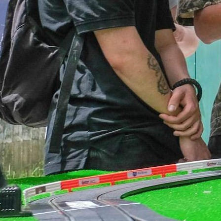
Dnevni centar za djecu sa posebnim potrebama
Kompanija Hifa Petrol d.o.o. Sarajevo ponosno
podržala izgradnju Dnevnog centra za djecu i osob
poteškoćama u razvoju “Denis” donacijom u iznosu
260.000 KM.
Ova značajna donacija omogućila je da centar post
mjesto koje će pružati neophodnu podršku i brigu djec
mladima sa posebnim potrebama, stvarajući uslove
njihov kvalitetniji život i integraciju u društvo. Otvor
Dnevnog centra “Denis” u Sarajevu predstavlja va
korak naprijed za zajednicu, a Hifa Petrol se ističe 
jedan od ključnih partnera u realizaciji ovog projekta.