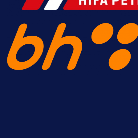
A Selekcija