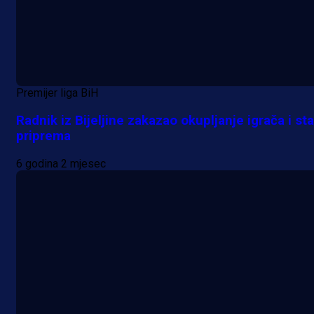
Premijer liga BiH
Radnik iz Bijeljine zakazao okupljanje igrača i sta
priprema
6 godina 2 mjesec