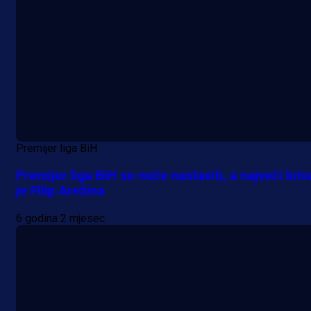
Premijer liga BiH
Premijer liga BiH se neće nastaviti, a najveći kriv
je Filip Arežina
6 godina 2 mjesec