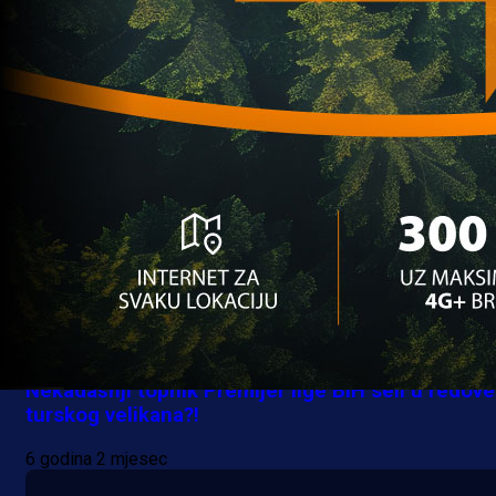
profesionalnih liga do 1. jula!
6 godina 2 mjesec
Premijer liga BiH
Nekadašnji topnik Premijer lige BiH seli u redove
turskog velikana?!
6 godina 2 mjesec