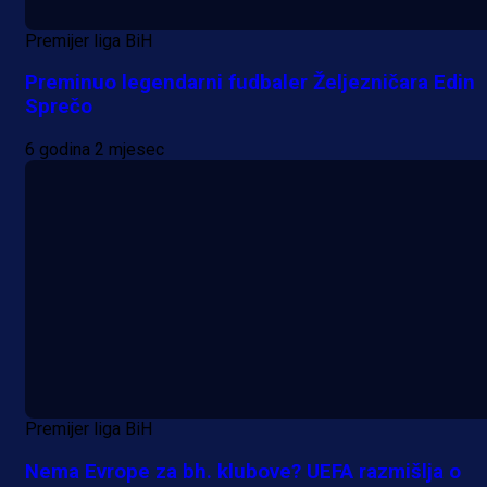
Premijer liga BiH
Preminuo legendarni fudbaler Željezničara Edin
Sprečo
6 godina 2 mjesec
Premijer liga BiH
Nema Evrope za bh. klubove? UEFA razmišlja o