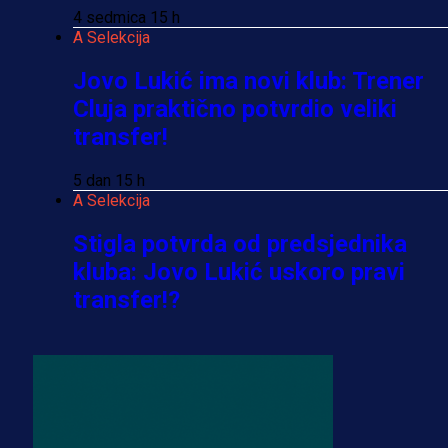
4 sedmica 15 h
A Selekcija
Jovo Lukić ima novi klub: Trener
Cluja praktično potvrdio veliki
transfer!
5 dan 15 h
A Selekcija
Stigla potvrda od predsjednika
kluba: Jovo Lukić uskoro pravi
transfer!?
3 sedmica 6 dan
A Selekcija
Zmajevi dobili veliko pojačanje:
Fudbaler Olympiacosa želi obući