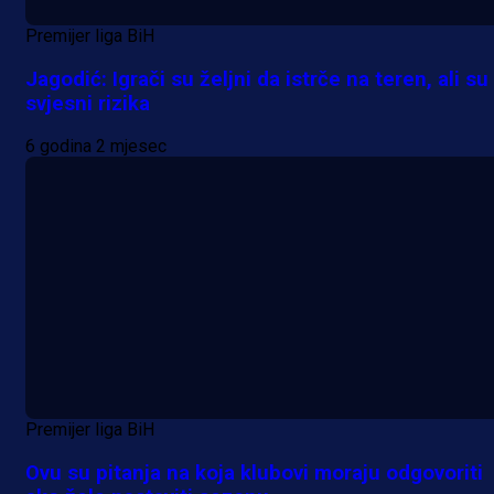
Premijer liga BiH
Jagodić: Igrači su željni da istrče na teren, ali su
svjesni rizika
6 godina 2 mjesec
Premijer liga BiH
Ovu su pitanja na koja klubovi moraju odgovoriti