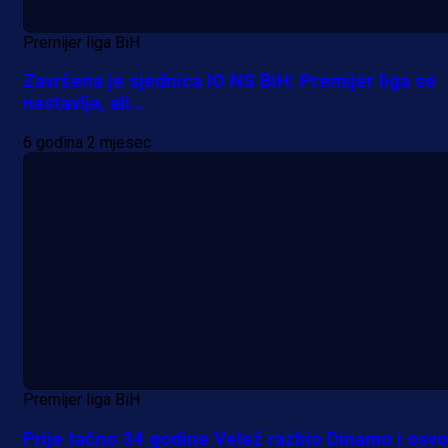
Premijer liga BiH
Završena je sjednica IO NS BiH: Premijer liga se
nastavlja, ali...
6 godina 2 mjesec
Premijer liga BiH
Prije tačno 34 godine Velež razbio Dinamo i osvo