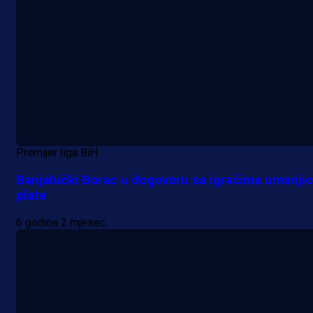
Premijer liga BiH
Banjalučki Borac u dogovoru sa igračima umanjio
plate
6 godina 2 mjesec