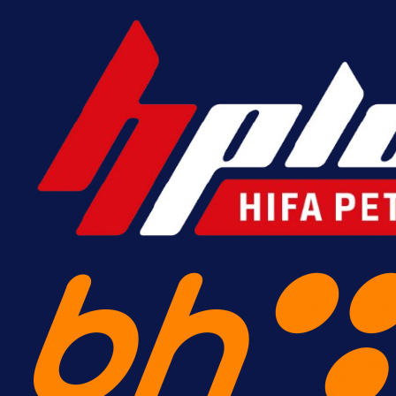
A Selekcija
Nova sezona, stari problemi: Esmi
Bajraktarević ponovo bez minuta 
PSV-u!
24 min 13 sekunda