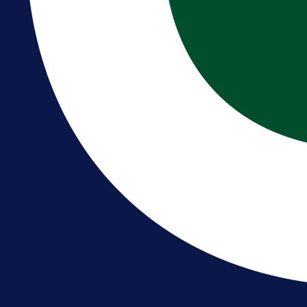
A Selekcija
Kakva partija Omerovića: Postiga
dva gola za samo tri minute!