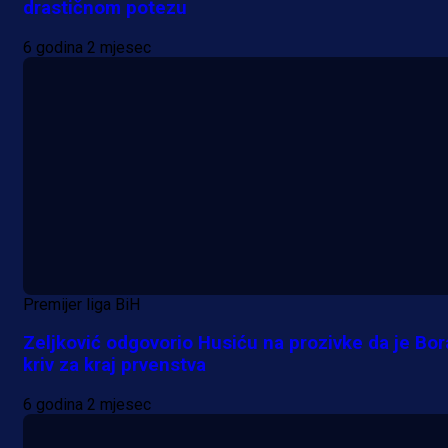
drastičnom potezu
6 godina 2 mjesec
Premijer liga BiH
Zeljković odgovorio Husiću na prozivke da je Bor
kriv za kraj prvenstva
6 godina 2 mjesec