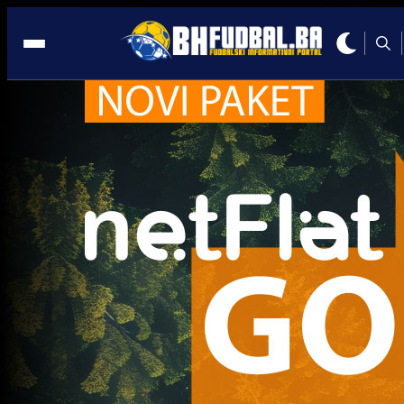
Premijer liga BiH
Premijer liga BiH
MINISTAR ZDRAVLJA U RS-u: Nema igranja