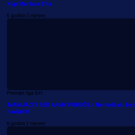
Kup Maršala Tita
6 godina 2 mjesec
Premijer liga BiH
'MANIJACI' I RED ARMY PORUČILI: Ne fudbalu be
navijača!
6 godina 2 mjesec