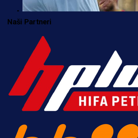
Premijer liga BiH
Naši Partneri
Borac do pobjede, ali scene iz
Banje Luke zgrozile javnost: Preki
zbog skandiranja Ratku Mladiću!
18 h 56 min