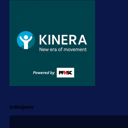
Premijer liga BiH
Misimović priveden: SIPA ga tereti
za pranje novca, pretresaju
prostorije FK Borac!
2 sedmica 3 dan
Reprezentacije
Bio je uhapšen s Tijanom Ajfon u
BiH, a sada sudi finale Svjetskog
prvenstva!
3 sedmica 3 dan
Više vijesti
Izdvojeno