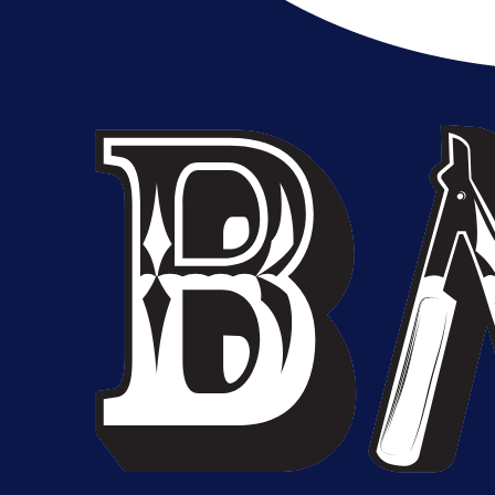
Bez pobjednika u Mostaru:
Sarajevo kiksalo na startu
prvenstva!
1 dan 17 h