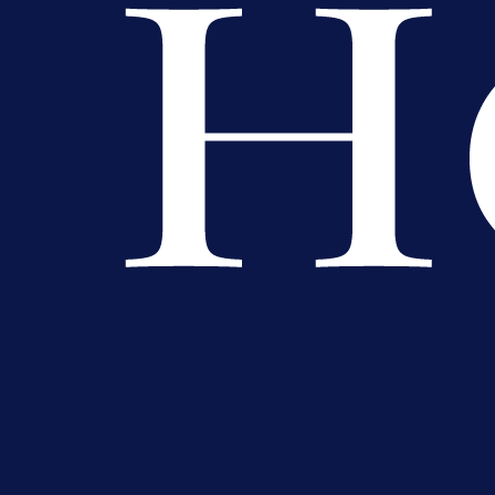
A Selekcija
Potencijalni reprezentativac BiH
pred velikim transferom: Ide kod
Demirovića u Stuttgart!
1 dan 1 h