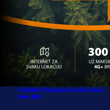
Jovo Lukić ima novi klub: Trener
Cluja praktično potvrdio veliki
transfer!
6 dan 18 h
A Selekcija
Stigla potvrda od predsjednika
kluba: Jovo Lukić uskoro pravi
transfer!?
4 sedmica 22 h
A Selekcija
Zmajevi dobili veliko pojačanje:
Fudbaler Olympiacosa želi obući
dres BiH!
3 sedmica 6 dan