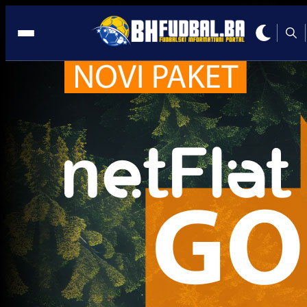
Novi Pazar/2
Trenutno nema novosti za navedeni tag.
Najčitanije
Najnovije
A Selekcija
Sve je gotovo: Edin Džeko donio
odluku, evo gdje nastavlja karijeru
2 sedmica 1 dan
A Selekcija