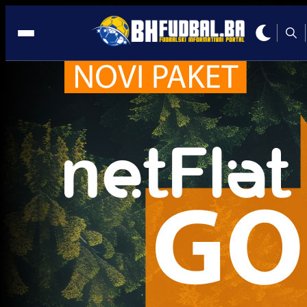
Igman
1. liga FBiH
FIFA zabranila bh. klubu transfere