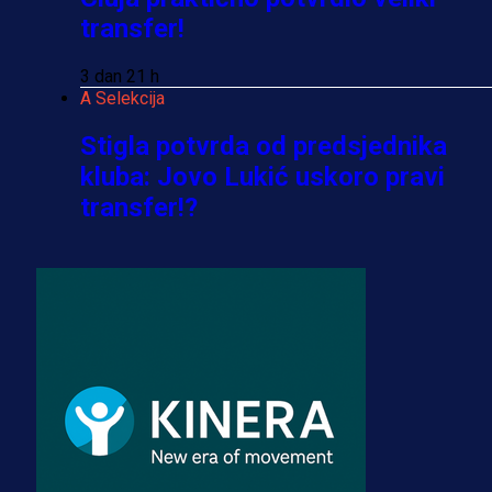
transfer!
3 dan 21 h
A Selekcija
Stigla potvrda od predsjednika
kluba: Jovo Lukić uskoro pravi
transfer!?
3 sedmica 5 dan
A Selekcija
Zmajevi dobili veliko pojačanje:
Fudbaler Olympiacosa želi obući
dres BiH!
3 sedmica 4 dan
Premijer liga BiH