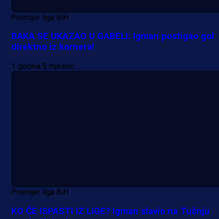
Premijer liga BiH
BAKA SE UKAZAO U GABELI: Igman postigao gol
direktno iz kornera!
1 godina 5 mjesec
Premijer liga BiH
KO ĆE ISPASTI IZ LIGE? Igman slavio na Tušnju