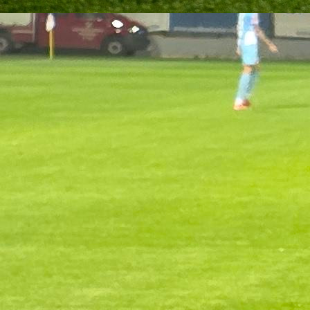
Premijer liga BiH
ZLATNI bodovi za RADNIK, Igman sebi OTEŽAO
posao!
1 godina 3 mjesec
Premijer liga BiH