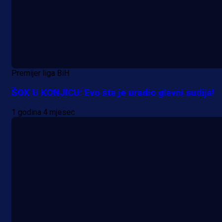
Premijer liga BiH
ŠOK U KONJICU: Evo šta je uradio glavni sudija!
1 godina 4 mjesec