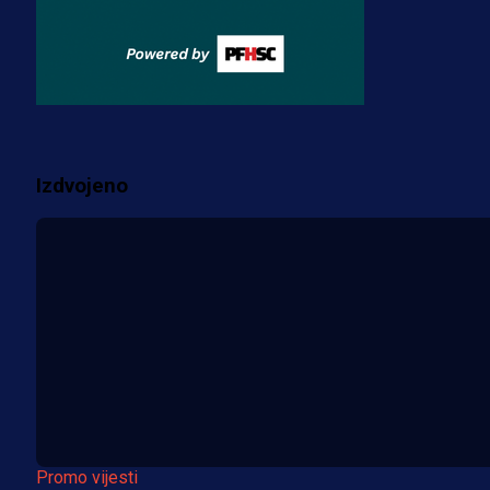
Misimović priveden: SIPA ga tereti
za pranje novca, pretresaju
prostorije FK Borac!
2 sedmica 6 h
Više vijesti
Izdvojeno
Promo vijesti