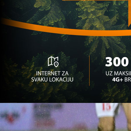
1 godina 1 mjesec
Premijer liga BiH
ZLATNI BODOVI: Posušje slavilo protiv Igmana!
1 godina 3 mjesec