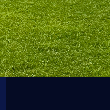
Premijer liga BiH
KONJIČANI SE VRAĆAJU U ŽIVOT: Igman slavio u
Doboju
1 godina 3 mjesec