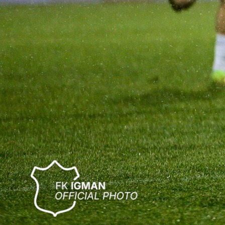
Premijer liga BiH
Posušje dočekuje Igman u grčevitoj borbi za
opstanak
1 godina 3 mjesec