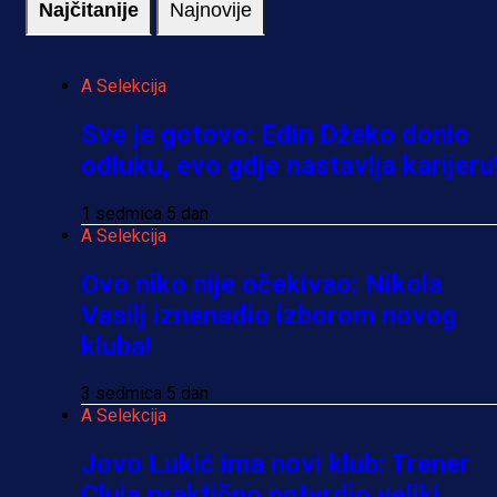
Najčitanije
Najnovije
A Selekcija
Sve je gotovo: Edin Džeko donio
odluku, evo gdje nastavlja karijeru
1 sedmica 5 dan
A Selekcija
Ovo niko nije očekivao: Nikola
Vasilj iznenadio izborom novog
kluba!
3 sedmica 5 dan
A Selekcija
Jovo Lukić ima novi klub: Trener
Cluja praktično potvrdio veliki