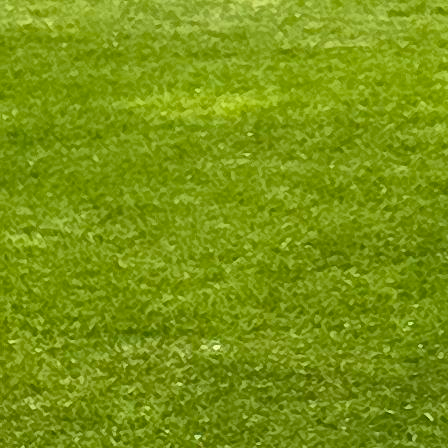
Premijer liga BiH
Igman iz Konjica najavljuje tužbu nakon optužbi 
namještanje utakmica!
1 godina 3 mjesec