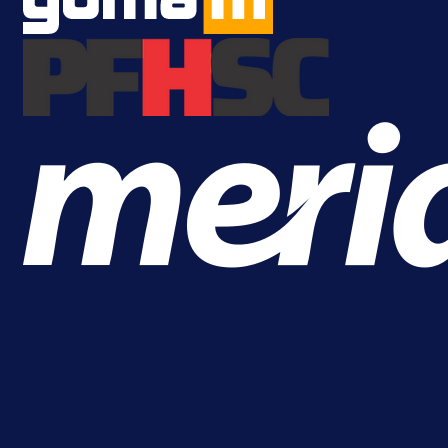
MrBit: Isprati kvalifikacije za elitn
evropska takmičenja i preuzmi
bonus dobrodošlice!
1 dan 4 h