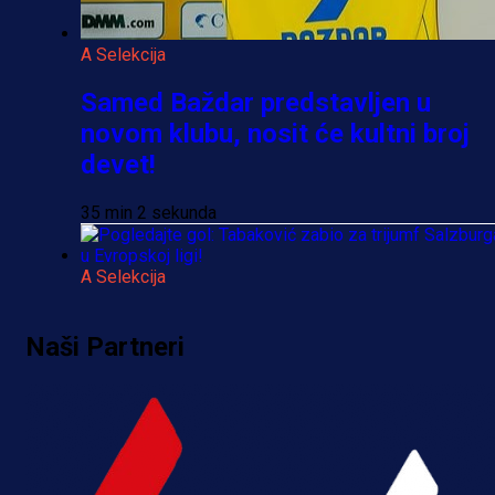
A Selekcija
Samed Baždar predstavljen u
novom klubu, nosit će kultni broj
devet!
35 min 2 sekunda
A Selekcija
Pogledajte gol: Tabaković zabio z
Naši Partneri
trijumf Salzburga u Evropskoj ligi!
4 h 21 min