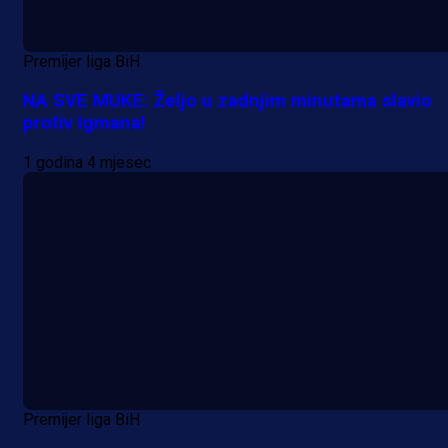
Premijer liga BiH
NA SVE MUKE: Željo u zadnjim minutama slavio
protiv Igmana!
1 godina 4 mjesec
Premijer liga BiH