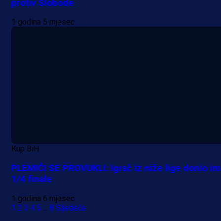
protiv Slobode
1 godina 5 mjesec
Kup BiH
PLEMIĆI SE PROVUKLI: Igrač iz niže lige donio im
1/4 finale
1 godina 6 mjesec
1
2
3
4
5
...
8
Sljedeća