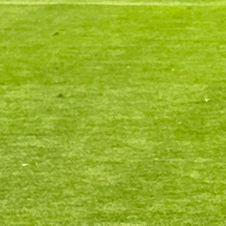
RESPEKT: Minuta šutnje za Papu Franju u Konjic
1 godina 3 mjesec
Premijer liga BiH
Igman se uključio u borbu, Široki blizu opasne
zone!
1 godina 3 mjesec