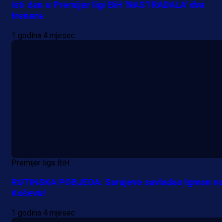
Isti dan u Premijer ligi BiH 'NASTRADALA' dva
trenera
1 godina 4 mjesec
Premijer liga BiH
RUTINSKA POBJEDA: Sarajevo savladao Igman n
Koševu!
1 godina 4 mjesec