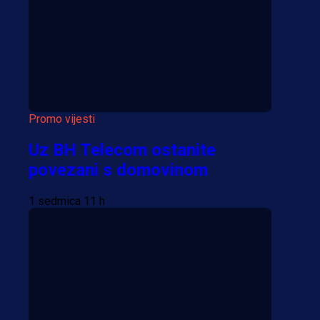
Više vijesti
Promo vijesti
Uz BH Telecom ostanite
povezani s domovinom
1 sedmica 11 h