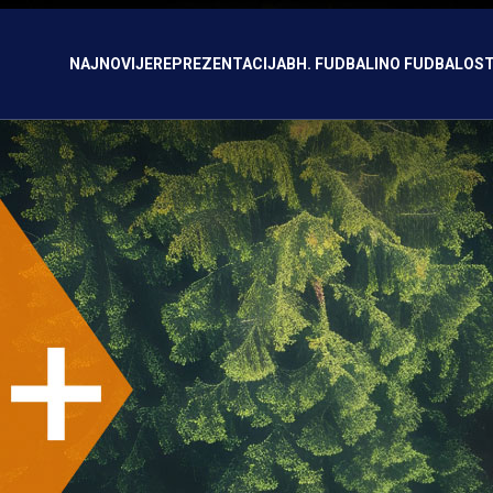
NAJNOVIJE
REPREZENTACIJA
BH. FUDBAL
INO FUDBAL
OST