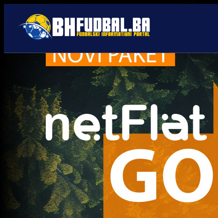
Filip Taraba
Trenutno nema novosti za navedeni tag.
Najčitanije
Najnovije
A Selekcija
Sve je gotovo: Edin Džeko
donio odluku, evo gdje
nastavlja karijeru!
1 sedmica 5 dan