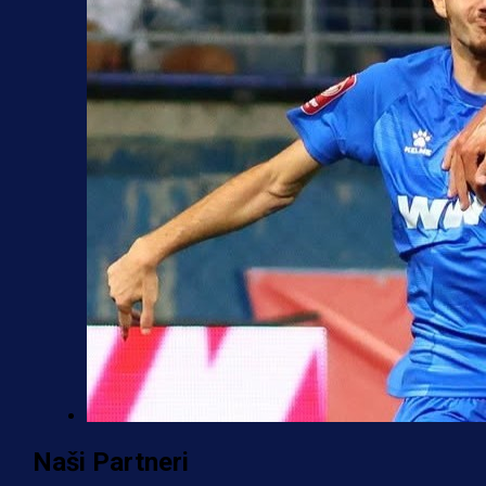
Premijer liga BiH
Naši Partneri
Željo uprkos svim problemima kren