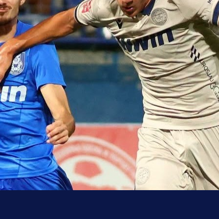
uo pobjedom: Plavi slavili na Grbavici!