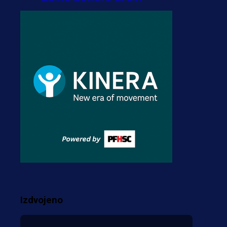
transfer!?
3 sedmica 5 dan
A Selekcija
Zmajevi dobili veliko
pojačanje: Fudbaler
Olympiacosa želi obući
dres BiH!
3 sedmica 4 dan
Premijer liga BiH
Misimović priveden: SIPA
ga tereti za pranje novca,
pretresaju prostorije FK
Izdvojeno
Borac!
2 sedmica 10 h