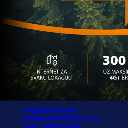
A Selekcija
Ovo niko nije očekivao:
Nikola Vasilj iznenadio
izborom novog kluba!
3 sedmica 6 dan
A Selekcija
Jovo Lukić ima novi klub:
Trener Cluja praktično
potvrdio veliki transfer!
4 dan 55 min
A Selekcija
Stigla potvrda od
predsjednika kluba: Jovo
Lukić uskoro pravi