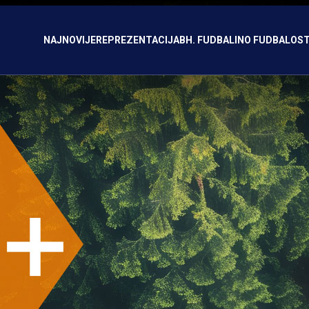
NAJNOVIJE
REPREZENTACIJA
BH. FUDBAL
INO FUDBAL
OST