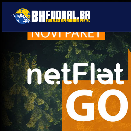
Faruk Hadžibegić
Trenutno nema novosti za navedeni tag.
Najčitanije
Najnovije
A Selekcija
Sve je gotovo: Edin Džeko
donio odluku, evo gdje
nastavlja karijeru!
1 sedmica 5 dan