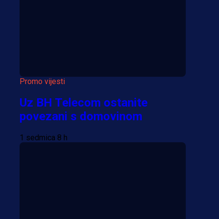
Više vijesti
Promo vijesti
Uz BH Telecom ostanite
povezani s domovinom
1 sedmica 8 h