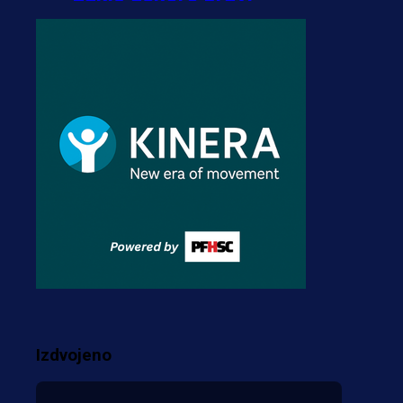
transfer!?
3 sedmica 5 dan
A Selekcija
Zmajevi dobili veliko
pojačanje: Fudbaler
Olympiacosa želi obući
dres BiH!
3 sedmica 4 dan
Premijer liga BiH
Misimović priveden: SIPA
ga tereti za pranje novca,
pretresaju prostorije FK
Izdvojeno
Borac!
2 sedmica 7 h