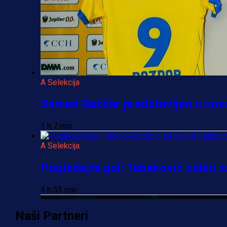
A Selekcija
Samed Baždar predstavljen u novom
1 h 7 min
A Selekcija
Pogledajte gol: Tabaković zabio za
4 h 53 min
Naši Partneri