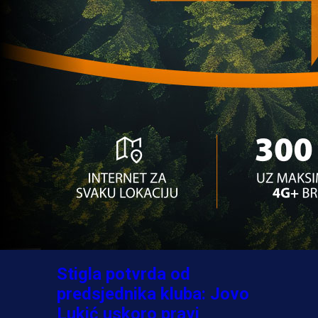
A Selekcija
Ovo niko nije očekivao:
Nikola Vasilj iznenadio
izborom novog kluba!
3 sedmica 5 dan
A Selekcija
Jovo Lukić ima novi klub:
Trener Cluja praktično
potvrdio veliki transfer!
3 dan 21 h
A Selekcija
Stigla potvrda od
predsjednika kluba: Jovo
Lukić uskoro pravi