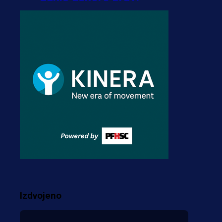
transfer!?
3 sedmica 6 dan
A Selekcija
Zmajevi dobili veliko
pojačanje: Fudbaler
Olympiacosa želi obući
dres BiH!
3 sedmica 5 dan
Premijer liga BiH
Misimović priveden: SIPA
ga tereti za pranje novca,
pretresaju prostorije FK
Izdvojeno
Borac!
2 sedmica 2 dan