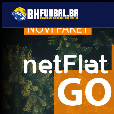
Anel Radmilović
Trenutno nema novosti za navedeni tag.
Najčitanije
Najnovije
A Selekcija
Sve je gotovo: Edin Džeko
donio odluku, evo gdje
nastavlja karijeru!
2 sedmica 6 h