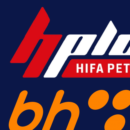
A Selekcija
Potencijalni reprezentativac BiH 
1 h 15 min