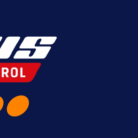
pred velikim transferom: Ide kod Demirovi