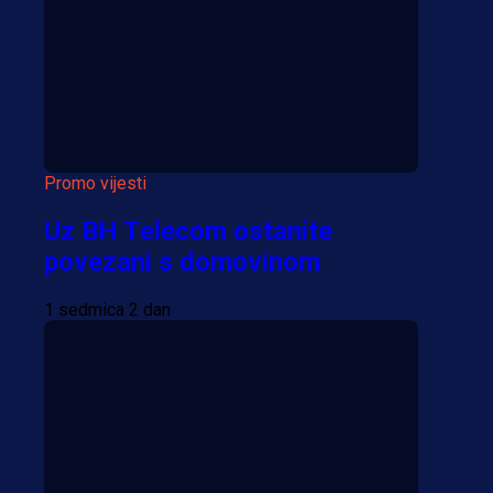
Više vijesti
Promo vijesti
Uz BH Telecom ostanite
povezani s domovinom
1 sedmica 2 dan