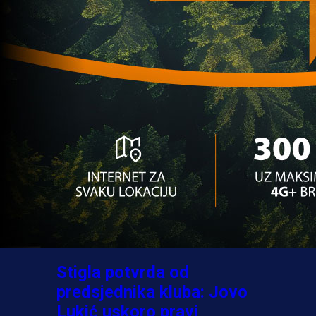
A Selekcija
Ovo niko nije očekivao:
Nikola Vasilj iznenadio
izborom novog kluba!
4 sedmica 18 h
A Selekcija
Jovo Lukić ima novi klub:
Trener Cluja praktično
potvrdio veliki transfer!
5 dan 17 h
A Selekcija
Stigla potvrda od
predsjednika kluba: Jovo
Lukić uskoro pravi