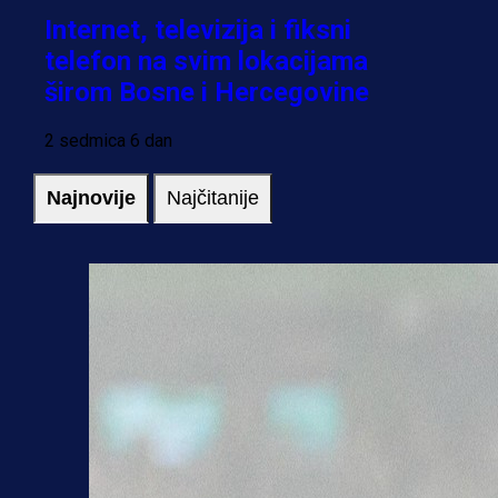
Internet, televizija i fiksni
telefon na svim lokacijama
širom Bosne i Hercegovine
2 sedmica 6 dan
Najnovije
Najčitanije