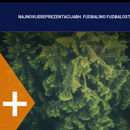
NAJNOVIJE
REPREZENTACIJA
BH. FUDBAL
INO FUDBAL
OST