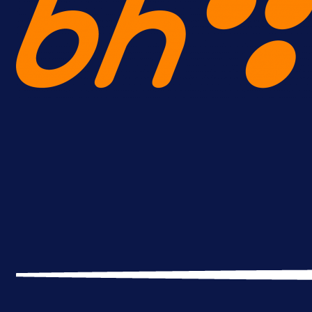
Promo vijesti
MrBit: Isprati kvalifikacije za elitn