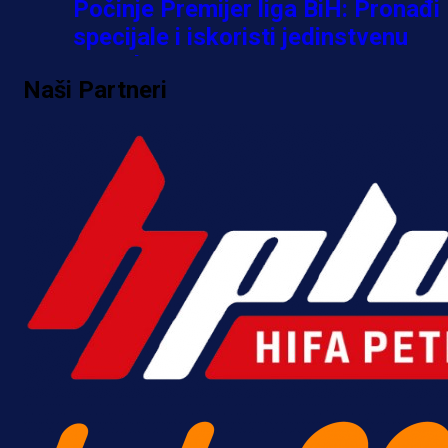
Počinje Premijer liga BiH: Pronađi
specijale i iskoristi jedinstvenu
ponudu
Naši Partneri
1 h 19 min
A Selekcija
Šta je Barbarez htio poručiti?
Njegova objava dolazi u veoma
zanimljivom trenutku!
15 h 47 min