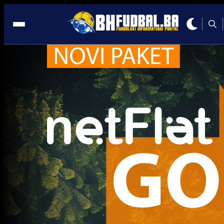
Saudijska Arabija
Zanimljivosti
Bivši igrač Željezničara blistao u Francuskoj: Ska