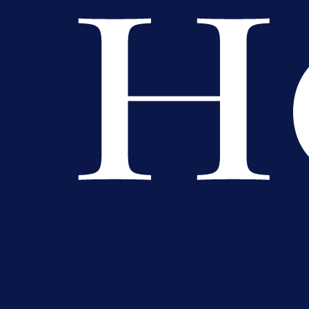
evropska takmičenja i preuzmi
bonus dobrodošlice!
23 h 9 min