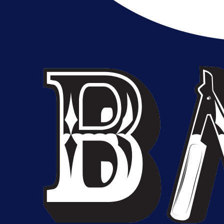
A Selekcija