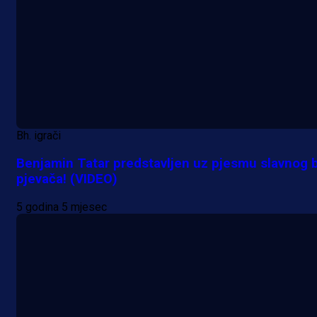
Bh. igrači
Benjamin Tatar predstavljen uz pjesmu slavnog 
pjevača! (VIDEO)
5 godina 5 mjesec