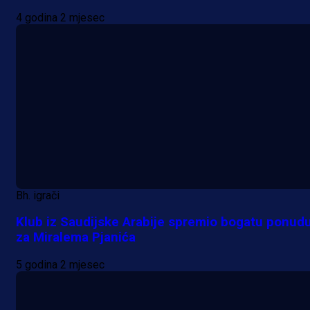
4 godina 2 mjesec
Bh. igrači
Klub iz Saudijske Arabije spremio bogatu ponud
za Miralema Pjanića
5 godina 2 mjesec