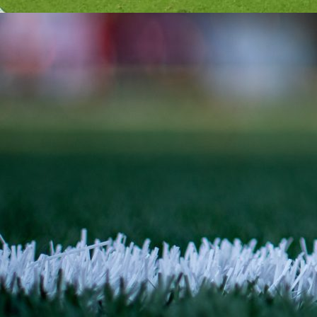
A Selekcija
Delegacija NS/FS BIH boravi u Saudijskog Arabiji!
2 godina 7 mjesec