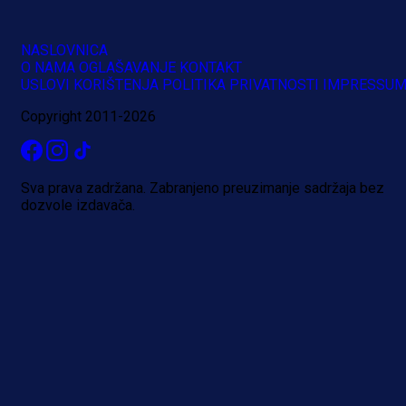
Reprezentativac BiH bi mogao
NASLOVNICA
postati novo pojačanje Hajduka!
O NAMA
OGLAŠAVANJE
KONTAKT
USLOVI KORIŠTENJA
POLITIKA PRIVATNOSTI
IMPRESSU
1 dan 22 h
Copyright 2011-2026
Više vijesti
Sva prava zadržana. Zabranjeno preuzimanje sadržaja bez
dozvole izdavača.