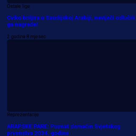
Ostale lige
Cviko briljira u Saudijskoj Arabiji, navijači odlučili
ga nagrade!
2 godina 8 mjesec
Reprezentacije
ARAPSKE PARE: Poznat domaćin Svjetskog
prvenstva 2034. godine