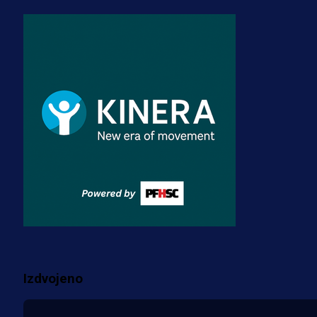
3 sedmica 4 dan
A Selekcija
Zmajevi dobili veliko pojačanje:
Fudbaler Olympiacosa želi obući
dres BiH!
3 sedmica 3 dan
Premijer liga BiH
Misimović priveden: SIPA ga tereti
za pranje novca, pretresaju
prostorije FK Borac!
2 sedmica 1 h
Više vijesti
Izdvojeno