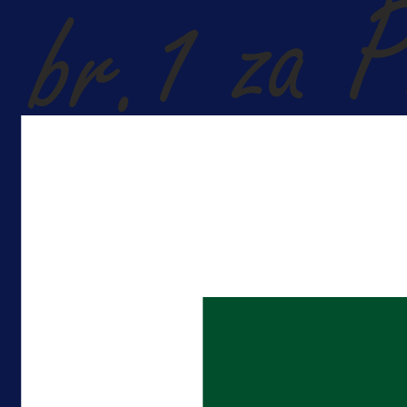
A Selekcija
Da li je selektor zadovoljan: Evo š
je Barbarez rekao o transferu
Alajbegovića u Juventus!
1 dan 22 h