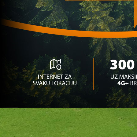
oduševljeni
1 godina 1 mjesec
A Selekcija
STIŽU ARAPSKE PARE? NS/FS BiH potpisao
saradnju sa FS S. Arabije!
2 godina 7 mjesec