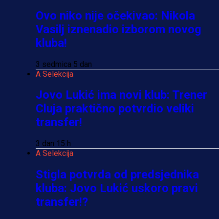
Ovo niko nije očekivao: Nikola
Vasilj iznenadio izborom novog
kluba!
3 sedmica 5 dan
A Selekcija
Jovo Lukić ima novi klub: Trener
Cluja praktično potvrdio veliki
transfer!
3 dan 15 h
A Selekcija
Stigla potvrda od predsjednika
kluba: Jovo Lukić uskoro pravi
transfer!?