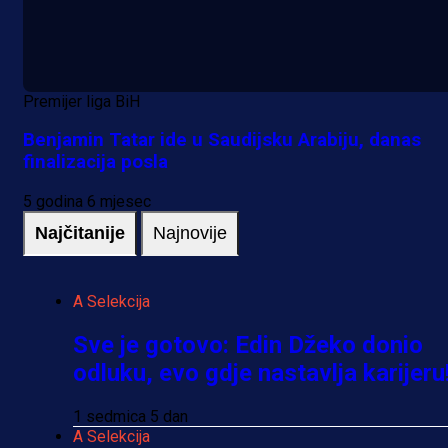
Premijer liga BiH
Benjamin Tatar ide u Saudijsku Arabiju, danas
finalizacija posla
5 godina 6 mjesec
Najčitanije
Najnovije
A Selekcija
Sve je gotovo: Edin Džeko donio
odluku, evo gdje nastavlja karijeru
1 sedmica 5 dan
A Selekcija