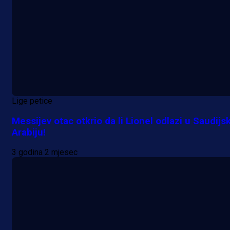
Lige petice
Messijev otac otkrio da li Lionel odlazi u Saudijs
Arabiju!
3 godina 2 mjesec