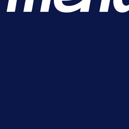
A Selekcija
Lukić seli u Bundesligu? Dva
njemačka kluba krenula po bh.
reprezentativca!