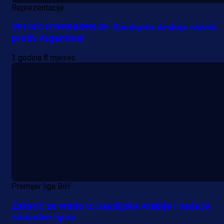
Reprezentacije
VELIKO IZNENAĐENJE: Saudijska Arabija slavila
protiv Argentine!
3 godina 8 mjesec
Premijer liga BiH
Zakarić se vratio iz Saudijske Arabije i sada je
slobodan igrač