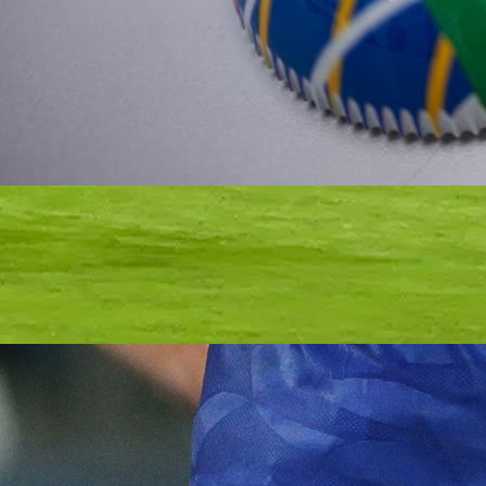
A Selekcija
Gledajte LIVE/UŽIVO utakmicu Austrija-BiH (VIDE
8 mjesec 2 sedmica