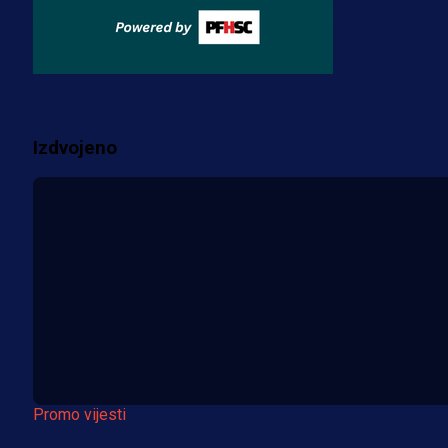
Fudbaler Olympiacosa želi obući
dres BiH!
3 sedmica 3 dan
Više vijesti
Izdvojeno
Promo vijesti