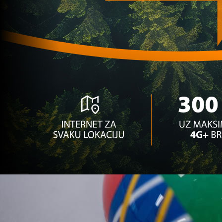
(VIDEO)
1 mjesec 2 sedmica
A Selekcija
Gledajte UŽIVO žrijeb baraža gdje će BiH dobiti
protivnika!
8 mjesec 2 sedmica