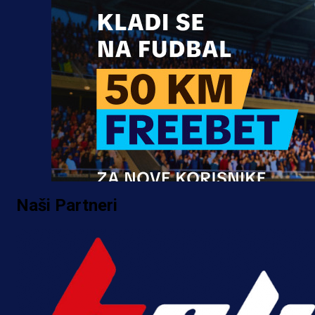
Naši Partneri
Promo vijesti
MrBit: Isprati kvalifikacije za elitn
evropska takmičenja i preuzmi