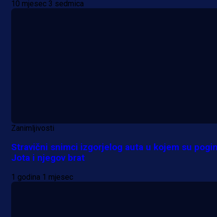
10 mjesec 3 sedmica
Zanimljivosti
Stravični snimci izgorjelog auta u kojem su pogin
Jota i njegov brat
1 godina 1 mjesec