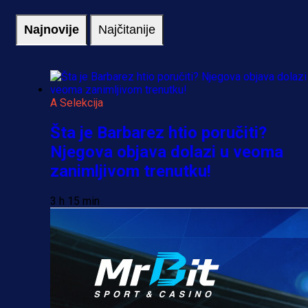
Najnovije
Najčitanije
A Selekcija
Šta je Barbarez htio poručiti?
Njegova objava dolazi u veoma
zanimljivom trenutku!
3 h 15 min