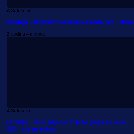
A Selekcija
Gledajte UŽIVO/LIVE utakmicu baraža BiH - Ukraj
2 godina 4 mjesec
A Selekcija
Gledajte UŽIVO prijenos žrijeba grupa za EURO
2024 u Njemačkoj!