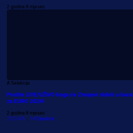
2 godina 8 mjesec
A Selekcija
Pratite LIVE/UŽIVO koga će Zmajevi dobiti u bar
za EURO 2024!
2 godina 8 mjesec
1
2
3
4
5
...
14
Sljedeća