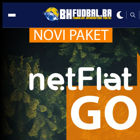
Live
A Selekcija
Gledajte LIVE/UŽIVO utakmicu BiH - Švicarska