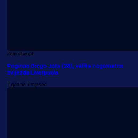
Zanimljivosti
Poginuo Diogo Jota (28), velika nogometna
zvijezda Liverpoola
1 godina 1 mjesec