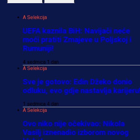
A Selekcija
UEFA kaznila BiH: Navijači neće
moći pratiti Zmajeve u Poljskoj i
Rumuniji!
4 sedmica 1 dan
A Selekcija
Sve je gotovo: Edin Džeko donio
odluku, evo gdje nastavlja karijeru
1 sedmica 4 dan
A Selekcija
Ovo niko nije očekivao: Nikola
Vasilj iznenadio izborom novog