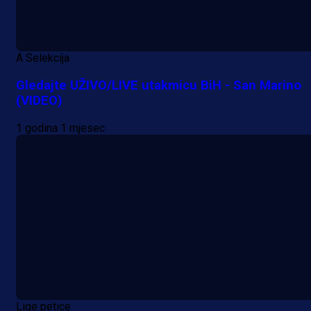
A Selekcija
Gledajte UŽIVO/LIVE utakmicu BiH - San Marino
(VIDEO)
1 godina 1 mjesec
Lige petice