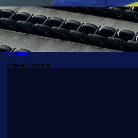
A Selekcija
Gledajte LIVE/UŽIVO utakmicu BiH-Rumunija
(VIDEO)
8 mjesec 3 sedmica