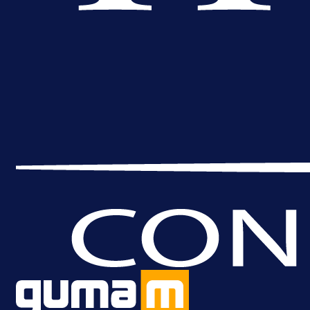
A Selekcija
Lukić seli u Bundesligu? Dva
njemačka kluba krenula po bh.
reprezentativca!