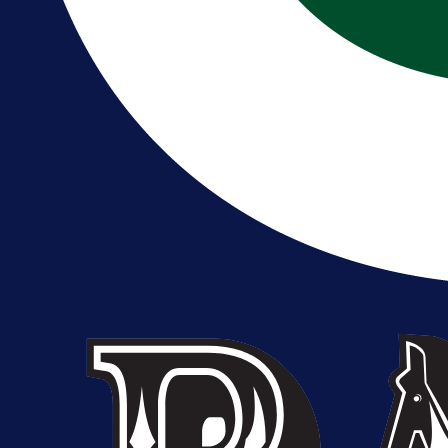
Reprezentativac BiH bi mogao
postati novo pojačanje Hajduka!
1 dan 9 h