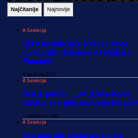
Najčitanije
Najnovije
A Selekcija
UEFA kaznila BiH: Navijači neće
moći pratiti Zmajeve u Poljskoj i
Rumuniji!
4 sedmica 21 h
A Selekcija
Sve je gotovo: Edin Džeko donio
odluku, evo gdje nastavlja karijeru
1 sedmica 4 dan
A Selekcija
Ovo niko nije očekivao: Nikola