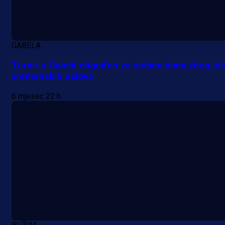
je Barbarez rekao o transferu
Alajbegovića u Juventus!
GABELA
21 h 26 min
Turnir u Gabeli odgođen za sedam dana zbog loš
vremenskih uslova
6 mjesec 22 h