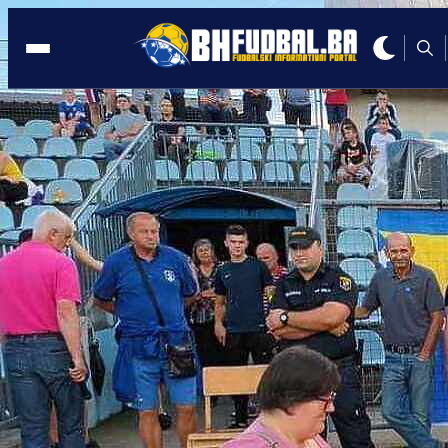
VELIKA KLADUŠA
22:04, 15.11.2023
Počele prijave ekipa za Novogodišnji
turnir 'Velika Kladuša 2023'
Autor:
Redakcija