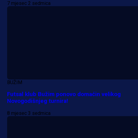
7 mjesec 2 sedmica
BUŽIM
Futsal klub Bužim ponovo domaćin velikog
Novogodišnjeg turnira!
8 mjesec 3 sedmica