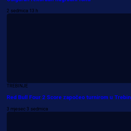
Lukić seli u Bundesligu? Dva
2 sedmica 13 h
njemačka kluba krenula po bh.
reprezentativca!
21 h 23 min
TREBINJE
Red Bull Four 2 Score započeo turnirom u Trebin
3 mjesec 3 sedmica