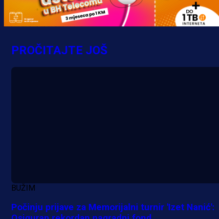
PROČITAJTE JOŠ
BUŽIM
Počinju prijave za Memorijalni turnir 'Izet Nanić':
Osiguran rekordan nagradni fond
A Selekcija