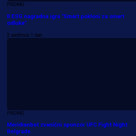
PROMO
II ESG nagradna igra "Smart pokloni za smart
odluke"
2 sedmica 1 dan
PROMO
Meridianbet zvanični sponzor UFC Fight Night
Belgrade