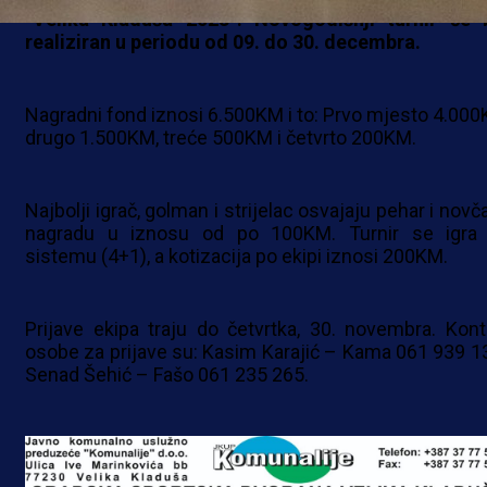
“Velika Kladuša 2023”. Novogodišnji turnir će b
realiziran u periodu od 09. do 30. decembra.
Nagradni fond iznosi 6.500KM i to: Prvo mjesto 4.000
drugo 1.500KM, treće 500KM i četvrto 200KM.
Najbolji igrač, golman i strijelac osvajaju pehar i nov
nagradu u iznosu od po 100KM. Turnir se igra
sistemu (4+1), a kotizacija po ekipi iznosi 200KM.
Prijave ekipa traju do četvrtka, 30. novembra. Kont
osobe za prijave su: Kasim Karajić – Kama 061 939 13
Senad Šehić – Fašo 061 235 265.