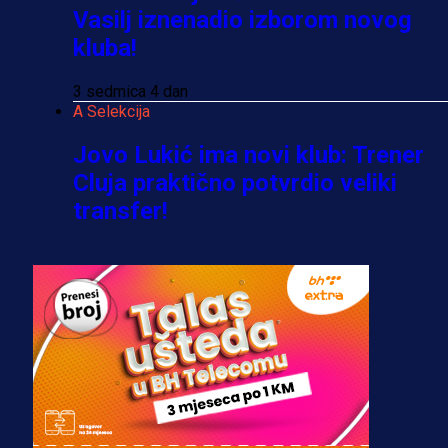
Vasilj iznenadio izborom novog
kluba!
3 sedmica 4 dan
A Selekcija
Jovo Lukić ima novi klub: Trener
Cluja praktično potvrdio veliki
transfer!
2 dan 15 h
A Selekcija
Stigla potvrda od predsjednika
kluba: Jovo Lukić uskoro pravi
transfer!?
3 sedmica 3 dan
A Selekcija