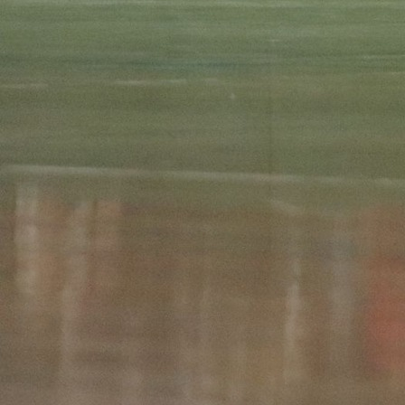
MALONOGOMETNI TURNIR
JKUP “Komunalije” doo Velika Kladuša otpočelo je
prijavama za 16. Novogodišnji malonogometni tur