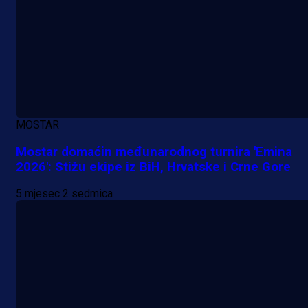
MOSTAR
Mostar domaćin međunarodnog turnira 'Emina
2026': Stižu ekipe iz BiH, Hrvatske i Crne Gore
5 mjesec 2 sedmica
A Selekcija
Da li je selektor zadovoljan: Evo š