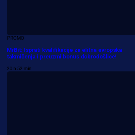
PROMO
MrBit: Isprati kvalifikacije za elitna evropska
takmičenja i preuzmi bonus dobrodošlice!
20 h 52 min