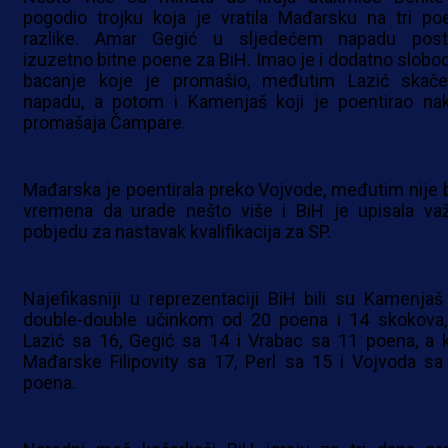
pogodio trojku koja je vratila Mađarsku na tri po
razlike. Amar Gegić u sljedećem napadu post
izuzetno bitne poene za BiH. Imao je i dodatno slobo
bacanje koje je promašio, međutim Lazić skač
napadu, a potom i Kamenjaš koji je poentirao na
promašaja Čampare.
Mađarska je poentirala preko Vojvode, međutim nije b
vremena da urade nešto više i BiH je upisala va
pobjedu za nastavak kvalifikacija za SP.
Najefikasniji u reprezentaciji BiH bili su Kamenjaš
double-double učinkom od 20 poena i 14 skokova,
Lazić sa 16, Gegić sa 14 i Vrabac sa 11 poena, a 
Mađarske Filipovity sa 17, Perl sa 15 i Vojvoda sa
poena.