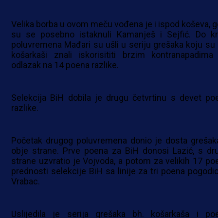
Velika borba u ovom meču vođena je i ispod koševa, g
su se posebno istaknuli Kamanješ i Sejfić. Do kr
poluvremena Mađari su ušli u seriju grešaka koju su 
košarkaši znali iskorisititi brzim kontranapadima
odlazak na 14 poena razlike.
Selekcija BiH dobila je drugu četvrtinu s devet po
razlike.
Početak drugog poluvremena donio je dosta grešak
obje strane. Prve poena za BiH donosi Lazić, s dr
strane uzvratio je Vojvoda, a potom za velikih 17 po
prednosti selekcije BiH sa linije za tri poena pogodio
Vrabac.
Uslijedila je serija grešaka bh. košarkaša i po