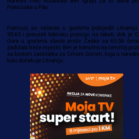
Naredni meč košarkaši BiH igraju za tri dana pro
Francuske u Pau.
Francuzi su večeras u gostima pobijedili Litvaniju
90:65 i preuzeli lidersku poziciju na tabeli, dok je C
Gora u gostima slavila protiv Češke sa 65:56 čime
zadržala treće mjesto. BiH je trenutno na četvrtoj pozi
sa bodom zaostatka za Crnom Gorom, koja u nared
kolu dočekuje Litvaniju.