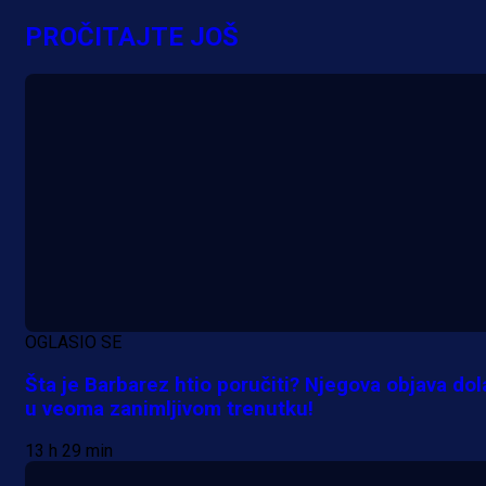
evropska takmičenja i preuzmi
PROČITAJTE JOŠ
bonus dobrodošlice!
20 h 52 min
OGLASIO SE
Šta je Barbarez htio poručiti? Njegova objava dol
u veoma zanimljivom trenutku!
13 h 29 min