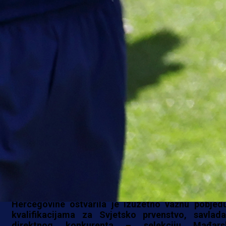
VAŽNA POBJEDA
Seniorska košarkaška reprezentacija Bosn
Hercegovine ostvarila je izuzetno važnu pobjed
kvalifikacijama za Svjetsko prvenstvo, savlada
direktnog konkurenta – selekciju Mađars