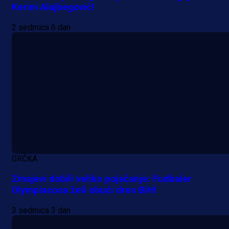
Kerim Alajbegović!
2 sedmica 6 dan
A Selekcija
GRČKA
Da li je selektor zadovoljan: Evo š
Zmajevi dobili veliko pojačanje: Fudbaler
je Barbarez rekao o transferu
Olympiacosa želi obući dres BiH!
Alajbegovića u Juventus!
3 sedmica 3 dan
1 dan 19 h