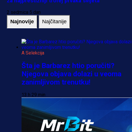
za najprestižniji trofej prvaka svijeta
2 sedmica 5 dan
Najnovije
Najčitanije
A Selekcija
Šta je Barbarez htio poručiti?
Njegova objava dolazi u veoma
zanimljivom trenutku!
13 h 29 min