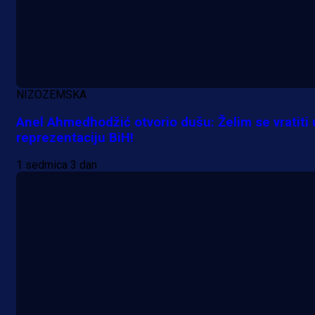
NIZOZEMSKA
Anel Ahmedhodžić otvorio dušu: Želim se vratiti 
reprezentaciju BiH!
1 sedmica 3 dan
A Selekcija
Lukić seli u Bundesligu? Dva
njemačka kluba krenula po bh.
reprezentativca!