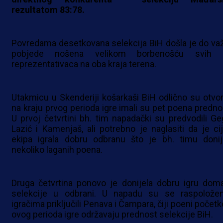
rezultatom 83:78.
Povredama desetkovana selekcija BiH došla je do va
pobjede nošena velikom borbenošću svih 
reprezentativaca na oba kraja terena.
Utakmicu u Skenderiji košarkaši BiH odlično su otvoril
na kraju prvog perioda igre imali su pet poena prednos
U prvoj četvrtini bh. tim napadački su predvodili Geg
Lazić i Kamenjaš, ali potrebno je naglasiti da je cij
ekipa igrala dobru odbranu što je bh. timu donij
nekoliko laganih poena.
Druga četvrtina ponovo je donijela dobru igru dom
selekcije u odbrani. U napadu su se raspolože
igračima priključili Penava i Čampara, čiji poeni počet
ovog perioda igre održavaju prednost selekcije BiH.