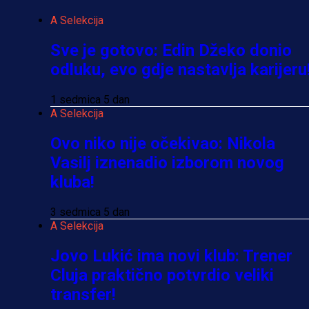
A Selekcija
Sve je gotovo: Edin Džeko donio
odluku, evo gdje nastavlja karijeru
1 sedmica 5 dan
A Selekcija
Ovo niko nije očekivao: Nikola
Vasilj iznenadio izborom novog
kluba!
3 sedmica 5 dan
A Selekcija
Jovo Lukić ima novi klub: Trener
Cluja praktično potvrdio veliki
transfer!