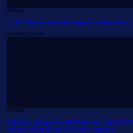
PROMO
Uz BH Telecom ostanite povezani s domovinom
1 sedmica 24 min
PROMO
Rekordno polugodište BH Telecoma: prihodi 275
miliona KM, dobit veća 12 posto i najveća