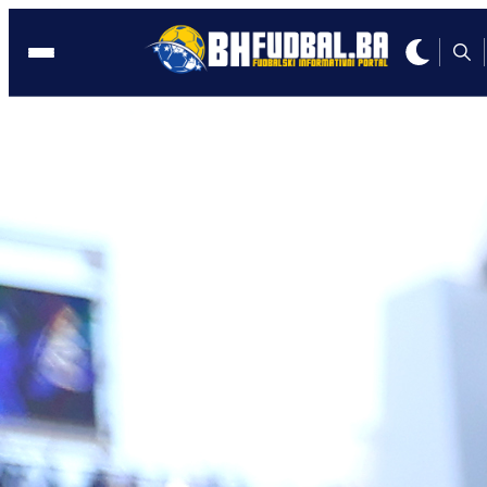
SKENDERIJA
21:32, 11.11.2022
Košarkaši BiH savladali Mađarsku i
ostali u igri za plasman na SP
Autor:
Redakcija