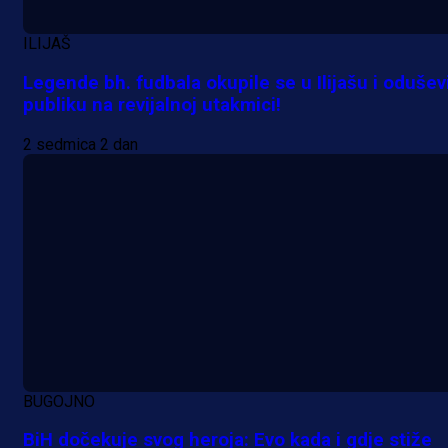
1 dan 19 h
ILIJAŠ
Legende bh. fudbala okupile se u Ilijašu i odušev
publiku na revijalnoj utakmici!
2 sedmica 2 dan
BUGOJNO
BiH dočekuje svog heroja: Evo kada i gdje stiže