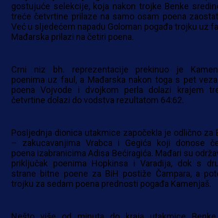
gostujuće selekcije, koja nakon trojke Benke sredi
treće četvrtine prilaze na samo osam poena zaostat
Već u sljedećem napadu Goloman pogađa trojku uz fau
Mađarska prilazi na četiri poena.
Crni niz bh. reprezentacije prekinuo je Kamen
poenima uz faul, a Mađarska nakon toga s pet veza
poena Vojvode i dvojkom perla dolazi krajem tr
četvrtine dolazi do vodstva rezultatom 64:62.
Posljednja dionica utakmice započekla je odlično za 
– zakucavanjima Vrabca i Gegića koji donose čet
poena izabranicima Adisa Bećiragića. Mađari su održav
priključak poenima Hopkinsa i Varadija, dok s dr
strane bitne poene za BiH postiže Čampara, a po
trojku za sedam poena prednosti pogađa Kamenjaš.
Nešto više od minuta do kraja utakmice Benke