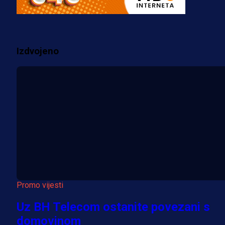
prostorije FK Borac!
1 sedmica 6 dan
Izdvojeno
Više vijesti
Promo vijesti
Uz BH Telecom ostanite povezani s
domovinom