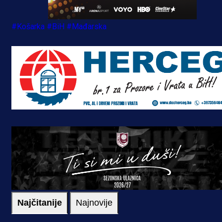
#Košarka
#BiH
#Mađarska
Najčitanije
Najnovije