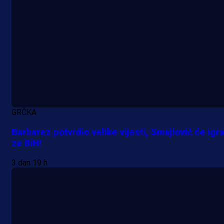
GRČKA
Barbarez potvrdio velike vijesti, Smajlović će igra
za BiH!
3 dan 19 h