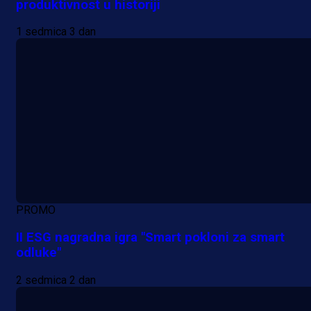
produktivnost u historiji
1 sedmica 3 dan
PROMO
II ESG nagradna igra "Smart pokloni za smart
odluke"
2 sedmica 2 dan