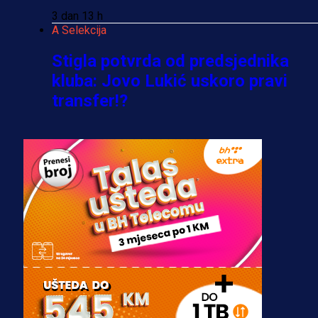
3 dan 13 h
A Selekcija
Stigla potvrda od predsjednika
kluba: Jovo Lukić uskoro pravi
transfer!?
3 sedmica 4 dan
A Selekcija
Zmajevi dobili veliko pojačanje:
Fudbaler Olympiacosa želi obući
dres BiH!
3 sedmica 3 dan
Premijer liga BiH
Misimović priveden: SIPA ga tereti
za pranje novca, pretresaju