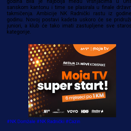
godina bila je najbolja među vršnjacima u Un
sanskom kantonu i time se plasirala u finale držav
takmičenja. Ambicije NK Radnički rastu iz godin
godinu. Novoj postavi kadeta uskoro će se pridružit
juniori, a klub će tako imati zastupljene sve staro
kategorije.
#NK Domžale
#NK Radnički
#Cazin