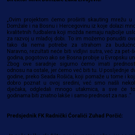
„Ovim projektom ćemo proširiti skauting mrežu u
Domžale i na Bosnu i Hercegovinu iz koje dolazi mn
kvalitetnih fudbalera koji možda nemaju najbolje usl
za razvoj u mlađoj dobi. To im možemo ponuditi ovd
tako da nema potrebe za strahom za budućno
Naravno, rezultati neće biti vidljivi sutra, već za pet-
godina, pogotovo ako se Bosna probije u Evropsku uni
Zbog ove saradnje sigurno ćemo imati prednos
odnosu na ostale, jer ćemo već biti tu. U posljednje dv
godine, preko Seada Rošića, koji pomaže u tome i koji
dobro poznat u ovoj sredini, već smo našli nekol
dječaka, odgledali mnogo utakmica, a sve će t
godinama biti znatno lakše i samo prednost za nas .''
Predsjednik FK Radnički Ćoralići Zuhad Porčić: