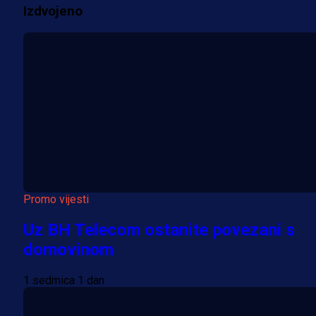
Izdvojeno
Više vijesti
Promo vijesti
Uz BH Telecom ostanite povezani s
domovinom
1 sedmica 1 dan