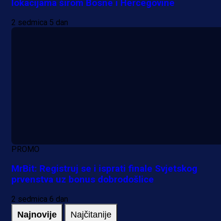
lokacijama širom Bosne i Hercegovine
2 sedmica 5 dan
PROMO
MrBit: Registruj se i isprati finale Svjetskog
prvenstva uz bonus dobrodošlice
2 sedmica 6 dan
Najnovije
Najčitanije