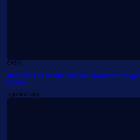
A Selekcija
Sjajna završnica bivšeg Zmaja:
CAZIN
Pogledajte gol Kenana Kodre prot
BIVŠI SELEKTOR BIH: Mehmed Baždarević stigao
Real Madrida!
Krajinu!
12 h 12 min
4 godina 3 dan