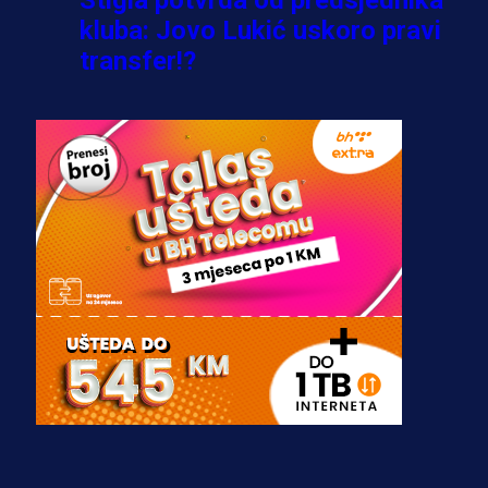
kluba: Jovo Lukić uskoro pravi
transfer!?
3 sedmica 6 dan
A Selekcija
Zmajevi dobili veliko pojačanje:
Fudbaler Olympiacosa želi obući
dres BiH!
3 sedmica 5 dan
Premijer liga BiH
Misimović priveden: SIPA ga tereti
za pranje novca, pretresaju
prostorije FK Borac!
2 sedmica 1 dan