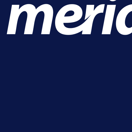
A Selekcija
Alajbegović debitovao za Juventu