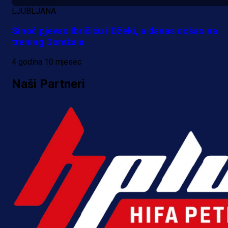
LJUBLJANA
A Selekcija
Sinoć pjevao Ibričiću i Džeki, a danas došao na
Kakva partija Omerovića: Postiga
trening Domžala
dva gola za samo tri minute!
4 godina 10 mjesec
13 h 21 min
Naši Partneri