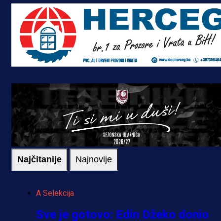
Najčitanije
Najnovije
A Selekcija
Sve je gotovo: Edin Džeko donio