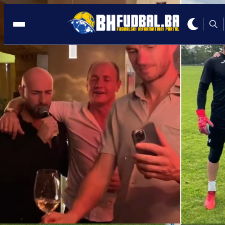
SLOVENIJA
13:29, 14.10.2022
Klub iz Cazina sklopio saradnju sa NK
Domžale iz Slovenije!
Autor:
Redakcija