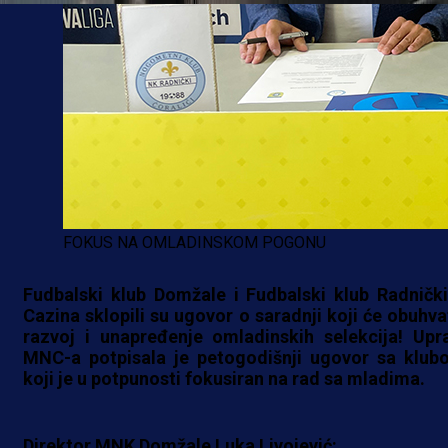
FOKUS NA OMLADINSKOM POGONU
Fudbalski klub Domžale i Fudbalski klub Radnički
Cazina sklopili su ugovor o saradnji koji će obuhvat
razvoj i unapređenje omladinskih selekcija! Upr
MNC-a potpisala je petogodišnji ugovor sa klub
koji je u potpunosti fokusiran na rad sa mladima.
Direktor MNK Domžale Luka Livojević: