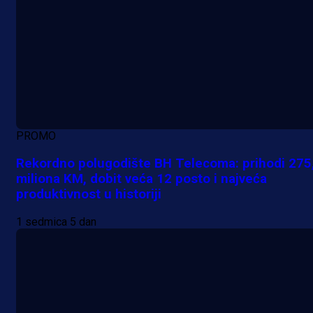
PROMO
Rekordno polugodište BH Telecoma: prihodi 275
miliona KM, dobit veća 12 posto i najveća
produktivnost u historiji
1 sedmica 5 dan