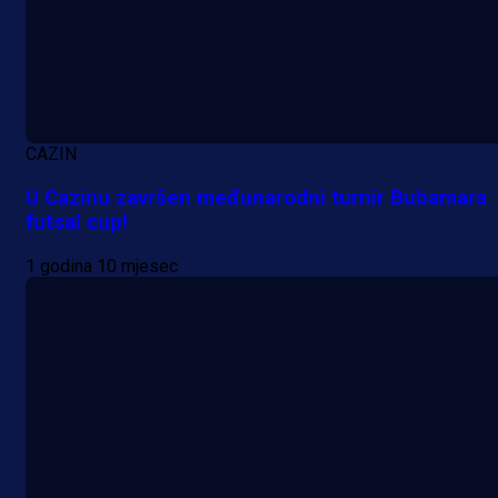
CAZIN
U Cazinu završen međunarodni turnir Bubamara
futsal cup!
1 godina 10 mjesec
Premijer liga BiH