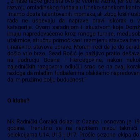
„Iz naše tačke gledišta ovo je veoma važno, jer se rad
razvoju omladinskog fudbala u Unsko-sanskom kanto
Imamo dosta talentovanih momaka, ali zbog loših usl
rada ne uspevaju da naprave pravi iskorak u v
kategorije. Ovom saradnjom i iskustvom koje Domž
imaju napredovaćemo kroz mnoge turnire, međuso
utakmice, stručnu pomoć kao i razmjenu stavova tren
i, naravno, stavova uprave. Moram reći da je do sarad
došlo vrlo brzo. Sead Rošić je pažljivo pratio dešava
na području Bosne i Hercegovine, nakon nekol
zajedničkih razgovora odlučili smo se na ovaj korak
razloga da mlađim fudbalerima olakšamo napredovanj
da im pružimo bolju budućnost.''
O klubu?
NK Radnički Ćoralići dolazi iz Cazina i osnovan je 19
godine. Trenutno se na najvišem nivou takmiči
selekcijama U14, U15 i U17. Prošle sezone ekipa do