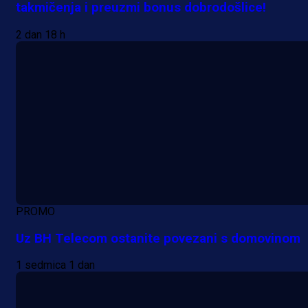
takmičenja i preuzmi bonus dobrodošlice!
2 dan 18 h
PROMO
Uz BH Telecom ostanite povezani s domovinom
1 sedmica 1 dan