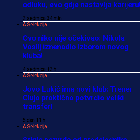
odluku, evo gdje nastavlja karijeru
2 sedmica 34 min
A Selekcija
Ovo niko nije očekivao: Nikola
Vasilj iznenadio izborom novog
kluba!
4 sedmica 12 h
A Selekcija
Jovo Lukić ima novi klub: Trener
Cluja praktično potvrdio veliki
transfer!
5 dan 11 h
A Selekcija
Stigla potvrda od predsjednika