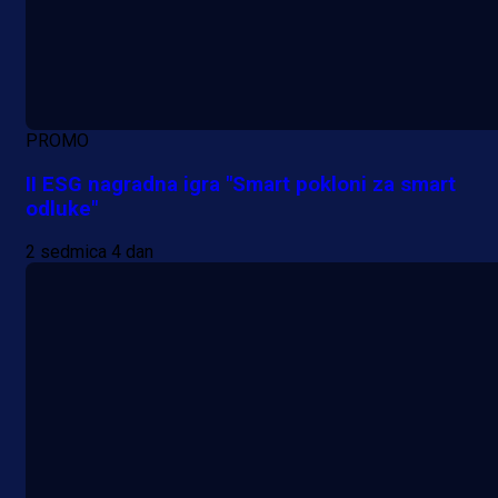
PROMO
II ESG nagradna igra "Smart pokloni za smart
odluke"
2 sedmica 4 dan