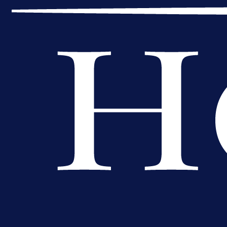
A Selekcija
Muharemović se ozbiljno nameće 
Leedsu: Nova dobra partija bh.