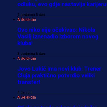
odluku, evo gdje nastavlja karijeru
1 sedmica 5 dan
A Selekcija
Ovo niko nije očekivao: Nikola
Vasilj iznenadio izborom novog
kluba!
3 sedmica 6 dan
A Selekcija
Jovo Lukić ima novi klub: Trener
Cluja praktično potvrdio veliki
transfer!
4 dan 5 h
A Selekcija