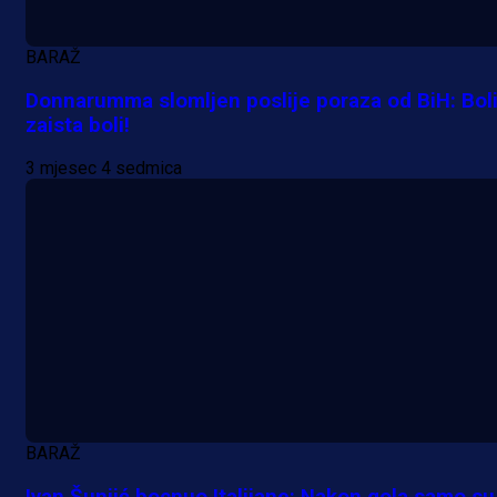
BARAŽ
Donnarumma slomljen poslije poraza od BiH: Boli
zaista boli!
3 mjesec 4 sedmica
A Selekcija
Samed Baždar predstavljen u
novom klubu, nosit će kultni broj
devet!
9 h 1 min
BARAŽ