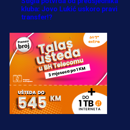
Stigla potvrda od predsjednika
kluba: Jovo Lukić uskoro pravi
transfer!?
3 sedmica 5 dan
A Selekcija
Zmajevi dobili veliko pojačanje:
Fudbaler Olympiacosa želi obući
dres BiH!
3 sedmica 4 dan
Premijer liga BiH
Misimović priveden: SIPA ga tereti
za pranje novca, pretresaju
prostorije FK Borac!
2 sedmica 15 h