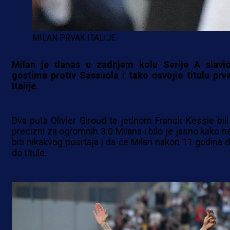
MILAN PRVAK ITALIJE
Milan je danas u zadnjem kolu Serije A slavi
gostima protiv Sassuola i tako osvojio titulu prv
Italije.
Dva puta Olivier Giroud te jednom Franck Kessie bili
precizni za ogromnih 3:0 Milana i bilo je jasno kako n
biti nikakvog posrtaja i da će Milan nakon 11 godina d
do titule.