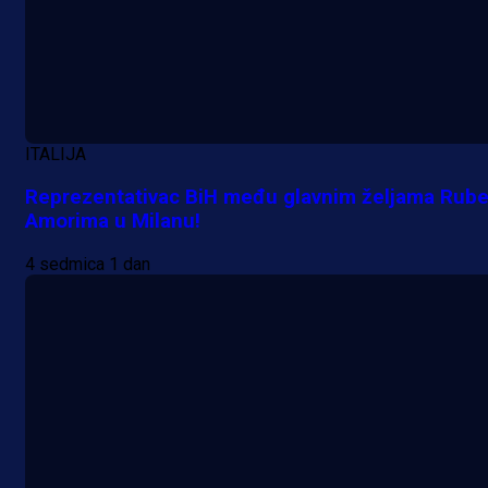
ITALIJA
Reprezentativac BiH među glavnim željama Rub
Amorima u Milanu!
Premijer liga BiH
4 sedmica 1 dan
Grbavica se prisjetila Izeta Nanića
Manijaci razvili posebnu parolu!
5 h 52 min