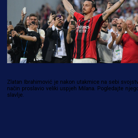
Zlatan Ibrahimović je nakon utakmice na sebi svojst
način proslavio veliki uspjeh Milana. Pogledajte njeg
slavlje.