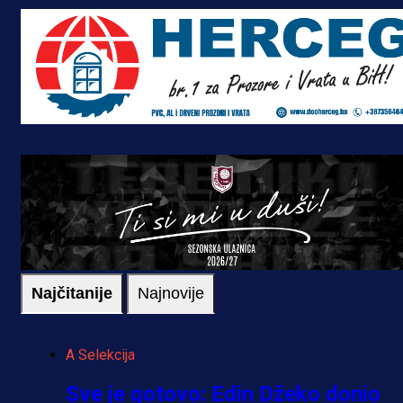
Najčitanije
Najnovije
A Selekcija
Sve je gotovo: Edin Džeko donio