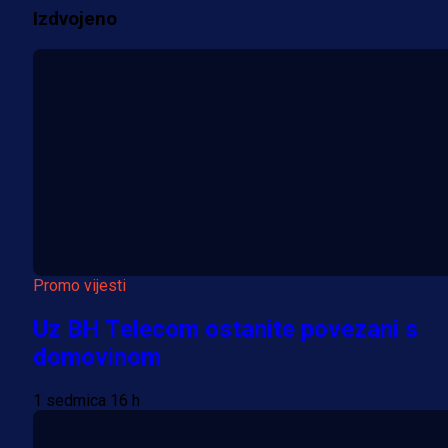
Izdvojeno
Više vijesti
Promo vijesti
Uz BH Telecom ostanite povezani s
domovinom
1 sedmica 16 h