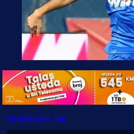
Premijer liga BiH
Željo uprkos svim problemima
krenuo pobjedom: Plavi slavili na
Grbavici!
5 h 4 min
PROČITAJTE JOŠ