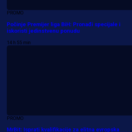
PROMO
Počinje Premijer liga BiH: Pronađi specijale i
iskoristi jedinstvenu ponudu
14 h 55 min
PROMO
MrBit: Isprati kvalifikacije za elitna evropska