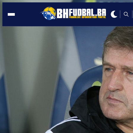
ITALIJA
19:17, 22.05.2022
Cijeli svijet bruji o ovoj proslavi Zlatan
Ibrahimovića!
Autor:
BHFudbal.ba