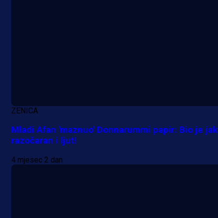
Promo vijesti
ZENICA
Počinje Premijer liga BiH: Pronađi
Mladi Afan 'maznuo' Donnarummi papir: Bio je ja
specijale i iskoristi jedinstvenu
razočaran i ljut!
ponudu
4 mjesec 2 dan
14 h 55 min
A Selekcija
Šta je Barbarez htio poručiti?