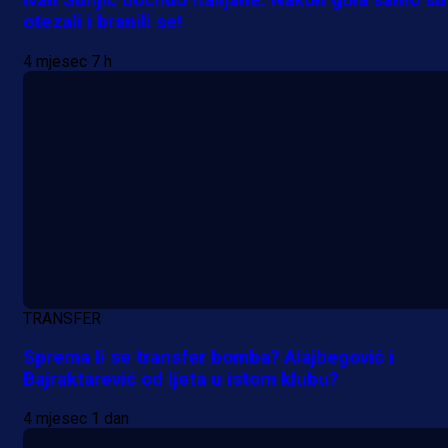
Ivan Šunjić bocnuo Italijane: Nakon gola samo su
A Selekcija
otezali i branili se!
Pogledajte gol: Tabaković zabio z
4 mjesec 7 h
trijumf Salzburga u Evropskoj ligi!
12 h 48 min
TRANSFER
Sprema li se transfer bomba? Alajbegović i
Bajraktarević od ljeta u istom klubu?
4 mjesec 1 dan