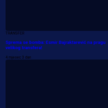
Njegova objava dolazi u veoma
zanimljivom trenutku!
1 dan 5 h
Više vijesti
TRANSFER
Sprema se bomba: Esmir Bajraktarević na pragu
velikog transfera!
4 mjesec 3 dan