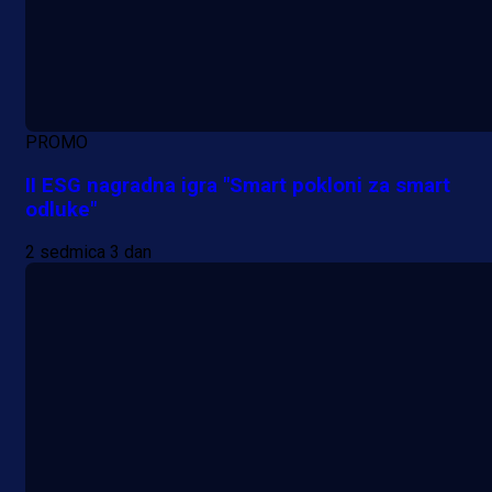
PROMO
II ESG nagradna igra "Smart pokloni za smart
odluke"
2 sedmica 3 dan