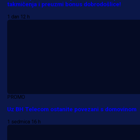
takmičenja i preuzmi bonus dobrodošlice!
1 dan 12 h
PROMO
Uz BH Telecom ostanite povezani s domovinom
1 sedmica 16 h