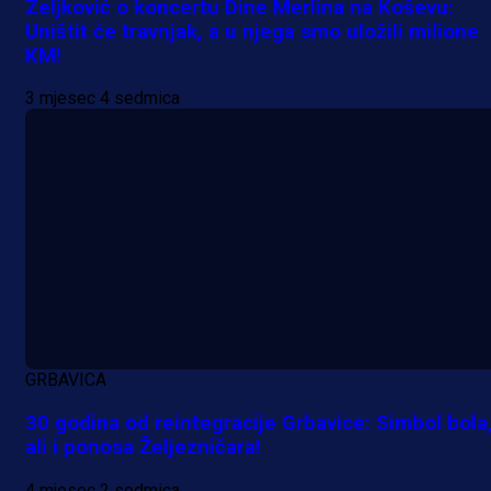
Zeljković o koncertu Dine Merlina na Koševu:
Uništit će travnjak, a u njega smo uložili milione
KM!
3 mjesec 4 sedmica
GRBAVICA
30 godina od reintegracije Grbavice: Simbol bola
ali i ponosa Željezničara!
4 mjesec 2 sedmica