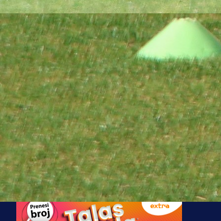
kluba!
3 sedmica 6 dan
A Selekcija
Jovo Lukić ima novi klub: Trener
Cluja praktično potvrdio veliki
transfer!
4 dan 18 h
A Selekcija
Stigla potvrda od predsjednika
kluba: Jovo Lukić uskoro pravi
transfer!?
3 sedmica 5 dan
A Selekcija
Zmajevi dobili veliko pojačanje: