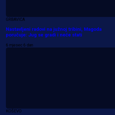
Pogledajte gol: Tabaković zabio z
trijumf Salzburga u Evropskoj ligi!
GRBAVICA
1 dan 2 h
Nastavljeni radovi na južnoj tribini, Magoda
poručuje: Jug se gradi i neće stati
6 mjesec 6 dan
KOŠEVO