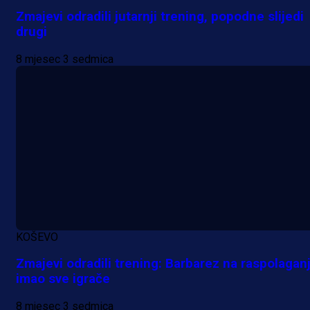
Zmajevi odradili jutarnji trening, popodne slijedi
drugi
8 mjesec 3 sedmica
Promo vijesti
Počinje Premijer liga BiH: Pronađi
specijale i iskoristi jedinstvenu
ponudu
1 dan 4 h
KOŠEVO
Više vijesti
Zmajevi odradili trening: Barbarez na raspolagan
imao sve igrače
8 mjesec 3 sedmica