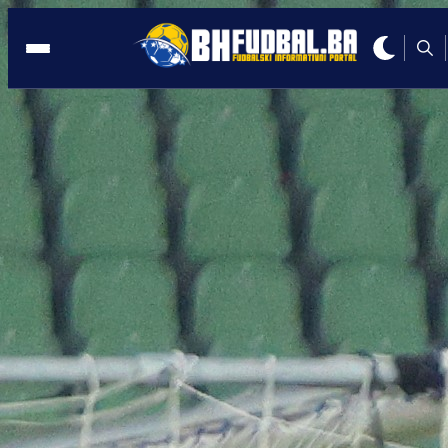
CAZIN
17:31, 12.06.2020
Na stadionu FK Krajina počelo
postavljanje umjetne trave
Autor:
BHFudbal.ba 2