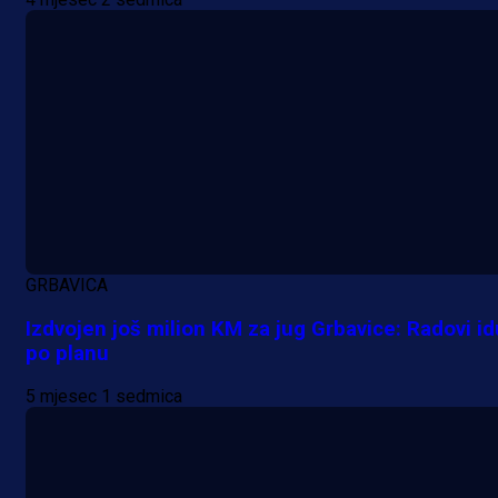
Premijer liga BiH
Grbavica se prisjetila Izeta Nanića
Manijaci razvili posebnu parolu!
GRBAVICA
Izdvojen još milion KM za jug Grbavice: Radovi id
19 h 6 min
po planu
5 mjesec 1 sedmica