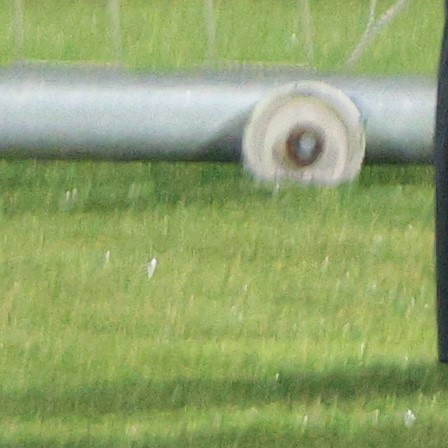
#FK Krajina
#Cazin
#Stadion