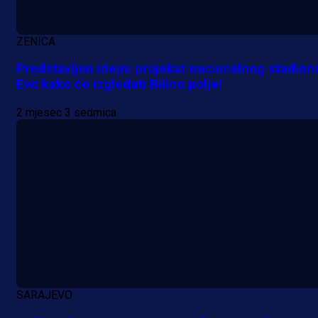
ZENICA
Predstavljen idejni projekat nacionalnog stadion
Evo kako će izgledati Bilino polje!
2 mjesec 3 sedmica
Premijer liga BiH
Željo uprkos svim problemima
krenuo pobjedom: Plavi slavili na
Grbavici!
18 h 18 min
SARAJEVO