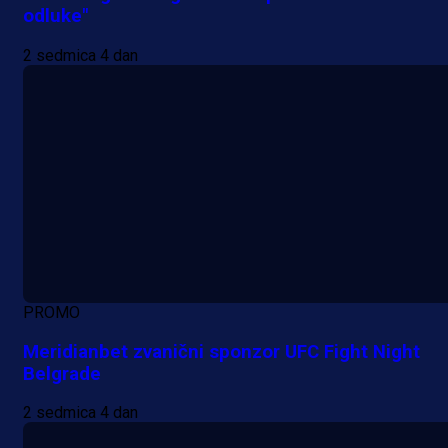
odluke"
2 sedmica 4 dan
PROMO
Meridianbet zvanični sponzor UFC Fight Night
Belgrade
2 sedmica 4 dan