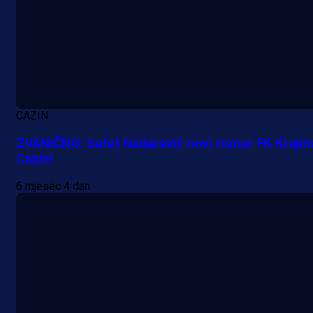
CAZIN
ZVANIČNO: Safet Nadarević novi trener FK Krajin
Cazin!
A Selekcija
6 mjesec 4 dan
Samed Baždar predstavljen u
novom klubu, nosit će kultni broj
devet!
22 h 16 min
A Selekcija