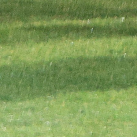
Najčitanije
Najnovije
A Selekcija
Sve je gotovo: Edin Džeko donio
odluku, evo gdje nastavlja karijeru
1 sedmica 6 dan
A Selekcija
Ovo niko nije očekivao: Nikola
Vasilj iznenadio izborom novog