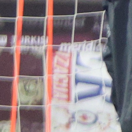
Nakon faze postavljanja trave, uslijedit će izrada atle
staze, što će atletičari u našem gradu, ali i mnogobro
rekreativci sasvim sigurno s nestrpljenjem dočekati
obzirom da se veliki broj Cazinjana bavi trčanjem.