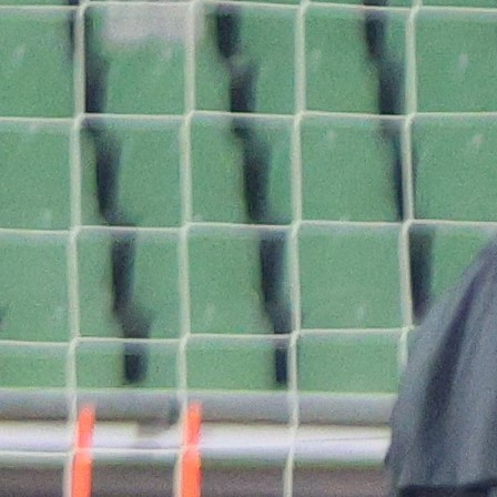
KRAJINA DOBIJA NOVI TEREN
Gradski stadion FK “Krajina” Cazin dob
dugoočekivani novi umjetni travnjak.
Nakon rekonstrukcije zemljanih radova i pripr
podloge za umjetnu travu došao je red za završnu fa
a to je postavljanje umjetne trave, koje će realizir
firma d.o.o. Sport United Sarajevo, piše mojcazin.ba.
Teren je dimenzija 103 x 67 m, a kvalitet umjetne tr
je po najvišim FIFA standardima (FIFA Quality / F
Quality PRO).