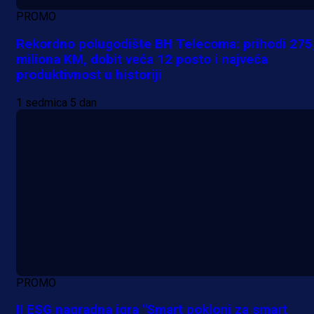
PROMO
Rekordno polugodište BH Telecoma: prihodi 275
miliona KM, dobit veća 12 posto i najveća
produktivnost u historiji
1 sedmica 5 dan
PROMO
II ESG nagradna igra "Smart pokloni za smart