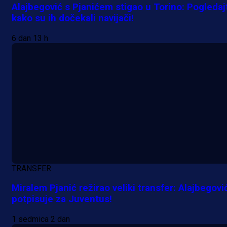
Alajbegović s Pjanićem stigao u Torino: Pogledaj
kako su ih dočekali navijači!
Premijer liga BiH
6 dan 13 h
Grbavica se prisjetila Izeta Nanića
Manijaci razvili posebnu parolu!
11 h 25 min
TRANSFER
Miralem Pjanić režirao veliki transfer: Alajbegovi
potpisuje za Juventus!
1 sedmica 2 dan