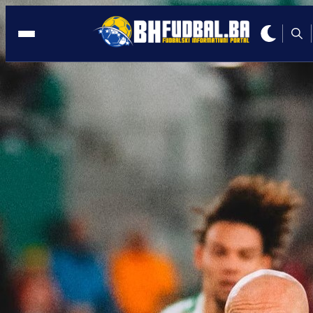
ROBINJA
14:36, 29.04.2020
BOSANCI U DUŠI: Miralem Pjanić i nje
sin pjevaju hit Halida Bešlića
Autor:
BHFudbal.ba 2