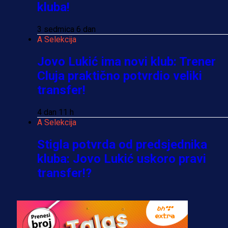
kluba!
3 sedmica 6 dan
A Selekcija
Jovo Lukić ima novi klub: Trener
Cluja praktično potvrdio veliki
transfer!
4 dan 11 h
A Selekcija
Stigla potvrda od predsjednika
kluba: Jovo Lukić uskoro pravi
transfer!?
3 sedmica 5 dan
A Selekcija
Zmajevi dobili veliko pojačanje: