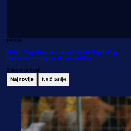
PROMO
MrBit: Registruj se i isprati finale Svjetskog
prvenstva uz bonus dobrodošlice
2 sedmica 5 dan
Najnovije
Najčitanije