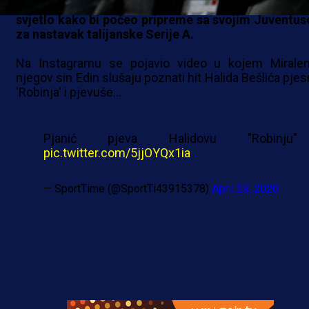
Miralem Pjanić se nalazi u Torinu gdje čeka zel
svjetlo kako bi počeo pripreme sa svojim Juventu
za nastavak talijanske Serije A.
Na Instagramu se pojavio video u kojem Mirale
njegov sin Edin slušaju poznati hit Halida Bešlića pje
'Robinja' i pjevuše...
Pjanić pjeva Halidovu "Robinju"
pic.twitter.com/5jjOYQx1ia
— SportTime (@SportTi43915378)
April 29, 2020