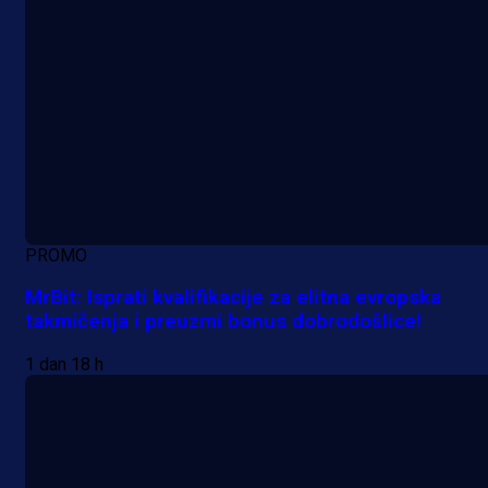
PROMO
MrBit: Isprati kvalifikacije za elitna evropska
takmičenja i preuzmi bonus dobrodošlice!
1 dan 18 h