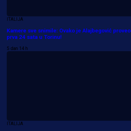
ITALIJA
Kamere sve snimile: Ovako je Alajbegović proveo
prva 24 sata u Torinu!
5 dan 14 h
ITALIJA