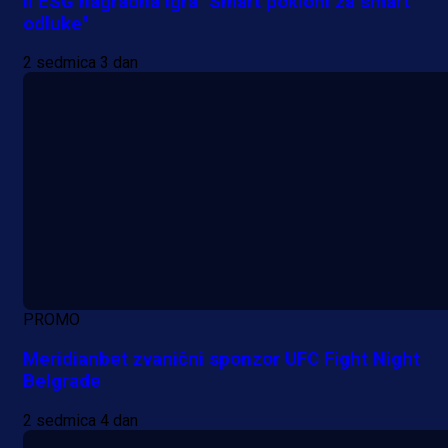
II ESG nagradna igra "Smart pokloni za smart
odluke"
2 sedmica 3 dan
PROMO
Meridianbet zvanični sponzor UFC Fight Night
Belgrade
2 sedmica 4 dan