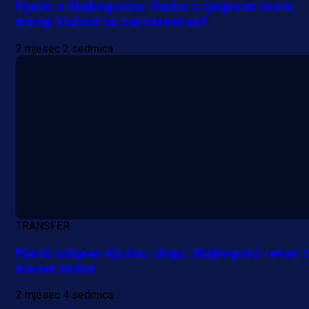
Pjanić o Alajbegoviću: Radim s njegovim ocem,
mnogi klubovi su zainteresirani!
2 mjesec 2 sedmica
TRANSFER
Pjanić odigrao ključnu ulogu: Alajbegović rekao 'd
novom klubu!
2 mjesec 4 sedmica