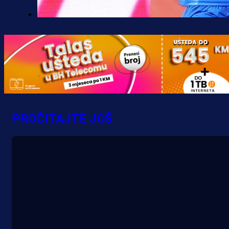
Premijer liga BiH
Željo uprkos svim problemima
krenuo pobjedom: Plavi slavili na
Grbavici!
10 h 36 min
PROČITAJTE JOŠ