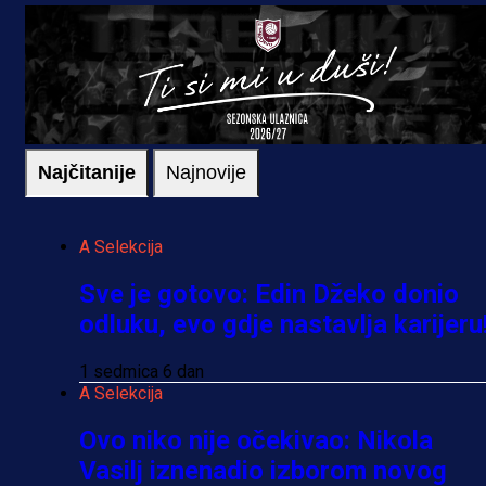
Najčitanije
Najnovije
A Selekcija
Sve je gotovo: Edin Džeko donio
odluku, evo gdje nastavlja karijeru
1 sedmica 6 dan
A Selekcija
Ovo niko nije očekivao: Nikola
Vasilj iznenadio izborom novog