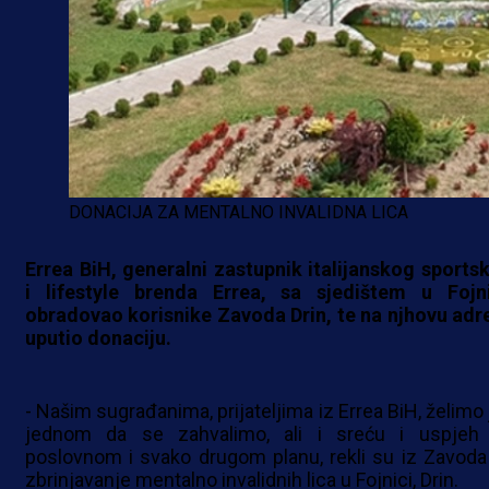
DONACIJA ZA MENTALNO INVALIDNA LICA
Errea BiH, generalni zastupnik italijanskog sports
i lifestyle brenda Errea, sa sjedištem u Fojni
obradovao korisnike Zavoda Drin, te na njhovu adr
uputio donaciju.
- Našim sugrađanima, prijateljima iz Errea BiH, želimo 
jednom da se zahvalimo, ali i sreću i uspjeh
poslovnom i svako drugom planu, rekli su iz Zavoda
zbrinjavanje mentalno invalidnih lica u Fojnici, Drin.