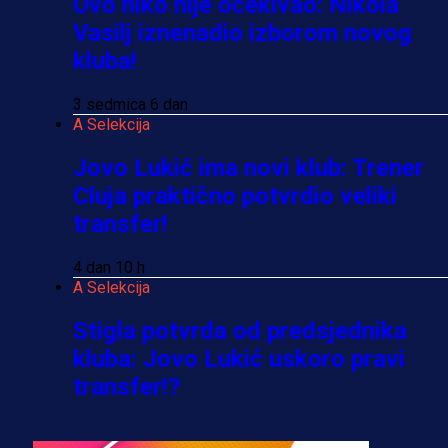
Ovo niko nije očekivao: Nikola
Vasilj iznenadio izborom novog
kluba!
3 sedmica 6 dan
A Selekcija
Jovo Lukić ima novi klub: Trener
Cluja praktično potvrdio veliki
transfer!
4 dan 10 h
A Selekcija
Stigla potvrda od predsjednika
kluba: Jovo Lukić uskoro pravi
transfer!?
3 sedmica 5 dan