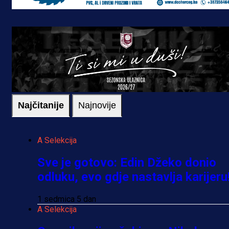
Najčitanije
Najnovije
A Selekcija
Sve je gotovo: Edin Džeko donio
odluku, evo gdje nastavlja karijeru
1 sedmica 5 dan
A Selekcija