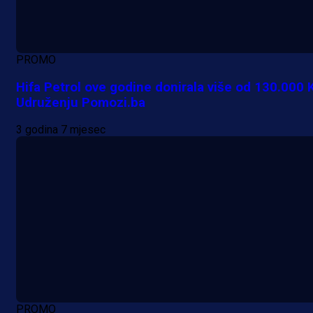
Promo vijesti
PROMO
Počinje Premijer liga BiH: Pronađi
Hifa Petrol ove godine donirala više od 130.000
Udruženju Pomozi.ba
specijale i iskoristi jedinstvenu
ponudu
3 godina 7 mjesec
20 h 14 min
A Selekcija
Šta je Barbarez htio poručiti?
Njegova objava dolazi u veoma
zanimljivom trenutku!
1 dan 10 h
PROMO