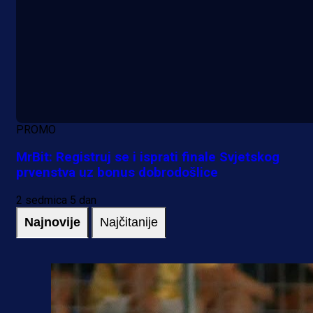
PROMO
MrBit: Registruj se i isprati finale Svjetskog
prvenstva uz bonus dobrodošlice
2 sedmica 5 dan
Najnovije
Najčitanije