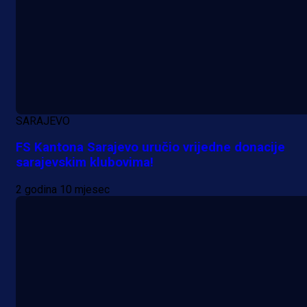
18 h 7 min
SARAJEVO
FS Kantona Sarajevo uručio vrijedne donacije
sarajevskim klubovima!
2 godina 10 mjesec