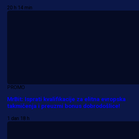
20 h 14 min
PROMO
MrBit: Isprati kvalifikacije za elitna evropska
takmičenja i preuzmi bonus dobrodošlice!
1 dan 18 h