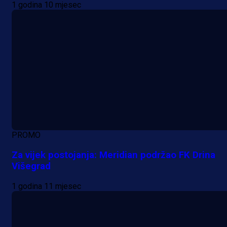
1 godina 10 mjesec
A Selekcija
Samed Baždar predstavljen u
novom klubu, nosit će kultni broj
devet!
PROMO
14 h 20 min
Za vijek postojanja: Meridian podržao FK Drina
Višegrad
A Selekcija
1 godina 11 mjesec
Pogledajte gol: Tabaković zabio z
trijumf Salzburga u Evropskoj ligi!