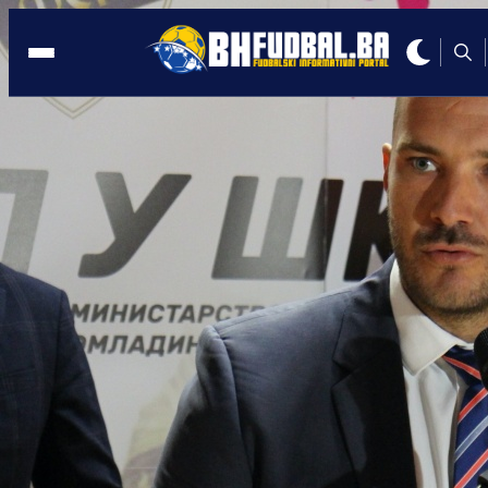
DONACIJA
12:27, 17.02.2022
LIJEPA GESTA: Errea BiH obradovala
korisnike Zavoda 'Drin' u Fojnici
Autor:
BHFudbal.ba