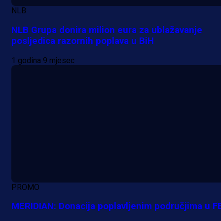
NLB
NLB Grupa donira milion eura za ublažavanje
posljedica razornih poplava u BiH
Premijer liga BiH
1 godina 9 mjesec
Grbavica se prisjetila Izeta Nanića
Manijaci razvili posebnu parolu!
11 h 11 min
PROMO
MERIDIAN: Donacija poplavljenim područjima u F