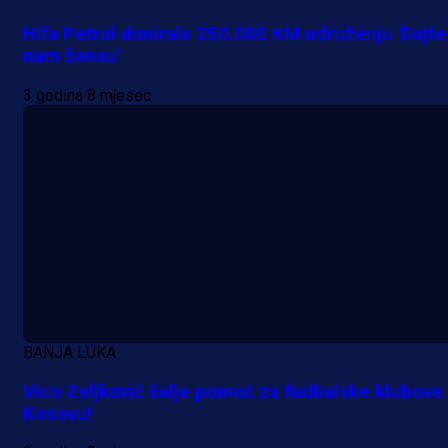
Više vijesti
Hifa Petrol donirala 250.000 KM udruženju 'Dajte
nam šansu'
3 godina 8 mjesec
BANJA LUKA
Vico Zeljković šalje pomoć za fudbalske klubove
Kosovu!