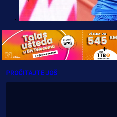
Premijer liga BiH
Željo uprkos svim problemima
krenuo pobjedom: Plavi slavili na
Grbavici!
10 h 23 min
PROČITAJTE JOŠ