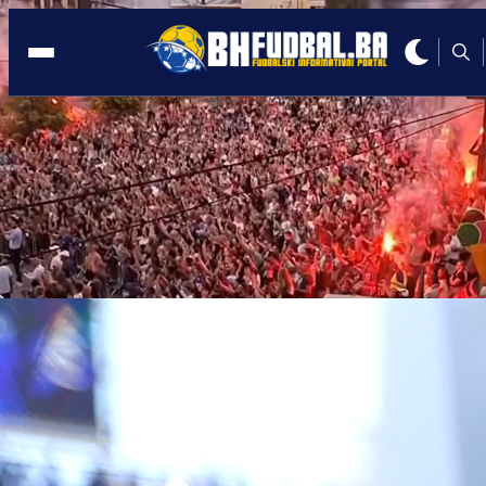
VESELO U POLJSKOJ
02:27, 14.10.2020
Poslušajte hit Halida Bešlića 'Prvi
poljubav' u izvedbi Bojana Nastića
Autor:
BHFudbal.ba 2