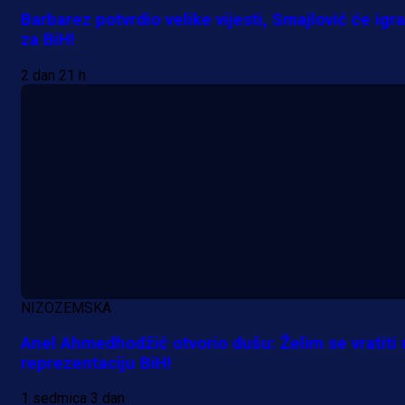
Barbarez potvrdio velike vijesti, Smajlović će igra
za BiH!
A Selekcija
Lukić seli u Bundesligu? Dva
2 dan 21 h
njemačka kluba krenula po bh.
reprezentativca!
21 h 13 min
NIZOZEMSKA
Anel Ahmedhodžić otvorio dušu: Želim se vratiti 
reprezentaciju BiH!
1 sedmica 3 dan