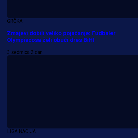
GRČKA
Zmajevi dobili veliko pojačanje: Fudbaler
Olympiacosa želi obući dres BiH!
3 sedmica 2 dan
LIGA NACIJA