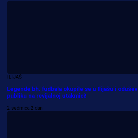
ILIJAŠ
Legende bh. fudbala okupile se u Ilijašu i odušev
publiku na revijalnoj utakmici!
2 sedmica 2 dan
A Selekcija