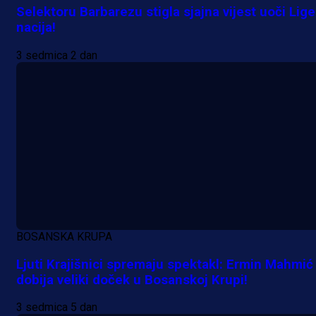
Selektoru Barbarezu stigla sjajna vijest uoči Lige
nacija!
3 sedmica 2 dan
BOSANSKA KRUPA
Ljuti Krajišnici spremaju spektakl: Ermin Mahmić
dobija veliki doček u Bosanskoj Krupi!
3 sedmica 5 dan