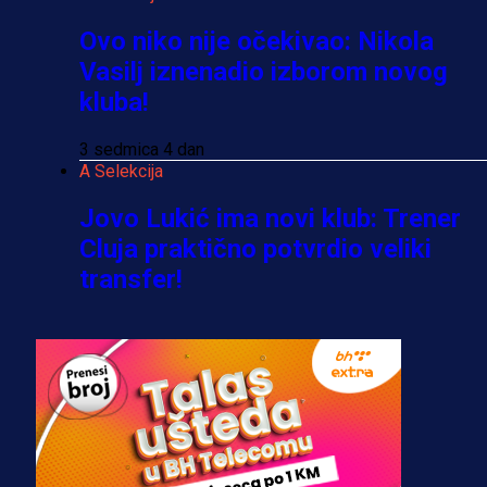
Ovo niko nije očekivao: Nikola
Vasilj iznenadio izborom novog
kluba!
3 sedmica 4 dan
A Selekcija
Jovo Lukić ima novi klub: Trener
Cluja praktično potvrdio veliki
transfer!
2 dan 15 h
A Selekcija
Stigla potvrda od predsjednika
kluba: Jovo Lukić uskoro pravi
transfer!?