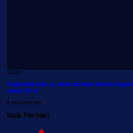
A Selekcija
Reprezentativac BiH bi mogao
postati novo pojačanje Hajduka!
JELAH
21 h 17 min
Pogledajte kako je Jelah dočekao Armina Gigovi
nakon SP-a!
3 sedmica 6 dan
Naši Partneri