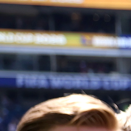
OPUŠTENA ATMOSFERA KOD ZMAJEVA
Reprezentacija BiH večeras je u Wroclawu odrad
posljednji trening pred sutrašnji meč Lige nacija
Poljskom.
Poslije treninga Zmajevi su se uputili u hotel na veče
gdje je nastao pravi show.
Naime, po završetku večere bh. reprezentativac Bo
Nastić popeo se na stolicu i zapjevao poznati hit
Halida Bešlića "Prvi poljubac".
Nakon fudbalske karijere, Bojan Nastić može razmišlj
o onoj estradnoj.