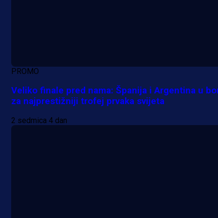
PROMO
Veliko finale pred nama: Španija i Argentina u bo
za najprestižniji trofej prvaka svijeta
2 sedmica 4 dan