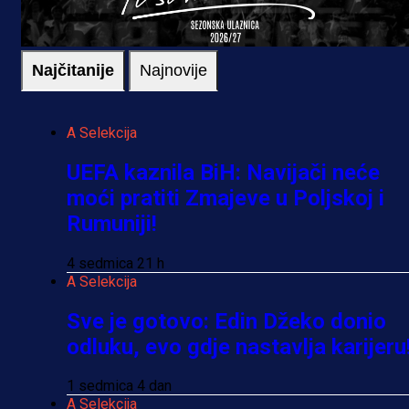
Najčitanije
Najnovije
A Selekcija
UEFA kaznila BiH: Navijači neće
moći pratiti Zmajeve u Poljskoj i
Rumuniji!
4 sedmica 21 h
A Selekcija
Sve je gotovo: Edin Džeko donio
odluku, evo gdje nastavlja karijeru
1 sedmica 4 dan
A Selekcija