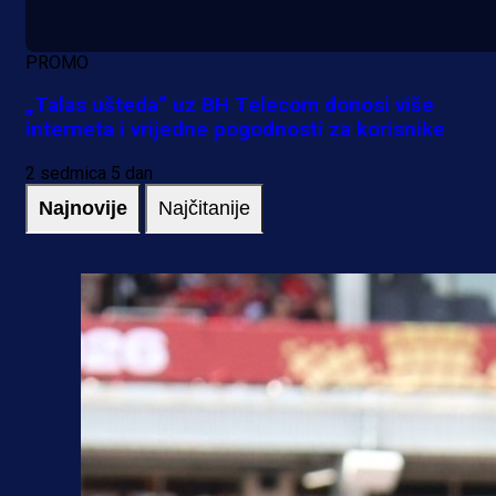
PROMO
„Talas ušteda“ uz BH Telecom donosi više
interneta i vrijedne pogodnosti za korisnike
2 sedmica 5 dan
Najnovije
Najčitanije