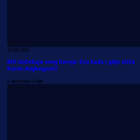
Da li je selektor zadovoljan: Evo š
je Barbarez rekao o transferu
Alajbegovića u Juventus!
21 h 16 min
BUGOJNO
BiH dočekuje svog heroja: Evo kada i gdje stiže
Kerim Alajbegović!
2 sedmica 5 dan