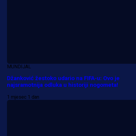
Manijaci razvili posebnu parolu!
8 h 28 min
MUNDIJAL
Džanković žestoko udario na FIFA-u: Ovo je
najsramotnija odluka u historiji nogometa!
1 mjesec 1 dan
A Selekcija