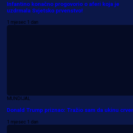
Infantino konačno progovorio o aferi koja je
uzdrmala Svjetsko prvenstvo!
1 mjesec 1 dan
MUNDIJAL
Donald Trump priznao: Tražio sam da ukinu crven
Premijer liga BiH
1 mjesec 1 dan
Grbavica se prisjetila Izeta Nanića