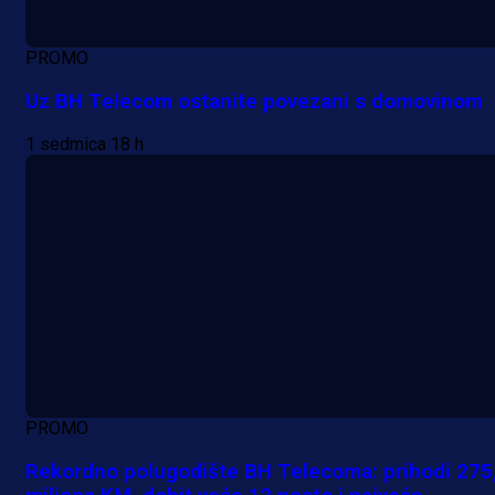
PROMO
Uz BH Telecom ostanite povezani s domovinom
1 sedmica 18 h
PROMO
Rekordno polugodište BH Telecoma: prihodi 275