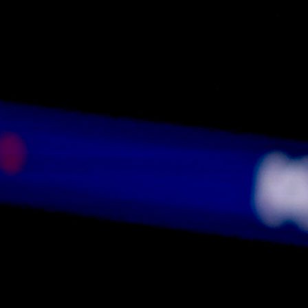
Belgija je na kraju slavila uvjerljivu pobjedu rezulta
4:1 i izborila plasman u četvrtfinale, gdje će igrati pr
Španije, ali Balog je već nakon vodećeg gola Charlesa
Ketelaerea u devetoj minuti iskoristio priliku
prokomentariše spornu situaciju iz prethodnih dana.
- Moramo pričekati jer ne znamo da li je ovo gol ili mo
samo uvjetni gol - rekao je Balog, a zatim nastavio: Il
možda još bolje da jednostavno FIFA donese odluku
je SAD svjetski prvak, a da ostali nastave igrati neka
Challenge Cup.
Na tome se nije zaustavio. Nakon posljednjeg sudijs
zvižduka i potvrđene pobjede Belgijanaca, HRT
komentator ponovo je uputio ironičnu poruku.
- Belgija je pobijedila 4:1 i ide dalje. Ide na Španij