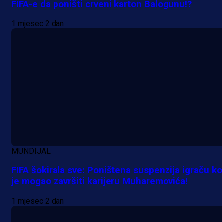
FIFA-e da poništi crveni karton Balogunu!?
specijale i iskoristi jedinstvenu
ponudu
1 mjesec 2 dan
17 h 32 min
A Selekcija
Šta je Barbarez htio poručiti?
Njegova objava dolazi u veoma
zanimljivom trenutku!
1 dan 7 h
MUNDIJAL
Više vijesti
FIFA šokirala sve: Poništena suspenzija igraču ko
je mogao završiti karijeru Muharemovića!
1 mjesec 2 dan