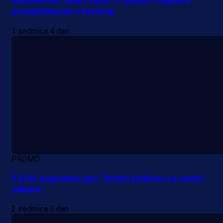
miliona KM, dobit veća 12 posto i najveća
produktivnost u historiji
1 sedmica 4 dan
PROMO
II ESG nagradna igra "Smart pokloni za smart
odluke"
2 sedmica 3 dan