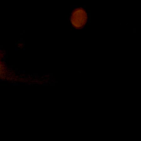
BELGIJA SLAVILA
Stjepan Balog, komentator Hrvatske radioteleviz
(HRT), nije skrivao nezadovoljstvo odlukom FIFA-e
poništi crveni karton Folarinu Balogunu, pa je to
prijenosa utakmice osmine finala Svjetskog prvens
između Sjedinjenih Američkih Država i Belgije upu
niz sarkastičnih komentara na račun svjetske k
fudbala.