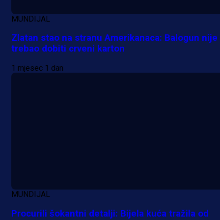
MUNDIJAL
Zlatan stao na stranu Amerikanaca: Balogun nije
trebao dobiti crveni karton
1 mjesec 1 dan
Promo vijesti
MUNDIJAL
Počinje Premijer liga BiH: Pronađi
Procurili šokantni detalji: Bijela kuća tražila od