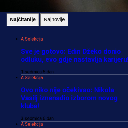
Najčitanije
Najnovije
A Selekcija
Sve je gotovo: Edin Džeko donio
odluku, evo gdje nastavlja karijeru
1 sedmica 5 dan
A Selekcija
Ovo niko nije očekivao: Nikola
Vasilj iznenadio izborom novog
kluba!
3 sedmica 6 dan
A Selekcija