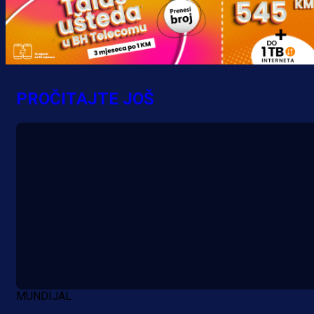
krenuo pobjedom: Plavi slavili na
Grbavici!
7 h 40 min
PROČITAJTE JOŠ
MUNDIJAL