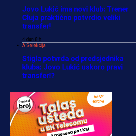
Jovo Lukić ima novi klub: Trener
Cluja praktično potvrdio veliki
transfer!
4 dan 8 h
A Selekcija
Stigla potvrda od predsjednika
kluba: Jovo Lukić uskoro pravi
transfer!?
3 sedmica 5 dan
A Selekcija
Zmajevi dobili veliko pojačanje:
Fudbaler Olympiacosa želi obući
dres BiH!