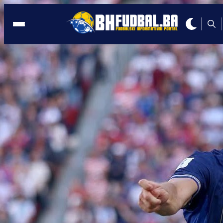
MUNDIJAL
11:41, 07.07.2026
Hrvatski komentator nije štedio FIFA-u 
SAD: Možda opet dođe poziv iz Bijele
kuće!