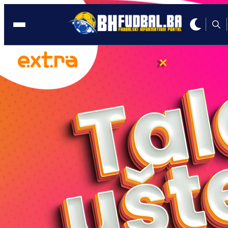
2. JULI
15:54, 02.07.2026
Svjetski je dan sportskih novinara: Ljud
koji žive sport svakog dana, bez radno
vremena!