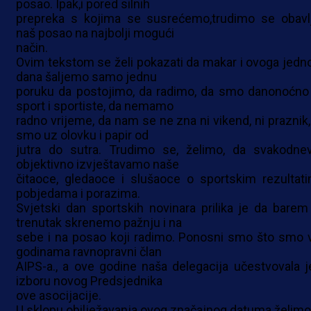
posao. Ipak,i pored silnih
prepreka s kojima se susrećemo,trudimo se obavlj
naš posao na najbolji mogući
način.
Ovim tekstom se želi pokazati da makar i ovoga jedn
dana šaljemo samo jednu
poruku da postojimo, da radimo, da smo danonoćno
sport i sportiste, da nemamo
radno vrijeme, da nam se ne zna ni vikend, ni praznik,
smo uz olovku i papir od
jutra do sutra. Trudimo se, želimo, da svakodne
objektivno izvještavamo naše
čitaoce, gledaoce i slušaoce o sportskim rezultati
pobjedama i porazima.
Svjetski dan sportskih novinara prilika je da barem
trenutak skrenemo pažnju i na
sebe i na posao koji radimo. Ponosni smo što smo 
godinama ravnopravni član
AIPS-a., a ove godine naša delegacija učestvovala j
izboru novog Predsjednika
ove asocijacije.
U sklopu obilježavanja ovog značajnog datuma želimo