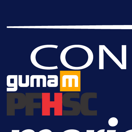
je Barbarez rekao o transferu
Alajbegovića u Juventus!
13 h 41 min