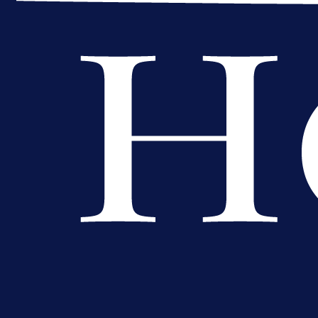
A Selekcija
Da li je selektor zadovoljan: Evo š