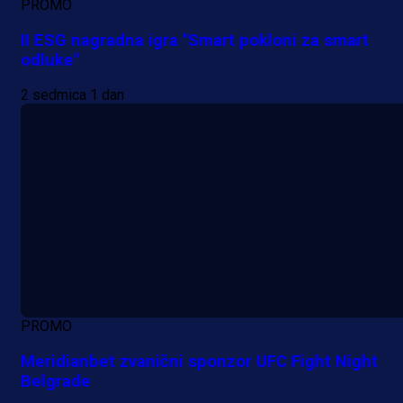
PROMO
II ESG nagradna igra "Smart pokloni za smart
odluke"
2 sedmica 1 dan
PROMO
Meridianbet zvanični sponzor UFC Fight Night
Belgrade