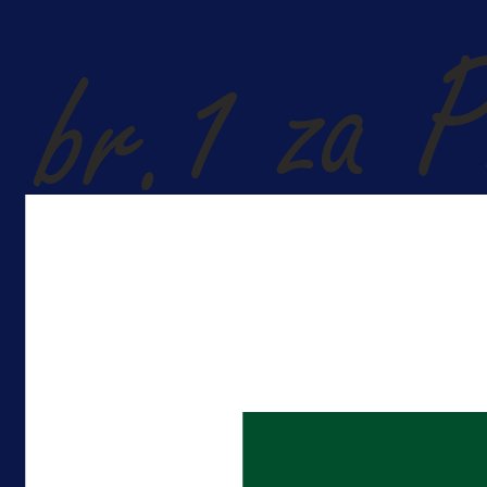
A Selekcija
Reprezentativac BiH bi mogao
postati novo pojačanje Hajduka!
13 h 43 min