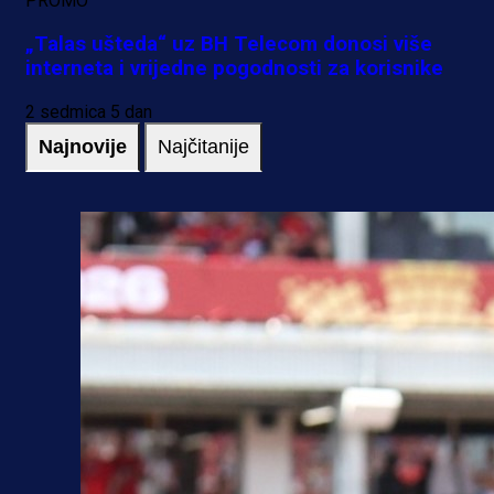
PROMO
„Talas ušteda“ uz BH Telecom donosi više
interneta i vrijedne pogodnosti za korisnike
2 sedmica 5 dan
Najnovije
Najčitanije