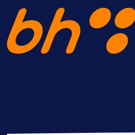
Lukić seli u Bundesligu? Dva
njemačka kluba krenula po bh.
reprezentativca!
13 h 39 min