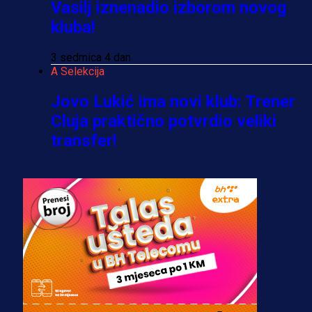
Vasilj iznenadio izborom novog
kluba!
3 sedmica 4 dan
A Selekcija
Jovo Lukić ima novi klub: Trener
Cluja praktično potvrdio veliki
transfer!
2 dan 7 h
A Selekcija
Stigla potvrda od predsjednika
kluba: Jovo Lukić uskoro pravi
transfer!?
3 sedmica 3 dan
A Selekcija