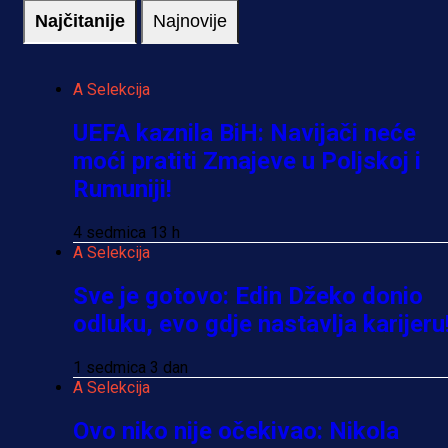
Najčitanije
Najnovije
A Selekcija
UEFA kaznila BiH: Navijači neće
moći pratiti Zmajeve u Poljskoj i
Rumuniji!
4 sedmica 13 h
A Selekcija
Sve je gotovo: Edin Džeko donio
odluku, evo gdje nastavlja karijeru
1 sedmica 3 dan
A Selekcija
Ovo niko nije očekivao: Nikola