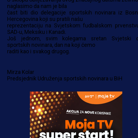
naglasimo da nam je bila
čast biti dio delegacije sportskih novinara iz Bosn
Hercegovina koji su pratili našu
reprezentaciju na Svjetskom fudbalskom prvenstv
SAD-u, Meksiku i Kanadi.
Još jednom, svim kolegama sretan Svjetski 
sportskih novinara, dan na koji ćemo
raditi kao i svakog drugog.
Mirza Kolar
Predsjednik Udruženja sportskih novinara u BiH