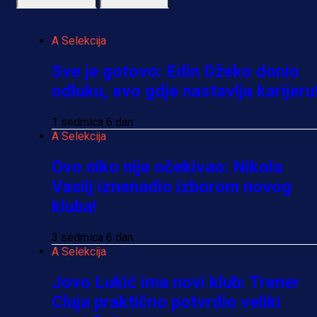
A Selekcija
Sve je gotovo: Edin Džeko donio
odluku, evo gdje nastavlja karijeru
1 sedmica 6 dan
A Selekcija
Ovo niko nije očekivao: Nikola
Vasilj iznenadio izborom novog
kluba!
3 sedmica 6 dan
A Selekcija
Jovo Lukić ima novi klub: Trener
Cluja praktično potvrdio veliki