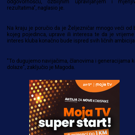
odgovornošću, ozbiljnim upravljanjem i mjerlji
rezultatima", naglasio je.
Na kraju je poručio da je Željezničar mnogo veći od b
kojeg pojedinca, uprave ili interesa te da je vrijeme
interes kluba konačno bude ispred svih ličnih ambicija
"To dugujemo navijačima, članovima i generacijama k
dolaze", zaključio je Magoda.