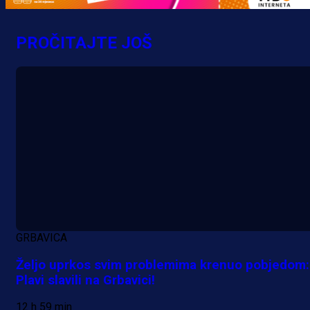
12 h 59 min
PROČITAJTE JOŠ
GRBAVICA
Željo uprkos svim problemima krenuo pobjedom:
Plavi slavili na Grbavici!
12 h 59 min