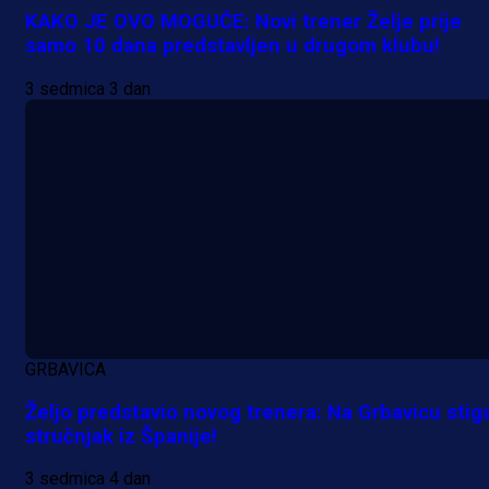
KAKO JE OVO MOGUĆE: Novi trener Želje prije
samo 10 dana predstavljen u drugom klubu!
3 sedmica 3 dan
Promo vijesti
GRBAVICA
Počinje Premijer liga BiH: Pronađi
Željo predstavio novog trenera: Na Grbavicu stig
specijale i iskoristi jedinstvenu
stručnjak iz Španije!
ponudu
3 sedmica 4 dan