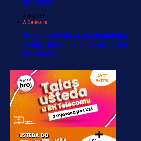
transfer!
4 dan 13 h
A Selekcija
Stigla potvrda od predsjednika
kluba: Jovo Lukić uskoro pravi
transfer!?
3 sedmica 5 dan
A Selekcija
Zmajevi dobili veliko pojačanje:
Fudbaler Olympiacosa želi obući
dres BiH!
3 sedmica 4 dan
Premijer liga BiH
Misimović priveden: SIPA ga tereti