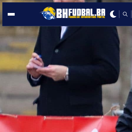
OGLASIO SE
10:44, 01.07.2026
Magoda: U Željezničaru se promijenilo
osam uprava, vrijeme je za odgovornos
Autor:
Redakcija