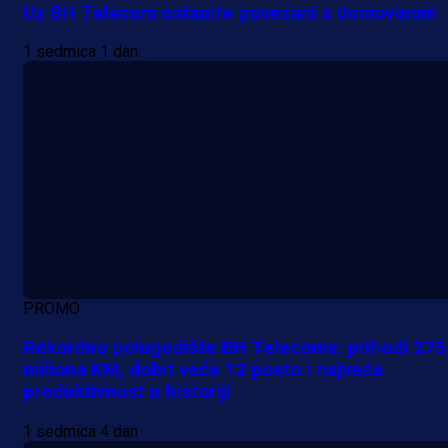
Uz BH Telecom ostanite povezani s domovinom
1 sedmica 1 dan
PROMO
Rekordno polugodište BH Telecoma: prihodi 275
miliona KM, dobit veća 12 posto i najveća
produktivnost u historiji
1 sedmica 4 dan