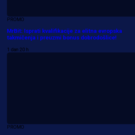
PROMO
MrBit: Isprati kvalifikacije za elitna evropska
takmičenja i preuzmi bonus dobrodošlice!
1 dan 20 h
PROMO