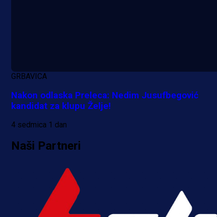
GRBAVICA
Nakon odlaska Preleca: Nedim Jusufbegović
kandidat za klupu Želje!
4 sedmica 1 dan
Naši Partneri