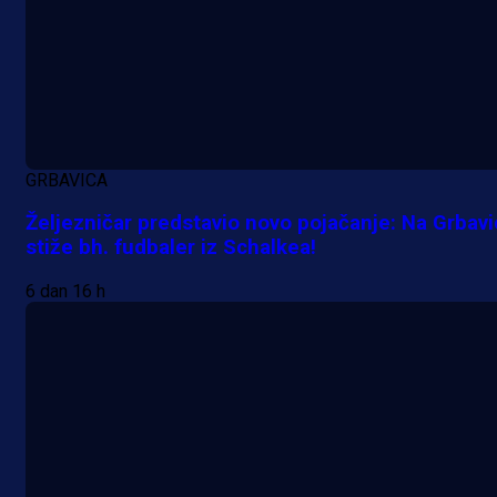
GRBAVICA
Željezničar predstavio novo pojačanje: Na Grbav
stiže bh. fudbaler iz Schalkea!
6 dan 16 h
A Selekcija
Samed Baždar predstavljen u
novom klubu, nosit će kultni broj