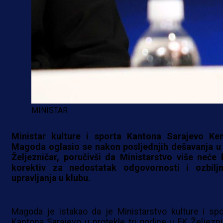
MINISTAR
Ministar kulture i sporta Kantona Sarajevo Ke
Magoda oglasio se nakon posljednjih dešavanja u
Željezničar, poručivši da Ministarstvo više neće b
korektiv za nedostatak odgovornosti i ozbilj
upravljanja u klubu.
Magoda je istakao da je Ministarstvo kulture i spo
Kantona Sarajevo u protekle tri godine u FK Željezni