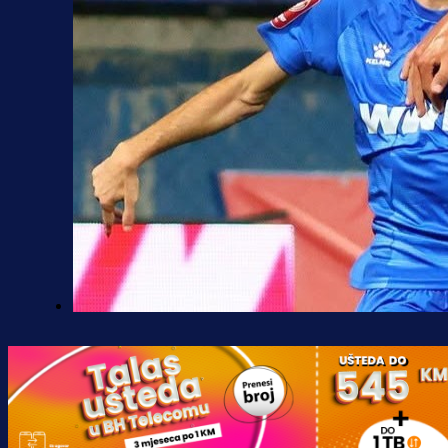
Premijer liga BiH
Željo uprkos svim problemima
krenuo pobjedom: Plavi slavili na
Grbavici!