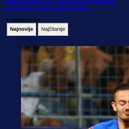
MrBit: Registruj se i isprati finale Svjetskog
prvenstva uz bonus dobrodošlice
2 sedmica 5 dan
Najnovije
Najčitanije