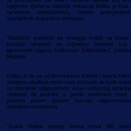
njegovim riječima, najbolje pokazuje koliko je klub 
opterećen nestabilnošću, čestim promjenam
izostankom dugoročne strategije.
"Nažalost, prečesto se energija trošila na borbu
pozicije, umjesto na izgradnju sistema koji
garantovati sigurnu budućnost Željezničara", poručio
Magoda.
Dodao je da se od Ministarstva kulture i sporta Kant
Sarajevo ubuduće neće moći očekivati da bude korek
za izostanak odgovornosti, vizije i ozbiljnog upravljan
istakavši da podrška iz javnih sredstava mora b
praćena jasnim planom razvoja, odgovornošć
mjerljivim rezultatima.
"Svaka marka javnog novca mora biti prać