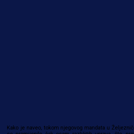
Kako je naveo, tokom njegovog mandata u Željeznič
se promijenilo čak osam različitih uprava, što, pr