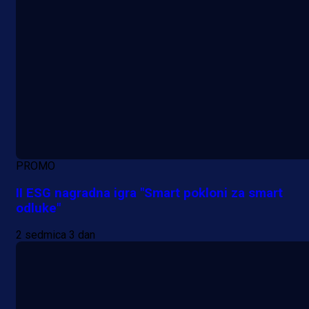
PROMO
II ESG nagradna igra "Smart pokloni za smart
odluke"
2 sedmica 3 dan