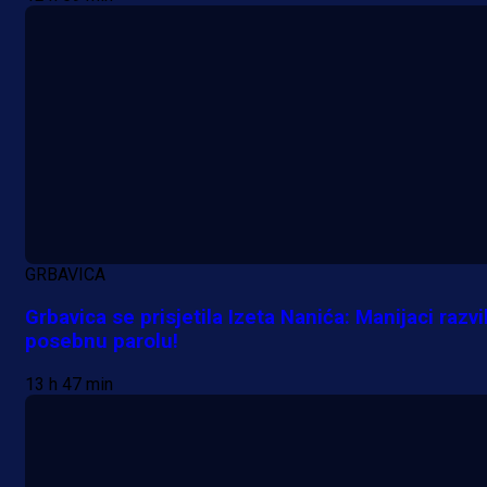
GRBAVICA
Grbavica se prisjetila Izeta Nanića: Manijaci razvil
posebnu parolu!
Premijer liga BiH
13 h 47 min
Grbavica se prisjetila Izeta Nanića
Manijaci razvili posebnu parolu!
13 h 47 min