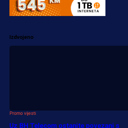
za pranje novca, pretresaju
prostorije FK Borac!
2 sedmica 22 h
Izdvojeno
Više vijesti
Promo vijesti
Uz BH Telecom ostanite povezani s